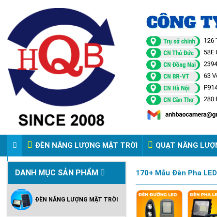
ĐÈN NĂNG LƯỢNG MẶT TRỜI
QUẠT NĂNG LƯỢ
VIDEO ĐÈN PHA ĐIỆN 220V
DANH MỤC SẢN PHẨM
170+ Mẫu Đèn Pha LED 
ĐÈN NĂNG LƯỢNG MẶT TRỜI