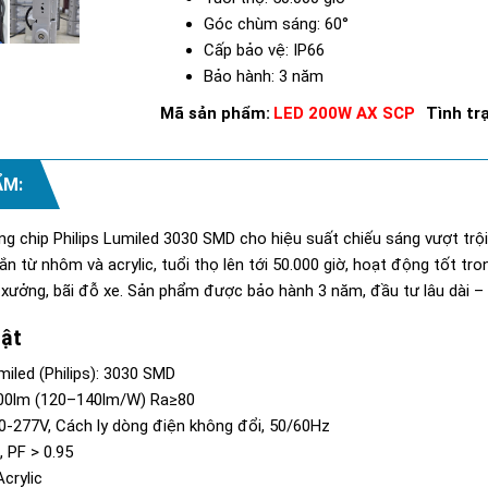
Góc chùm sáng: 60°
Cấp bảo vệ: IP66
Bảo hành: 3 năm
Mã sản phẩm:
LED 200W AX SCP
Tình tr
ẨM:
g chip Philips Lumiled 3030 SMD cho hiệu suất chiếu sáng vượt trộ
ắn từ nhôm và acrylic, tuổi thọ lên tới 50.000 giờ, hoạt động tốt t
xưởng, bãi đỗ xe. Sản phẩm được bảo hành 3 năm, đầu tư lâu dài – t
uật
miled (Philips): 3030 SMD
00lm (120–140lm/W) Ra≥80
100-277V, Cách ly dòng điện không đổi, 50/60Hz
 PF > 0.95
crylic