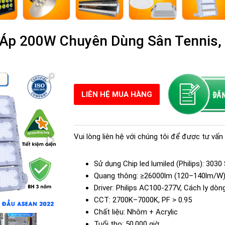
Áp 200W Chuyên Dùng Sân Tennis, P
LIÊN HỆ MUA HÀNG
Vui lòng liên hệ với chúng tôi để được tư vấn 
Sử dụng Chip led lumiled (Philips): 303
Quang thông: ≥26000lm (120–140lm/W
Driver: Philips AC100-277V, Cách ly dò
CCT: 2700K–7000K, PF > 0.95
Chất liệu: Nhôm + Acrylic
Tuổi thọ: 50.000 giờ