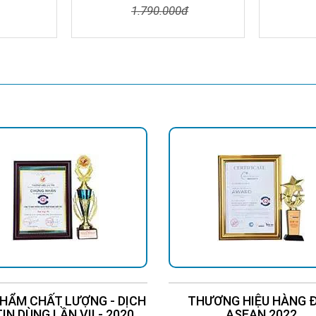
1.790.000đ
Đặt Mua
Chi Tiết
Đặt Mua
Chi Tiế
G MẠI KỸ THUẬT HOÀNG QUỐC BẢO
Quý, P. Tân Quý, Q. Tân Phú, TPHCM
ộ 13, P. Hiệp Bình Phước, TP. Thủ Đức
c Lộ 1K, Phường Hóa An, TP. Biên Hòa, Tỉnh Đồng Nai
ng Tháng 8, Phường Phước Trung, TP. Bà Rịa
hà CT4C/X2 KĐT Bắc Linh Đàm - Hoàng Mai - Hà Nội
 Phạm Hùng, P. Lê Bình, Q. Cái Răng, TP Cần Thơ
HẨM CHẤT LƯỢNG - DỊCH
THƯƠNG HIỆU HÀNG 
TIN DÙNG LẦN VII - 2020
ASEAN 2022