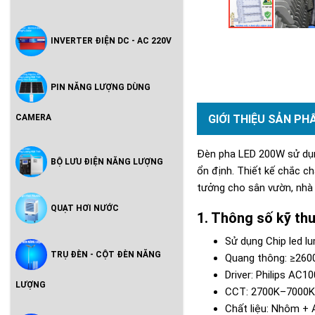
INVERTER ĐIỆN DC - AC 220V
PIN NĂNG LƯỢNG DÙNG
GIỚI THIỆU SẢN PH
CAMERA
Đèn pha LED 200W sử dụn
BỘ LƯU ĐIỆN NĂNG LƯỢNG
ổn định. Thiết kế chắc ch
tưởng cho sân vườn, nhà 
QUẠT HƠI NƯỚC
Thông số kỹ th
Sử dụng Chip led lu
TRỤ ĐÈN - CỘT ĐÈN NĂNG
Quang thông: ≥260
Driver: Philips AC
LƯỢNG
CCT: 2700K–7000K,
Chất liệu: Nhôm + A