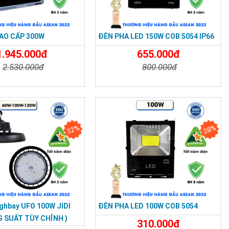
AO CẤP 300W
ĐÈN PHA LED 150W COB 5054 IP66
1.945.000đ
655.000đ
2.530.000đ
800.000đ
t
Đặt Mua
Chi Tiết
Đặt Mua
32%
38%
ghbay UFO 100W JIDI
ĐÈN PHA LED 100W COB 5054
G SUẤT TÙY CHỈNH )
310.000đ