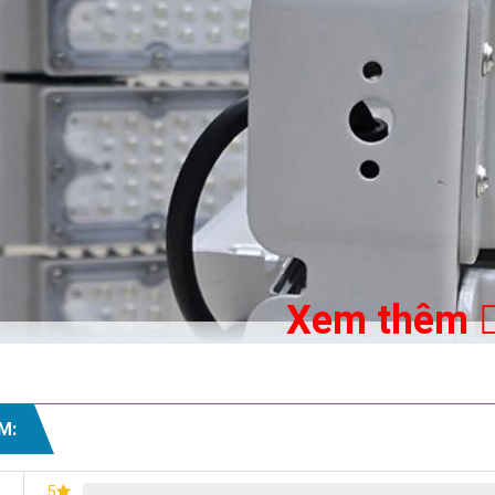
Xem thêm
M:
5