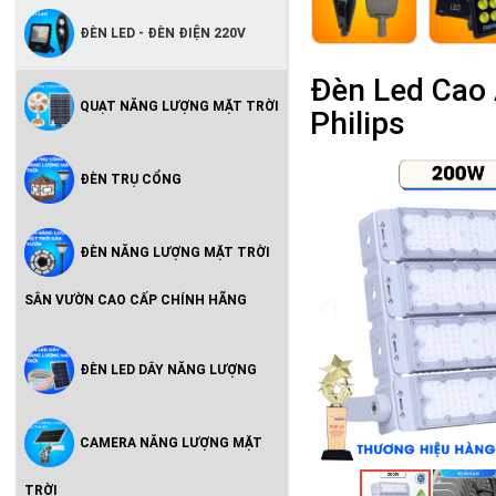
ĐÈN LED - ĐÈN ĐIỆN 220V
Đèn Led Cao 
QUẠT NĂNG LƯỢNG MẶT TRỜI
Philips
ĐÈN TRỤ CỔNG
ĐÈN NĂNG LƯỢNG MẶT TRỜI
SÂN VƯỜN CAO CẤP CHÍNH HÃNG
ĐÈN LED DÂY NĂNG LƯỢNG
CAMERA NĂNG LƯỢNG MẶT
TRỜI