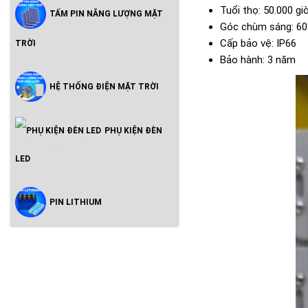
Tuổi thọ: 50.000 gi
TẤM PIN NĂNG LƯỢNG MẶT
Góc chùm sáng: 60
Cấp bảo vệ: IP66
TRỜI
Bảo hành: 3 năm
HỆ THỐNG ĐIỆN MẶT TRỜI
PHỤ KIỆN ĐÈN
LED
PIN LITHIUM