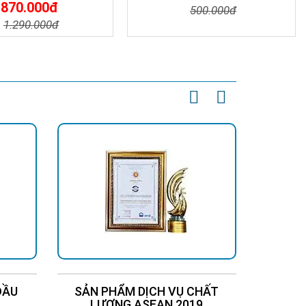
870.000đ
500.000đ
1.290.000đ
Chi Tiết
Đặt Mua
t
Đặt Mua
ĐẦU
SẢN PHẨM DỊCH VỤ CHẤT
Chứng
LƯỢNG ASEAN 2019