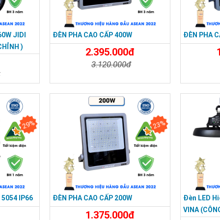
60W JIDI
ĐÈN PHA CAO CẤP 400W
ĐÈN PHA C
CHỈNH )
2.395.000đ
3.120.000đ
đ
Chi Tiết
Đặt Mua
Chi Tiế
Đặt Mua
29%
23%
5054 IP66
ĐÈN PHA CAO CẤP 200W
Đèn LED Hi
VINA (CÔN
1.375.000đ