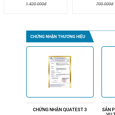
1.420.000đ
700.000đ
Chi Tiết
Đặt Mua
Chi Tiết
CHỨNG NHẬN THƯƠNG HIỆU
CÔNG TY TNHH THƯƠN
Hotline: 0937 685 000
* Trụ sở chính: 126 Tân 
* CN Thủ Đức: 309 Quốc l
* CN Đồng Nai: 2394 Quố
* CN BR-VT: 600 Cách Mạ
* CN Hà Nội: P914 Tòa N
* CN Cần Thơ: 280 Đường
CHỨNG NHẬN QUATEST 3
SẢN P
VỤ 