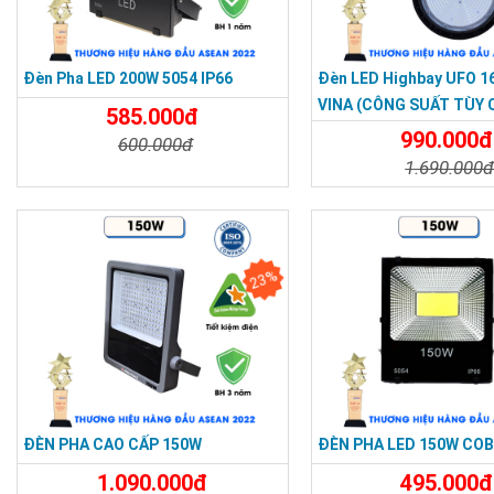
Đèn Pha LED 200W 5054 IP66
Đèn LED Highbay UFO 1
VINA (CÔNG SUẤT TÙY 
585.000đ
990.000đ
600.000đ
1.690.000
Chi Tiết
Đặt Mua
Chi Tiết
23%
ĐÈN PHA CAO CẤP 150W
ĐÈN PHA LED 150W COB 
1.090.000đ
495.000đ