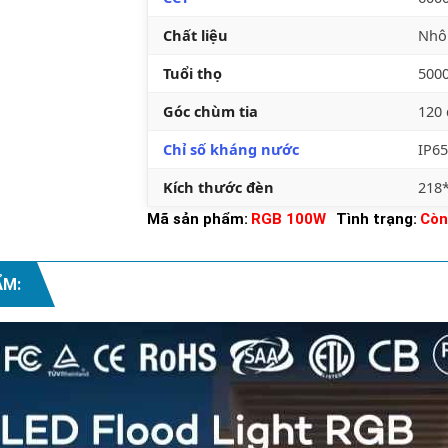
Chất liệu
Nhô
Tuổi thọ
5000
Góc chùm tia
120
Chỉ số kháng nước
IP65
Kích thước đèn
218
Mã sản phẩm:
RGB 100W
Tình trạng:
Còn
ẨM: