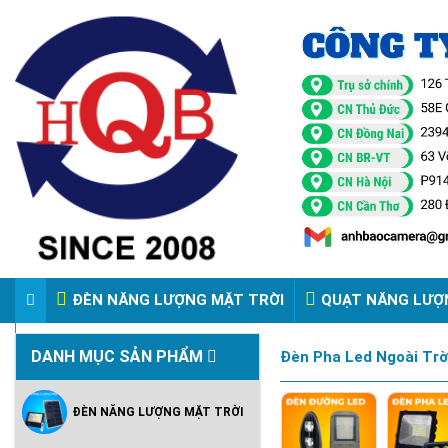
ĐÈN NĂNG LƯỢNG MẶT TRỜI
QUẠT NĂNG LƯỢ
VIDEO ĐÈN PHA ĐIỆN 220V
DANH MỤC SẢN PHẨM
Đèn Pha Led Ngoài Trờ
ĐÈN NĂNG LƯỢNG MẶT TRỜI