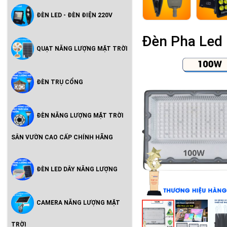
ĐÈN LED - ĐÈN ĐIỆN 220V
Đèn Pha Led
QUẠT NĂNG LƯỢNG MẶT TRỜI
ĐÈN TRỤ CỔNG
ĐÈN NĂNG LƯỢNG MẶT TRỜI
SÂN VƯỜN CAO CẤP CHÍNH HÃNG
ĐÈN LED DÂY NĂNG LƯỢNG
CAMERA NĂNG LƯỢNG MẶT
TRỜI