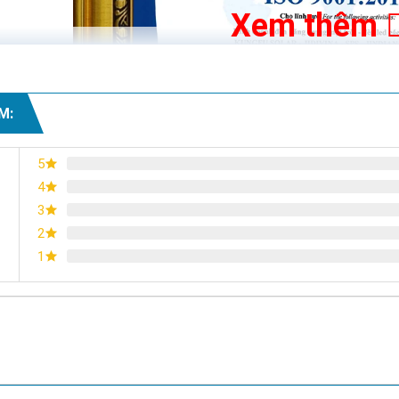
Xem thêm
M:
5
4
3
2
1
Chứng nhận ISO 9001:2015