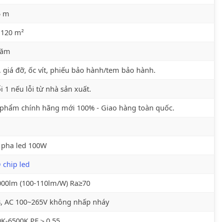
5 m
 120 m²
năm
 giá đỡ, ốc vít, phiếu bảo hành/tem bảo hành.
i 1 nếu lỗi từ nhà sản xuất.
phẩm chính hãng mới 100% - Giao hàng toàn quốc.
 pha led 100W
chip led
000lm (100-110lm/W) Ra≥70
, AC 100~265V không nhấp nháy
0K-6500K PF＞0.55