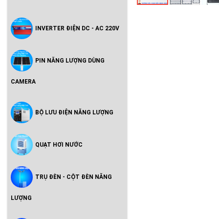
INVERTER ĐIỆN DC - AC 220V
PIN NĂNG LƯỢNG DÙNG
CAMERA
BỘ LƯU ĐIỆN NĂNG LƯỢNG
QUẠT HƠI NƯỚC
TRỤ ĐÈN - CỘT ĐÈN NĂNG
LƯỢNG