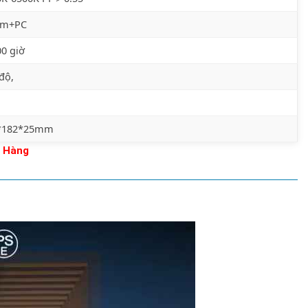
m+PC
0 giờ
 độ,
*182*25mm
 Hàng