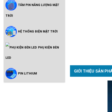
TẤM PIN NĂNG LƯỢNG MẶT
TRỜI
HỆ THỐNG ĐIỆN MẶT TRỜI
PHỤ KIỆN ĐÈN
LED
GIỚI THIỆU SẢN PH
PIN LITHIUM