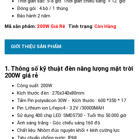
Thời gian sạc: 5-8 giờ. Thời gian chiếu sáng > 12 giờ
Đóng gói : 4 bộ / 1 thùng
Bảo hành 2 năm
Mã sản phẩm:
200W Giá Rẻ
Tình trạng:
Còn Hàng
GIỚI THIỆU SẢN PHẨM:
Thông số kỹ thuật đèn năng lượng mặt trời
200W giá rẻ
Công suất: 200W
Kích thước đèn : 270x340x80mm
Tấm Pin polysilicon 30W - Kích thước : 600 *350 * 17
Pin: Lithium ion Lifepo4 - 3.2V /30000MAH
Sử dụng 400 chip LED: SMD5730 - Tuổi thọ 50.000 giờ
Ánh sáng trắng - Góc chiếu sáng 160 độ
Chất liệu: Nhôm đúc nguyên khối + kính cường lực
Tiêu chuẩn chống nước: IP68