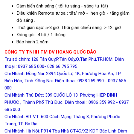
Cảm biến ánh sáng ( tối tự sáng - sáng tự tắt)
Điều khiển Remote từ xa : tắt/ mở - hẹn giờ - tăng giảm
độ sáng .
Thời gian sạc: 5-8 giờ. Thời gian chiếu sáng > 12 giờ
Đóng gói : 4 bộ / 1 thùng
Bảo hành 2 năm
CÔNG TY TNHH TM DV HOÀNG QUỐC BẢO
Trụ sở chính: 126 Tân Quý,P.Tân Qúy,Q.Tân Phú,TP.HCM. Điện
thoại : 0937 685 000- 028 66 795 795
Chi Nhánh Đồng Nai: 2394 Quốc Lộ 1K, Phường Hóa An, TP.
Biên Hòa, Tỉnh Đồng Nai. Điện thoại: 0938 259 990 - 0937 685
000.
Chi Nhánh Thủ Đức: 309 QUỐC LỘ 13 Phường HIỆP BÌNH
PHƯỚC , Thành Phố Thủ Đức. Điện thoại : 0906 359 992 - 0937
685 000.
Chi Nhánh BR-VT: 600 Cách Mạng Tháng 8, Phường Phước
Trung, TP. Bà Rịa
Chi Nhánh Hà Nội: P914 Tòa Nhà CT4C/X2 KĐT Bắc Linh Đàm