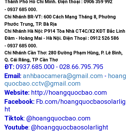
Thành Phố Hồ Chí Minh
.
Điện thoại : 0906 359 992
-
0937 685 000
.
Chi Nhánh BR-VT:
600 Cách Mạng Tháng 8, Phường
Phước Trung, TP. Bà Rịa
Chi Nhánh Hà Nội: P914 Tòa Nhà CT4C/X2 KĐT Bắc Linh
Đàm - Hoàng Mai - Hà Nội.
Điện Thoại : 0912 526 586
-
0937 685 000.
Chi Nhánh Cần Thơ: 280 Đường Phạm Hùng, P. Lê Bình,
Q. Cái Răng, TP Cần Thơ
ĐT:
0937.685.000 - 028.66.795.795
Email:
anhbaocamera@gmail.com
-
hoang
quocbao.cctv@gmail.com
Website:
http://hoangquocbao.com
Facebook:
Fb.com/hoangquocbaosolarlig
ht
Tiktok
:
@hoangquocbao.com
Youtube
:
@hoangquocbaosolarlight