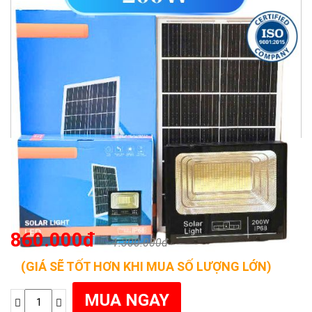
860.000đ
1.300.000đ
(GIÁ SẼ TỐT HƠN KHI MUA SỐ LƯỢNG LỚN)