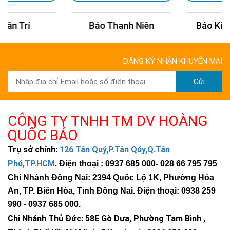
Báo Thanh Niên
Báo Kinh Tế Châu Á
ĐĂNG KÝ NHẬN KHUYẾN MÃI
Gửi
CÔNG TY TNHH TM DV HOÀNG
QUỐC BẢO
Trụ sở chính:
126 Tân Quý,P.Tân Qúy,Q.Tân
Phú,TP.HCM
.
Điện thoại : 0937 685 000
- 028 66 795 795
Chi Nhánh Đồng Nai: 2394 Quốc Lộ 1K, Phường Hóa
An, TP. Biên Hòa, Tỉnh Đồng Nai. Điện thoại: 0938 259
990 -
0937 685 000
.
Chi Nhánh Thủ Đức:
58E Gò Dưa, Phường Tam Bình ,