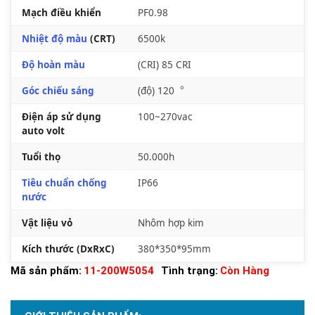
Mạch điều khiển
PF0.98
Nhiệt độ màu
(CRT)
6500k
Độ hoàn màu
(CRI) 85 CRI
Góc chiếu sáng
(độ) 120︒
Điện áp sử dụng
100~270vac
auto volt
Tuổi thọ
50.000h
Tiêu chuẩn chống
IP66
nước
Vật liệu vỏ
Nhôm hợp kim
Kích thước (DxRxC)
380*350*95mm
Mã sản phẩm:
11-200W5054
Tình trạng:
Còn Hàng