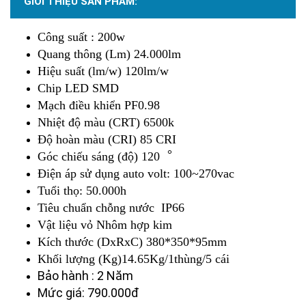
GIỚI THIỆU SẢN PHẨM:
Công suất : 200w
Quang thông (Lm) 24.000lm
Hiệu suất (lm/w) 120lm/w
Chip LED SMD
Mạch điều khiển PF0.98
Nhiệt độ màu (CRT) 6500k
Độ hoàn màu (CRI) 85 CRI
Góc chiếu sáng (độ) 120︒
Điện áp sử dụng auto volt: 100~270vac
Tuổi thọ: 50.000h
Tiêu chuẩn chỗng nước IP66
Vật liệu vỏ Nhôm hợp kim
Kích thước (DxRxC) 380*350*95mm
Khối lượng (Kg)14.65Kg/1thùng/5 cái
Bảo hành : 2 Năm
Mức giá: 790.000đ