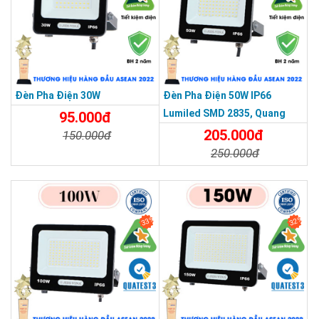
Đèn Pha Điện 30W
Đèn Pha Điện 50W IP66
Lumiled SMD 2835, Quang
95.000đ
Thông 120lm/W
205.000đ
150.000đ
250.000đ
Chi Tiết
Đặt Mua
Chi Tiết
Đặt Mua
33%
32%
THƯƠNG HIỆU HÀNG ĐẦU ASEAN 2022