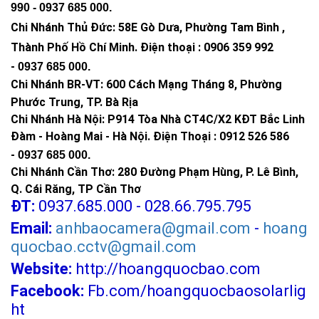
990 -
0937 685 000
.
Chi Nhánh Thủ Đức:
58E Gò Dưa, Phường Tam Bình ,
Thành Phố Hồ Chí Minh
.
Điện thoại : 0906 359 992
-
0937 685 000
.
Chi Nhánh BR-VT:
600 Cách Mạng Tháng 8, Phường
Phước Trung, TP. Bà Rịa
Chi Nhánh Hà Nội: P914 Tòa Nhà CT4C/X2 KĐT Bắc Linh
Đàm - Hoàng Mai - Hà Nội.
Điện Thoại : 0912 526 586
-
0937 685 000.
Chi Nhánh Cần Thơ: 280 Đường Phạm Hùng, P. Lê Bình,
Q. Cái Răng, TP Cần Thơ
ĐT:
0937.685.000 - 028.66.795.795
Email:
anhbaocamera@gmail.com
-
hoang
quocbao.cctv@gmail.com
Website:
http://hoangquocbao.com
Facebook:
Fb.com/hoangquocbaosolarlig
ht