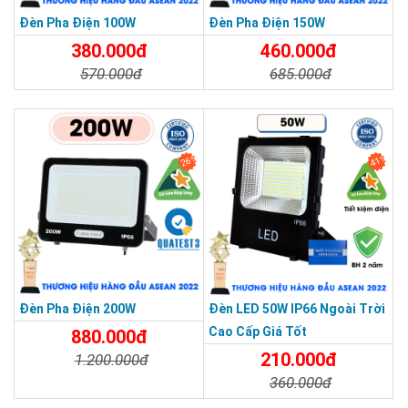
Đèn Pha Điện 100W
Đèn Pha Điện 150W
380.000đ
460.000đ
570.000đ
685.000đ
Chi Tiết
Đặt Mua
Chi Tiết
Đặt Mua
26%
41%
Đèn Pha Điện 200W
Đèn LED 50W IP66 Ngoài Trời
Cao Cấp Giá Tốt
880.000đ
SẢN PHẨM CHẤT LƯỢNG - DỊCH VỤ TIN DÙNG LẦN VII - 2020
210.000đ
1.200.000đ
360.000đ
Chi Tiết
Đặt Mua