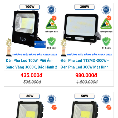
Chi Tiết
Đặt Mua
26%
34%
Đèn Pha Led 100W IP66 Ánh
Đèn Pha Led 11SMD-300W -
Sáng Vàng 3000K, Bảo Hành 2
Đèn Pha Led 300W Mặt Kính
Năm
Cường Lực, Chống Thấm IP66
435.000đ
980.000đ
595.000đ
1.500.000đ
Chi Tiết
Đặt Mua
Chi Tiết
Đặt Mua
40%
39%