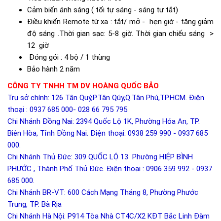
Cảm biến ánh sáng ( tối tự sáng - sáng tự tắt)
Điều khiển Remote từ xa : tắt/ mở - hẹn giờ - tăng giảm
độ sáng .Thời gian sạc: 5-8 giờ. Thời gian chiếu sáng >
12 giờ
Đóng gói : 4 bộ / 1 thùng
Bảo hành 2 năm
CÔNG TY TNHH TM DV HOÀNG QUỐC BẢO
Trụ sở chính: 126 Tân Quý,P.Tân Qúy,Q.Tân Phú,TP.HCM. Điện
thoại : 0937 685 000- 028 66 795 795
Chi Nhánh Đồng Nai: 2394 Quốc Lộ 1K, Phường Hóa An, TP.
Biên Hòa, Tỉnh Đồng Nai. Điện thoại: 0938 259 990 - 0937 685
000.
Chi Nhánh Thủ Đức: 309 QUỐC LỘ 13 Phường HIỆP BÌNH
PHƯỚC , Thành Phố Thủ Đức. Điện thoại : 0906 359 992 - 0937
685 000.
Chi Nhánh BR-VT: 600 Cách Mạng Tháng 8, Phường Phước
Trung, TP. Bà Rịa
Chi Nhánh Hà Nội: P914 Tòa Nhà CT4C/X2 KĐT Bắc Linh Đàm