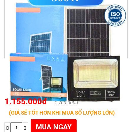
1.155.000đ
1.700.000đ
(GIÁ SẼ TỐT HƠN KHI MUA SỐ LƯỢNG LỚN)