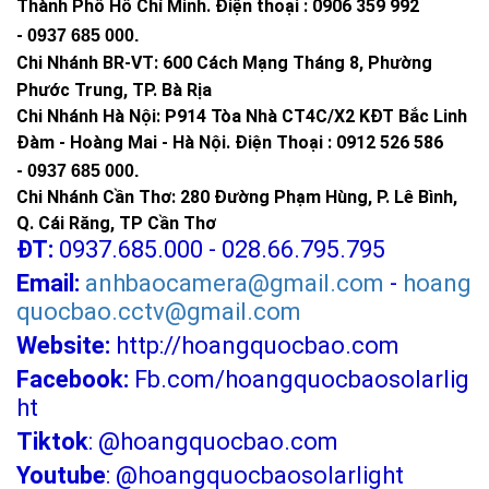
Thành Phố Hồ Chí Minh
.
Điện thoại : 0906 359 992
-
0937 685 000
.
Chi Nhánh BR-VT:
600 Cách Mạng Tháng 8, Phường
Phước Trung, TP. Bà Rịa
Chi Nhánh Hà Nội: P914 Tòa Nhà CT4C/X2 KĐT Bắc Linh
Đàm - Hoàng Mai - Hà Nội.
Điện Thoại : 0912 526 586
-
0937 685 000.
Chi Nhánh Cần Thơ: 280 Đường Phạm Hùng, P. Lê Bình,
Q. Cái Răng, TP Cần Thơ
ĐT:
0937.685.000 - 028.66.795.795
Email:
anhbaocamera@gmail.com
-
hoang
quocbao.cctv@gmail.com
Website:
http://hoangquocbao.com
Facebook:
Fb.com/hoangquocbaosolarlig
ht
Tiktok
:
@hoangquocbao.com
Youtube
:
@hoangquocbaosolarlight