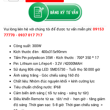
Vui lòng liên hệ với chúng tôi để được tư vấn miễn phí:
09153
77770 - 0937 017 717
Công suất: 300W
Kích thước đèn : 400x315x90mm
Tấm Pin polysilicon 35W - Kích thước : 700* 350 * 17
Pin: Lithium ion Lifepo4 - 3.2V /42000MAH
Sử dụng 806 chip LED: SMD5730 - Tuổi thọ 50.000 giờ
Ánh sáng trắng - Góc chiếu sáng 160 độ
Chất liệu: Nhôm đúc nguyên khối + kính cường lực
Tiêu chuẩn chống nước: IP68
Cảm biến ánh sáng ( tối tự sáng - sáng tự tắt)
Điều khiển Remote từ xa : tắt/ mở - hẹn giờ - tăng giảm
độ sáng .Thời gian sạc: 5-8 giờ. Thời gian chiếu sáng >