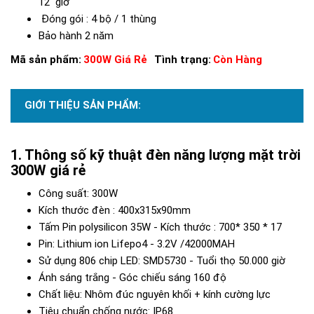
12 giờ
Đóng gói : 4 bộ / 1 thùng
Bảo hành 2 năm
Mã sản phẩm:
300W Giá Rẻ
Tình trạng:
Còn Hàng
GIỚI THIỆU SẢN PHẨM:
Thông số kỹ thuật đèn năng lượng mặt trời
300W giá rẻ
Công suất: 300W
Kích thước đèn : 400x315x90mm
Tấm Pin polysilicon 35W - Kích thước : 700* 350 * 17
Pin: Lithium ion Lifepo4 - 3.2V /42000MAH
Sử dụng 806 chip LED: SMD5730 - Tuổi thọ 50.000 giờ
Ánh sáng trắng - Góc chiếu sáng 160 độ
Chất liệu: Nhôm đúc nguyên khối + kính cường lực
Tiêu chuẩn chống nước: IP68