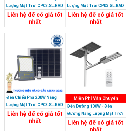
Lượng Mặt Trời CP03.SL.RAD
Lượng Mặt Trời CP03.SL.RAD
400W.V2
500W.V2
Liên hệ để có giá tốt
Liên hệ để có giá tốt
nhất
nhất
Chi Tiết
Liên Hệ
Chi Tiết
Liên Hệ
Đèn Chiếu Pha 200W Năng
Miễn Phí Vận Chuyển
Lượng Mặt Trời CP03.SL.RAD
CÔNG TY TNHH TM DV HOÀNG QUỐC BẢO
Đèn Đường 100W - Đèn
200W.V2
Trụ sở chính: 126 Tân Quý,P.Tân Qúy,Q.Tân Phú,TP.HCM
Liên hệ để có giá tốt
Đường Năng Lượng Mặt Trời
Chi Nhánh Q10: 324 Nhật Tảo, P.6, Q.10, TP.HCM
nhất
100W CSD02.SL 100W
Liên hệ để có giá tốt
Chi Nhánh Thủ Đức: 179 Linh Đông,P.Linh Đông , Q.Thủ
nhất
Chi Tiết
Liên Hệ