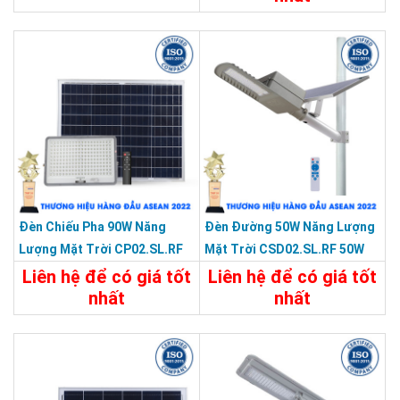
Đức,TP.HCM
19.487.100đ
Chi Nhánh Đồng Nai: 2394 Quốc Lộ 1K, Phường Hoá An, TP. Biên
Chi Tiết
Đặt Mua
Hoà, Tỉnh Đồng Nai
Chi Nhánh BR-VT: 477 Cách Mạng Tháng 8, P.Phước Nguyên, TP.
Bà Rịa, Vũng Tàu
Chi Nhánh Hà Nội: P914 Tòa Nhà CT4C/X2 KĐT Bắc Linh Đàm -
Hoàng Mai - Hà Nội.
ĐT: 09153 77770 - 08.66.795.795
An tâm mua hàng với phiếu bảo hành chính
hãng
Đèn Chiếu Pha 90W Năng
Đèn Đường 50W Năng Lượng
Lượng Mặt Trời CP02.SL.RF
Mặt Trời CSD02.SL.RF 50W
90W
Liên hệ để có giá tốt
Liên hệ để có giá tốt
nhất
nhất
Chi Tiết
Liên Hệ
Chi Tiết
Liên Hệ