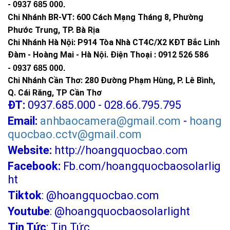
-
0937 685 000
.
Chi Nhánh BR-VT:
600 Cách Mạng Tháng 8, Phường
Phước Trung, TP. Bà Rịa
Chi Nhánh Hà Nội: P914 Tòa Nhà CT4C/X2 KĐT Bắc Linh
Đàm - Hoàng Mai - Hà Nội.
Điện Thoại : 0912 526 586
-
0937 685 000.
Chi Nhánh Cần Thơ: 280 Đường Phạm Hùng, P. Lê Bình,
Q. Cái Răng, TP Cần Thơ
ĐT:
0937.685.000 - 028.66.795.795
Email:
anhbaocamera@gmail.com
-
hoang
quocbao.cctv@gmail.com
Website:
http://hoangquocbao.com
Facebook:
Fb.com/hoangquocbaosolarlig
ht
Tiktok
:
@hoangquocbao.com
Youtube
:
@hoangquocbaosolarlight
Tin Tức
:
Tin Tức