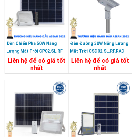
Đèn Chiếu Pha 50W Năng
Đèn Đường 30W Năng Lượng
Lượng Mặt Trời CP02.SL.RF
Mặt Trời CSD02.SL.RF.RAD
50W
30W
Liên hệ để có giá tốt
Liên hệ để có giá tốt
nhất
nhất
Chi Tiết
Liên Hệ
Chi Tiết
Liên Hệ