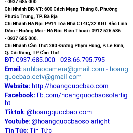
-
0937 685 000
.
Chi Nhánh BR-VT:
600 Cách Mạng Tháng 8, Phường
Phước Trung, TP. Bà Rịa
Chi Nhánh Hà Nội: P914 Tòa Nhà CT4C/X2 KĐT Bắc Linh
Đàm - Hoàng Mai - Hà Nội.
Điện Thoại : 0912 526 586
-
0937 685 000.
Chi Nhánh Cần Thơ: 280 Đường Phạm Hùng, P. Lê Bình,
Q. Cái Răng, TP Cần Thơ
ĐT:
0937.685.000 - 028.66.795.795
Email:
anhbaocamera@gmail.com
-
hoang
quocbao.cctv@gmail.com
Website:
http://hoangquocbao.com
Facebook:
Fb.com/hoangquocbaosolarlig
ht
Tiktok
:
@hoangquocbao.com
Youtube
:
@hoangquocbaosolarlight
Tin Tức
:
Tin Tức