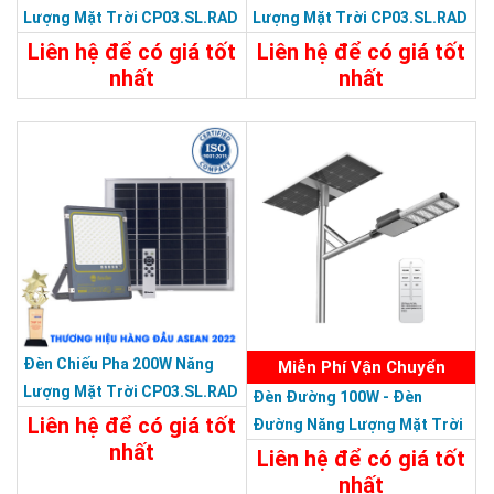
Lượng Mặt Trời CP03.SL.RAD
Lượng Mặt Trời CP03.SL.RAD
400W.V2
500W.V2
Liên hệ để có giá tốt
Liên hệ để có giá tốt
nhất
nhất
Chi Tiết
Liên Hệ
Chi Tiết
Liên Hệ
Đèn Chiếu Pha 200W Năng
Miễn Phí Vận Chuyển
Lượng Mặt Trời CP03.SL.RAD
Đèn Đường 100W - Đèn
200W.V2
Liên hệ để có giá tốt
Đường Năng Lượng Mặt Trời
nhất
100W CSD02.SL 100W
Liên hệ để có giá tốt
nhất
Chi Tiết
Liên Hệ