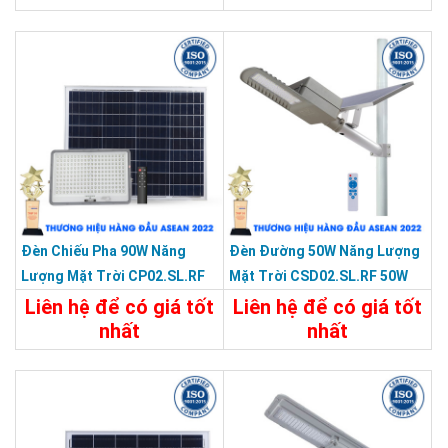
19.487.100đ
Chi Tiết
Đặt Mua
Đèn Chiếu Pha 90W Năng
Đèn Đường 50W Năng Lượng
Lượng Mặt Trời CP02.SL.RF
Mặt Trời CSD02.SL.RF 50W
90W
Liên hệ để có giá tốt
Liên hệ để có giá tốt
nhất
nhất
Chi Tiết
Liên Hệ
Chi Tiết
Liên Hệ