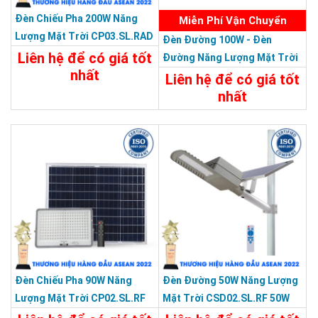
Đèn Chiếu Pha 200W Năng
Miễn Phí Vận Chuyển
Lượng Mặt Trời CP03.SL.RAD
Đèn Đường 100W - Đèn
200W.V2
Liên hệ để có giá tốt
Đường Năng Lượng Mặt Trời
nhất
100W CSD02.SL 100W
Liên hệ để có giá tốt
nhất
Chi Tiết
Liên Hệ
19.487.100đ
Chi Tiết
Đặt Mua
Đèn Chiếu Pha 90W Năng
Đèn Đường 50W Năng Lượng
Lượng Mặt Trời CP02.SL.RF
Mặt Trời CSD02.SL.RF 50W
90W