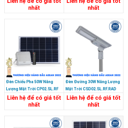
Liên hệ để có giá tốt
Liên hệ để có giá tốt
nhất
nhất
Chi Tiết
Liên Hệ
Chi Tiết
Liên Hệ
Đèn Chiếu Pha 50W Năng
Đèn Đường 30W Năng Lượng
Lượng Mặt Trời CP02.SL.RF
Mặt Trời CSD02.SL.RF.RAD
50W
30W
Liên hệ để có giá tốt
Liên hệ để có giá tốt
nhất
nhất
Chi Tiết
Liên Hệ
Chi Tiết
Liên Hệ