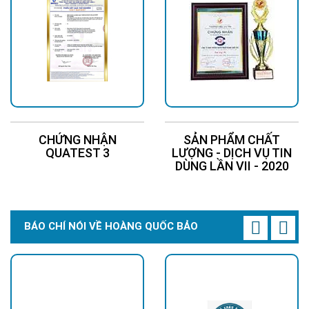
CHỨNG NHẬN
SẢN PHẨM CHẤT
QUATEST 3
LƯỢNG - DỊCH VỤ TIN
DÙNG LẦN VII - 2020
BÁO CHÍ NÓI VỀ HOÀNG QUỐC BẢO