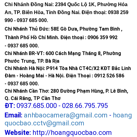
Chi Nhánh Đồng Nai: 2394 Quốc Lộ 1K, Phường Hóa
An, TP. Biên Hòa, Tỉnh Đồng Nai. Điện thoại: 0938 259
990 -
0937 685 000
.
Chi Nhánh Thủ Đức:
58E Gò Dưa, Phường Tam Bình ,
Thành Phố Hồ Chí Minh
.
Điện thoại : 0906 359 992
-
0937 685 000
.
Chi Nhánh BR-VT:
600 Cách Mạng Tháng 8, Phường
Phước Trung, TP. Bà Rịa
Chi Nhánh Hà Nội: P914 Tòa Nhà CT4C/X2 KĐT Bắc Linh
Đàm - Hoàng Mai - Hà Nội.
Điện Thoại : 0912 526 586
-
0937 685 000.
Chi Nhánh Cần Thơ: 280 Đường Phạm Hùng, P. Lê Bình,
Q. Cái Răng, TP Cần Thơ
ĐT:
0937.685.000 - 028.66.795.795
Email:
anhbaocamera@gmail.com
-
hoang
quocbao.cctv@gmail.com
Website:
http://hoangquocbao.com