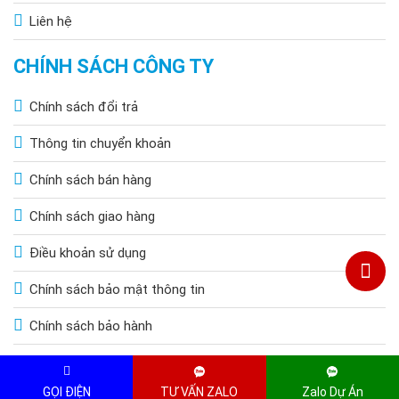
Liên hệ
CHÍNH SÁCH CÔNG TY
Chính sách đổi trả
Thông tin chuyển khoản
Chính sách bán hàng
Chính sách giao hàng
Điều khoản sử dụng
Chính sách bảo mật thông tin
Chính sách bảo hành
Copyright © 2015 by HOANGQUOCBAO.COM. All Rights Reserved
GỌI ĐIỆN
TƯ VẤN ZALO
Zalo Dự Án