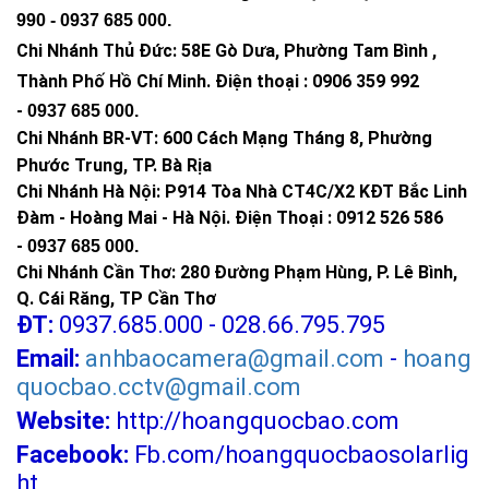
990 -
0937 685 000
.
Chi Nhánh Thủ Đức:
58E Gò Dưa, Phường Tam Bình ,
Thành Phố Hồ Chí Minh
.
Điện thoại : 0906 359 992
-
0937 685 000
.
Chi Nhánh BR-VT:
600 Cách Mạng Tháng 8, Phường
Phước Trung, TP. Bà Rịa
Chi Nhánh Hà Nội: P914 Tòa Nhà CT4C/X2 KĐT Bắc Linh
Đàm - Hoàng Mai - Hà Nội.
Điện Thoại : 0912 526 586
-
0937 685 000.
Chi Nhánh Cần Thơ: 280 Đường Phạm Hùng, P. Lê Bình,
Q. Cái Răng, TP Cần Thơ
ĐT:
0937.685.000 - 028.66.795.795
Email:
anhbaocamera@gmail.com
-
hoang
quocbao.cctv@gmail.com
Website:
http://hoangquocbao.com
Facebook:
Fb.com/hoangquocbaosolarlig
ht