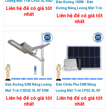
Lượng Mặt Trời CP03.SL.RAD
Đèn Đường 100W - Đèn
200W.V2
Liên hệ để có giá tốt
Đường Năng Lượng Mặt Trời
nhất
100W CSD02.SL 100W
Liên hệ để có giá tốt
nhất
Chi Tiết
Liên Hệ
19.487.100đ
Chi Tiết
Đặt Mua
Đèn Đường 50W Năng Lượng
Đèn Chiếu Pha 50W Năng
Mặt Trời CSD02.SL.RF 50W
Lượng Mặt Trời CP02.SL.RF
50W
Liên hệ để có giá tốt
Liên hệ để có giá tốt
nhất
nhất