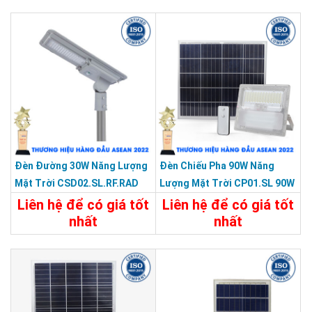
Chi Tiết
Liên Hệ
Chi Tiết
Liên Hệ
Đèn Đường 30W Năng Lượng
Đèn Chiếu Pha 90W Năng
Mặt Trời CSD02.SL.RF.RAD
Lượng Mặt Trời CP01.SL 90W
30W
Liên hệ để có giá tốt
Liên hệ để có giá tốt
nhất
nhất
Chi Tiết
Liên Hệ
Chi Tiết
Liên Hệ