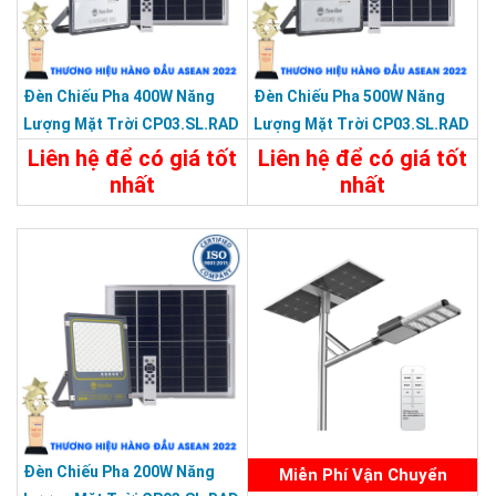
Đèn Chiếu Pha 400W Năng
Đèn Chiếu Pha 500W Năng
Lượng Mặt Trời CP03.SL.RAD
Lượng Mặt Trời CP03.SL.RAD
400W.V2
500W.V2
Liên hệ để có giá tốt
Liên hệ để có giá tốt
nhất
nhất
Chi Tiết
Liên Hệ
Chi Tiết
Liên Hệ
Đèn Chiếu Pha 200W Năng
Miễn Phí Vận Chuyển