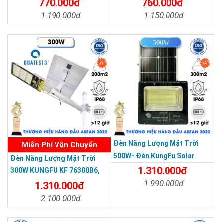
770.000đ
760.000đ
1.190.000đ
1.150.000đ
Chi Tiết
Đặt Mua
Chi Tiết
Đặt Mua
37%
34%
THƯƠNG HIỆU HÀNG ĐẦU ASEAN 2022
Trang bị thấu kính quang học ngoài trời PC
Có khả năng truyền ánh sáng cao, độ truyền sáng 93%, chịu
nhiệt tốt.
Đèn Năng Lượng Mặt Trời
Miễn Phí Vận Chuyển
Mặt đèn được xử lý và đúc bằng vật liệu nhựa teijin của Nhật
500W- Đèn KungFu Solar
Đèn Năng Lượng Mặt Trời
Bản
Năng Lượng Mặt Trời 500W,IP
1.310.000đ
300W KUNGFU KF 76300B6,
67 Loại Lớn
1.990.000đ
IP68, Bảng Giá 2026
1.310.000đ
2.100.000đ
Chi Tiết
Đặt Mua
Chi Tiết
Đặt Mua