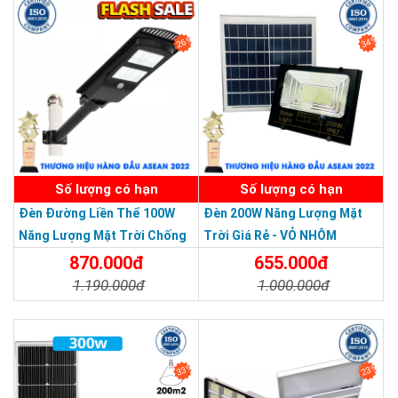
26%
34%
SẢN PHẨM DỊCH VỤ CHẤT LƯỢNG ASEAN 2019
Số lượng có hạn
Số lượng có hạn
Đèn Đường Liền Thể 100W
Đèn 200W Năng Lượng Mặt
Năng Lượng Mặt Trời Chống
Trời Giá Rẻ - VỎ NHÔM
Nước Giá Rẻ
870.000đ
655.000đ
1.190.000đ
1.000.000đ
Chi Tiết
Đặt Mua
Chi Tiết
Đặt Mua
33%
23%