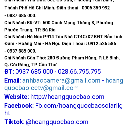
đảm bảo hiệu quả ánh sáng.
Thành Phố Hồ Chí Minh
.
Điện thoại : 0906 359 992
-
0937 685 000
.
Chi Nhánh BR-VT:
600 Cách Mạng Tháng 8, Phường
HÌNH ẢNH THỰC TẾ
Phước Trung, TP. Bà Rịa
Chi Nhánh Hà Nội: P914 Tòa Nhà CT4C/X2 KĐT Bắc Linh
Đàm - Hoàng Mai - Hà Nội.
Điện Thoại : 0912 526 586
-
0937 685 000.
Chi Nhánh Cần Thơ: 280 Đường Phạm Hùng, P. Lê Bình,
Q. Cái Răng, TP Cần Thơ
ĐT:
0937.685.000 - 028.66.795.795
Email:
anhbaocamera@gmail.com
-
hoang
quocbao.cctv@gmail.com
Website:
http://hoangquocbao.com
Facebook:
Fb.com/hoangquocbaosolarlig
ht
Tiktok
:
@hoangquocbao.com