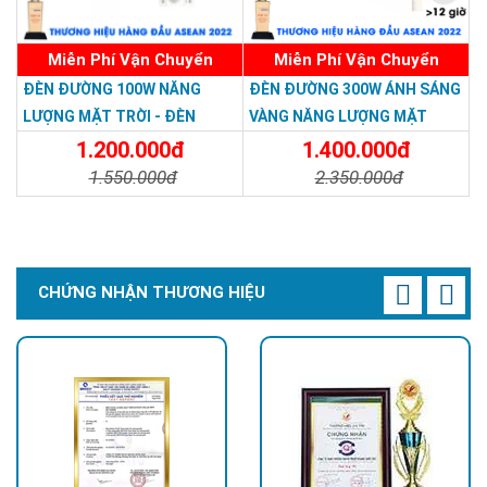
Miễn Phí Vận Chuyển
Miễn Phí Vận Chuyển
ĐÈN ĐƯỜNG 100W NĂNG
ĐÈN ĐƯỜNG 300W ÁNH SÁNG
LƯỢNG MẶT TRỜI - ĐÈN
VÀNG NĂNG LƯỢNG MẶT
ĐƯỜNG NĂNG LƯỢNG MẶT
TRỜI - Solar Light 300W
1.200.000đ
1.400.000đ
TRỜI 100W GIÁ RẺ - Solar
1.550.000đ
2.350.000đ
Light 100W
Chi Tiết
Đặt Mua
Chi Tiết
Đặt Mua
CHỨNG NHẬN THƯƠNG HIỆU
Sử dụng pin Lithium ion LiFePO4
Pin là bộ phận quan trọng nhất và cũng là yếu tố then chốt
quyết định tuổi thọ của đèn.
Sử dụng pin Lithium ion BYD 3.2V, với phạm vi nhiệt độ hoạt
động từ -47° đến 75°, hiệu suất phóng điện là 95%, trong khi
so sánh độ sâu phóng điện của pin axit chì khoảng 65%.