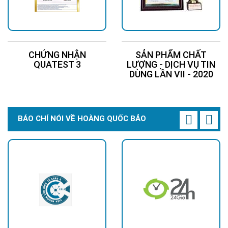
Loại pin đảm bảo hiệu suất cao, bền bỉ, an toàn. Tuổi thọ lên
đến 15 năm
CHỨNG NHẬN
SẢN PHẨM CHẤT
QUATEST 3
LƯỢNG - DỊCH VỤ TIN
DÙNG LẦN VII - 2020
BÁO CHÍ NÓI VỀ HOÀNG QUỐC BẢO