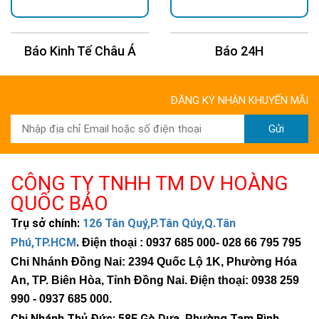
Báo Kinh Tế Châu Á
Báo 24H
ĐĂNG KÝ NHẬN KHUYẾN MÃI
Gửi
Chip led cao cấp CREE Mỹ (USA)
CÔNG TY TNHH TM DV HOÀNG
Chip LED Mỹ cao cấp CREE USA nhập khẩu, một thương hiệu
QUỐC BẢO
nổi tiếng, với tuổi thọ lên tới 100,000 giờ.
Trụ sở chính:
126 Tân Quý,P.Tân Qúy,Q.Tân
Chip LED của CREE Mỹ có hiệu quả phát quang cực cao, lên tới
Phú,TP.HCM
.
Điện thoại : 0937 685 000
- 028 66 795 795
210 lm/W, trong khi hạt LED thông thường chỉ từ 80-90 lm/W.
Chi Nhánh Đồng Nai: 2394 Quốc Lộ 1K, Phường Hóa
Giá trị lumen (quang thông) của hạt LED càng lớn, lượng nhiệt
An, TP. Biên Hòa, Tỉnh Đồng Nai. Điện thoại: 0938 259
phát ra càng thấp.
990 -
0937 685 000
.
Nhiệt độ càng thấp, ánh sáng càng chậm suy giảm, điều này
Chi Nhánh Thủ Đức:
58E Gò Dưa, Phường Tam Bình ,