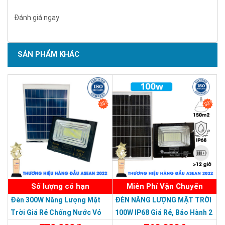
Hợp kim nhôm magiê cao cấp
Đánh giá ngay
Vỏ đèn được làm từ nhôm đúc chịu lực, với thiết kế giúp tản
nhiệt tốt
SẢN PHẨM KHÁC
Chống ăn mòn, kiên cố, bền vững, thẩm mỹ
SẢN PHẨM CHẤT LƯỢNG - DỊCH VỤ TIN DÙNG LẦN VII - 2020
35%
33%
Số lượng có hạn
Miễn Phí Vận Chuyển
Đèn 300W Năng Lượng Mặt
ĐÈN NĂNG LƯỢNG MẶT TRỜI
Trời Giá Rẻ Chống Nước Vỏ
100W IP68 Giá Rẻ, Bảo Hành 2
Nhôm Đúc
Năm