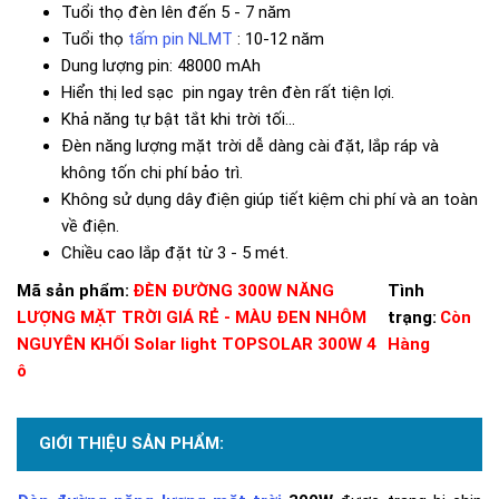
Tuổi thọ đèn lên đến 5 - 7 năm
Tuổi thọ
tấm pin NLMT
: 10-12 năm
Dung lượng pin: 48000 mAh
Hiển thị led sạc pin ngay trên đèn rất tiện lợi.
Khả năng tự bật tắt khi trời tối...
Đèn năng lượng mặt trời dễ dàng cài đặt, lắp ráp và
không tốn chi phí bảo trì.
Không sử dụng dây điện giúp tiết kiệm chi phí và an toàn
về điện.
Chiều cao lắp đặt từ 3 - 5 mét.
Mã sản phẩm:
ĐÈN ĐƯỜNG 300W NĂNG
Tình
LƯỢNG MẶT TRỜI GIÁ RẺ - MÀU ĐEN NHÔM
trạng:
Còn
NGUYÊN KHỐI Solar light TOPSOLAR 300W 4
Hàng
ô
GIỚI THIỆU SẢN PHẨM: