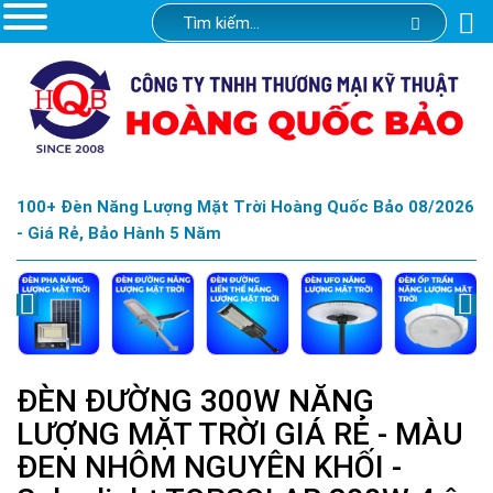
100+ Đèn Năng Lượng Mặt Trời Hoàng Quốc Bảo 08/2026
- Giá Rẻ, Bảo Hành 5 Năm
ĐÈN ĐƯỜNG 300W NĂNG
LƯỢNG MẶT TRỜI GIÁ RẺ - MÀU
ĐEN NHÔM NGUYÊN KHỐI -