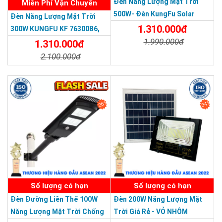
Đèn Năng Lượng Mặt Trời
Miễn Phí Vận Chuyển
500W- Đèn KungFu Solar
Đèn Năng Lượng Mặt Trời
Năng Lượng Mặt Trời 500W,IP
1.310.000đ
300W KUNGFU KF 76300B6,
67 Loại Lớn
1.990.000đ
IP68, Bảng Giá 2026
1.310.000đ
2.100.000đ
Chi Tiết
Đặt Mua
Chi Tiết
Đặt Mua
26%
34%
Chế độ bảo hành
: Theo cam kết của nhà sản xuất, đèn được
bảo hành lên đến 2 năm nên quý khách hàng có thể yên tâm
sử dụng sản phẩm.
SẢN PHẨM DỊCH VỤ CHẤT LƯỢNG ASEAN 2019
Số lượng có hạn
Số lượng có hạn
Đèn Đường Liền Thể 100W
Đèn 200W Năng Lượng Mặt
Năng Lượng Mặt Trời Chống
Trời Giá Rẻ - VỎ NHÔM