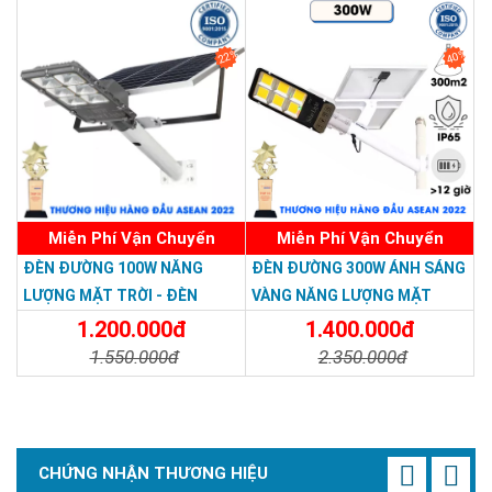
22%
40%
Miễn Phí Vận Chuyển
Miễn Phí Vận Chuyển
ĐÈN ĐƯỜNG 100W NĂNG
ĐÈN ĐƯỜNG 300W ÁNH SÁNG
LƯỢNG MẶT TRỜI - ĐÈN
VÀNG NĂNG LƯỢNG MẶT
ĐƯỜNG NĂNG LƯỢNG MẶT
TRỜI - Solar Light 300W
1.200.000đ
1.400.000đ
TRỜI 100W GIÁ RẺ - Solar
1.550.000đ
2.350.000đ
Light 100W
Chi Tiết
Đặt Mua
Chi Tiết
Đặt Mua
CHỨNG NHẬN THƯƠNG HIỆU