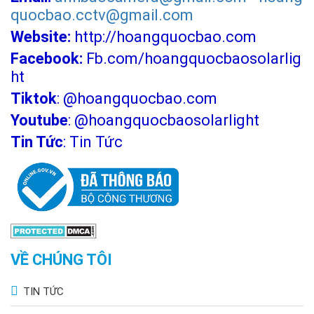
quocbao.cctv@gmail.com
Website:
http://hoangquocbao.com
Facebook:
Fb.com/hoangquocbaosolarlig
ht
Tiktok
:
@hoangquocbao.com
Theo phản hồi của nhiều khách hàng tại Hoàng Quốc BẢo, quý
Youtube
:
@hoangquocbaosolarlight
khách hàng thường sử dụng đèn năng lượng mặt trời ở những
Tin Tức
:
Tin Tức
vị trí:
· Công viên
· Nhà kho, nhà xưởng
· Bãi giữ xe
· Sân vườn
VỀ CHÚNG TÔI
· Sân thượng
· Khu vui chơi
TIN TỨC