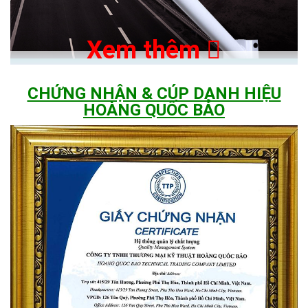
Xem thêm
CHỨNG NHẬN & CÚP DANH HIỆU
HOÀNG QUỐC BẢO
Ngoài khả năng chiếu sáng cực lớn lên đến 400m2, đèn năng