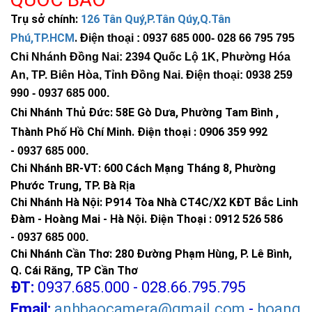
Trụ sở chính:
126 Tân Quý,P.Tân Qúy,Q.Tân
Phú,TP.HCM
.
Điện thoại : 0937 685 000
- 028 66 795 795
Chi Nhánh Đồng Nai: 2394 Quốc Lộ 1K, Phường Hóa
An, TP. Biên Hòa, Tỉnh Đồng Nai. Điện thoại: 0938 259
990 -
0937 685 000
.
Chi Nhánh Thủ Đức:
58E Gò Dưa, Phường Tam Bình ,
Thành Phố Hồ Chí Minh
.
Điện thoại : 0906 359 992
-
0937 685 000
.
Chi Nhánh BR-VT:
600 Cách Mạng Tháng 8, Phường
Có thể sử dụng đèn năng lượng mặt trời 300W ở
đâu?
Phước Trung, TP. Bà Rịa
Chi Nhánh Hà Nội: P914 Tòa Nhà CT4C/X2 KĐT Bắc Linh
Đàm - Hoàng Mai - Hà Nội.
Điện Thoại : 0912 526 586
-
0937 685 000.
Chi Nhánh Cần Thơ: 280 Đường Phạm Hùng, P. Lê Bình,
Q. Cái Răng, TP Cần Thơ
ĐT:
0937.685.000 - 028.66.795.795
Email:
anhbaocamera@gmail.com
-
hoang