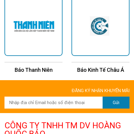
- Khả năng tự bật tắt khi trời tối...
- Đèn năng lượng mặt trời dễ dàng cài đặt, lắp ráp và không
tốn chi phí bảo trì.
- Không sử dụng dây điện giúp tiết kiệm chi phí và an toàn về
điện.
- Chiều cao lắp đặt từ 3 - 5 mét.
Báo Kinh Tế Châu Á
Báo 24H
ĐĂNG KÝ NHẬN KHUYẾN MÃI
Gửi
CÔNG TY TNHH TM DV HOÀNG
QUỐC BẢO