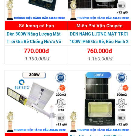
Số lượng có hạn
Miễn Phí Vận Chuyển
Đèn 300W Năng Lượng Mặt
ĐÈN NĂNG LƯỢNG MẶT TRỜI
Trời Giá Rẻ Chống Nước Vỏ
100W IP68 Giá Rẻ, Bảo Hành 2
Nhôm Đúc
Năm
770.000đ
760.000đ
Tự động:
Nhờ chip cảm biến ở trong, đèn có thể tự động
1.190.000đ
1.150.000đ
bật/tắt khi trời tối/sáng giúp quý khách hàng tiết kiệm được
Chi Tiết
Đặt Mua
Chi Tiết
Đặt Mua
năng lượng đèn và không cần phải tự bật/tắt đèn thủ công.
37%
34%
THƯƠNG HIỆU HÀNG ĐẦU ASEAN 2022