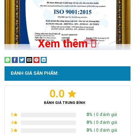
lượng mặt trời 300W còn có các ưu điểm như:
Độ bền:
Sản phẩm có độ bền cao, có thể thể sử dụng liên tục
lên đến 25 năm.
Xem thêm
ĐÁNH GIÁ SẢN PHẨM:
0.0
Chứng nhận ISO 9001:2015
ĐÁNH GIÁ TRUNG BÌNH
0%
| 0 đánh giá
5
0%
| 0 đánh giá
4
0%
| 0 đánh giá
3