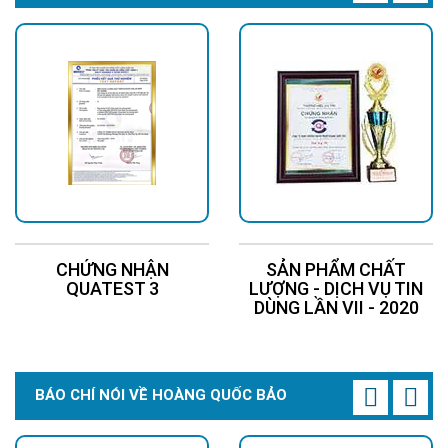
Thông số kỹ thuật của đèn năng lượng mặt
trời 300W
- Đèn năng lượng mặt trời sử dụng chip led siêu sáng.
- Công nghệ chống nước IP65 phù hợp với nhu cầu chiếu sáng
ngoài trời.
- Thời gian chiếu sáng: 8-12 giờ/ngày
CHỨNG NHẬN
SẢN PHẨM CHẤT
- Diện tích chiếu sáng : 300-400 m2
QUATEST 3
LƯỢNG - DỊCH VỤ TIN
- Thời gian nạp pin: 4-8 giờ/ngày
DÙNG LẦN VII - 2020
- Tuổi thọ đèn lên đến 5 - 7 năm
- Tuổi thọ tấm pin NLMT: 10-12 năm
BÁO CHÍ NÓI VỀ HOÀNG QUỐC BẢO
- Dung lượng pin: 48000 mAh
- Hiển thị led sạc pin ngay trên đèn rất tiện lợi.