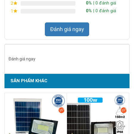
0%
| 0 đánh giá
2
0%
| 0 đánh giá
1
Đánh giá ngay
Thời gian sạc và sử dụng:
Đèn có thể sử dụng liên tục lên
đến 12 giờ / ngày chỉ với 8 tiéng sạc.
Đánh giá ngay
SẢN PHẨM KHÁC
SẢN PHẨM CHẤT LƯỢNG - DỊCH VỤ TIN DÙNG LẦN VII - 2020
35%
33%