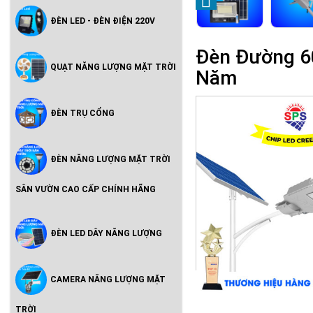
ĐÈN LED - ĐÈN ĐIỆN 220V
Đèn Đường 6
QUẠT NĂNG LƯỢNG MẶT TRỜI
Năm
ĐÈN TRỤ CỔNG
ĐÈN NĂNG LƯỢNG MẶT TRỜI
SÂN VƯỜN CAO CẤP CHÍNH HÃNG
ĐÈN LED DÂY NĂNG LƯỢNG
CAMERA NĂNG LƯỢNG MẶT
TRỜI