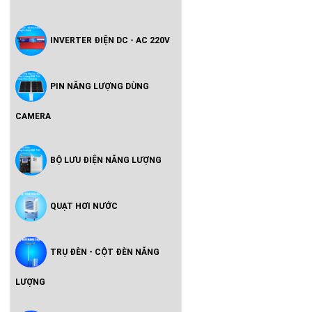
INVERTER ĐIỆN DC - AC 220V
PIN NĂNG LƯỢNG DÙNG
CAMERA
BỘ LƯU ĐIỆN NĂNG LƯỢNG
QUẠT HƠI NƯỚC
TRỤ ĐÈN - CỘT ĐÈN NĂNG
LƯỢNG