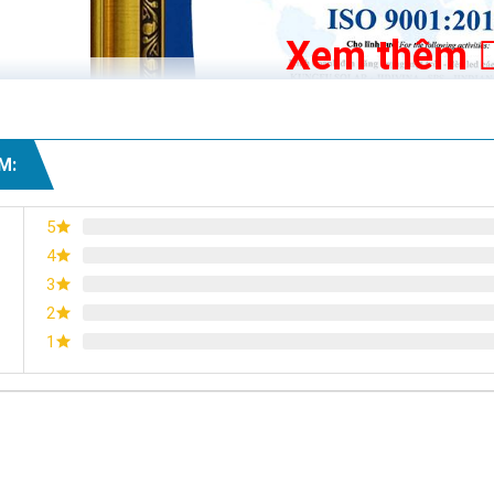
Xem thêm
M:
5
4
3
2
1
Chứng nhận ISO 9001:2015