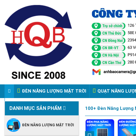
ĐÈN NĂNG LƯỢNG MẶT TRỜI
QUẠT NĂNG LƯỢ
VIDEO ĐÈN PHA ĐIỆN 220V
DANH MỤC SẢN PHẨM
100+ Đèn Năng Lượng M
ĐÈN NĂNG LƯỢNG MẶT TRỜI