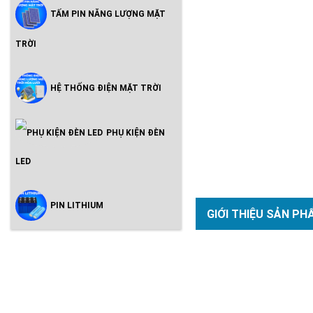
TẤM PIN NĂNG LƯỢNG MẶT
TRỜI
HỆ THỐNG ĐIỆN MẶT TRỜI
PHỤ KIỆN ĐÈN
LED
PIN LITHIUM
GIỚI THIỆU SẢN PH