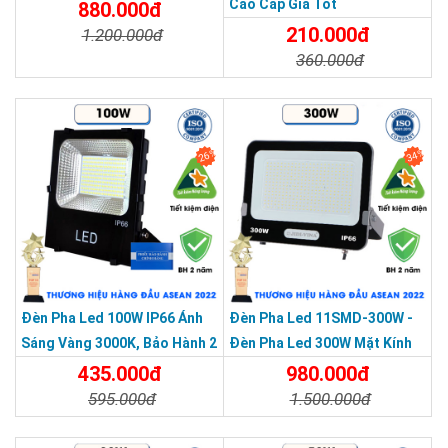
Cao Cấp Giá Tốt
880.000đ
SẢN PHẨM CHẤT LƯỢNG - DỊCH VỤ TIN DÙNG LẦN VII - 2020
210.000đ
1.200.000đ
360.000đ
Chi Tiết
Đặt Mua
Chi Tiết
Đặt Mua
26%
34%
Đèn Pha Led 100W IP66 Ánh
Đèn Pha Led 11SMD-300W -
Sáng Vàng 3000K, Bảo Hành 2
Đèn Pha Led 300W Mặt Kính
Chuẩn IP66 được cấu thành bởi hai chỉ số bảo vệ.
Năm
Cường Lực, Chống Thấm IP66
435.000đ
980.000đ
595.000đ
1.500.000đ
Số 6 đầu tiên: bảo vệ hoàn toàn khỏi bụi.
Số 6 thứ hai: chống tia nước mạnh từ mọi hướng.
Chi Tiết
Đặt Mua
Chi Tiết
Đặt Mua