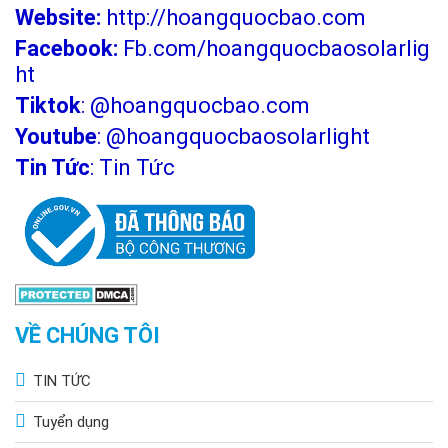
Website:
http://hoangquocbao.com
Facebook:
Fb.com/hoangquocbaosolarlig
ht
Tiktok
:
@hoangquocbao.com
Youtube
:
@hoangquocbaosolarlight
Tin Tức
:
Tin Tức
VỀ CHÚNG TÔI
Trong nhiều nhà xưởng nhỏ, đèn 30W được dùng cho khu
vực phụ như lối đi, kho hoặc khu vực kỹ thuật.
Với không gian lớn hơn, bạn có thể kết hợp cùng các
TIN TỨC
dòng
đèn led nhà xưởng
để đạt độ sáng tiêu chuẩn.
Tuyển dụng
Độ cao lắp đặt lý tưởng trong khu vực này thường từ 4–