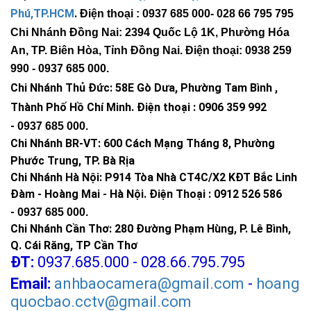
Phú,TP.HCM
.
Điện thoại : 0937 685 000
- 028 66 795 795
Chi Nhánh Đồng Nai: 2394 Quốc Lộ 1K, Phường Hóa
An, TP. Biên Hòa, Tỉnh Đồng Nai. Điện thoại: 0938 259
990 -
0937 685 000
.
Chi Nhánh Thủ Đức:
58E Gò Dưa, Phường Tam Bình ,
Thành Phố Hồ Chí Minh
.
Điện thoại : 0906 359 992
-
0937 685 000
.
Chi Nhánh BR-VT:
600 Cách Mạng Tháng 8, Phường
Phước Trung, TP. Bà Rịa
Chi Nhánh Hà Nội: P914 Tòa Nhà CT4C/X2 KĐT Bắc Linh
Đàm - Hoàng Mai - Hà Nội.
Điện Thoại : 0912 526 586
Đèn 30W có thể chiếu sáng tốt khu vực cổng nhà, đặc
-
0937 685 000.
biệt khi lắp trên trụ cổng hoặc tường rào.
Chi Nhánh Cần Thơ: 280 Đường Phạm Hùng, P. Lê Bình,
Nếu bạn cần thêm ánh sáng trang trí cho khu vực cổng,
Q. Cái Răng, TP Cần Thơ
bạn có thể tham khảo thêm
đèn trụ cổng năng lượng
ĐT:
0937.685.000 - 028.66.795.795
mặt trời
.
Email:
anhbaocamera@gmail.com
-
hoang
Chiếu sáng xưởng nhỏ hoặc khu vực phụ trợ
quocbao.cctv@gmail.com