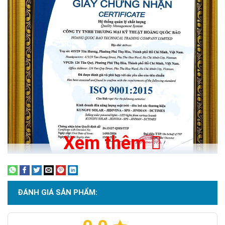
Góc chiếu
120°
Điện áp
100–270VAC
Tuổi thọ
50.000 giờ
Chuẩn chống nước
IP66
Vật liệu
Nhôm hợp kim
Bảo hành
12 tháng
Xem thêm
Vì sao nhiều công trình lựa chọn đèn LED
30W tại Hoàng Quốc Bảo
Chip LED 5054 – Hiệu suất quang thông cao và
ĐÁNH GIÁ SẢN PHẨM:
ổn định