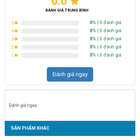
0.0
Chứng nhận ISO 9001:2015
ĐÁNH GIÁ TRUNG BÌNH
0%
| 0 đánh giá
5
0%
| 0 đánh giá
4
0%
| 0 đánh giá
3
0%
| 0 đánh giá
2
0%
| 0 đánh giá
1
Đánh giá ngay
Đánh giá ngay
Dòng chip 5054 được thiết kế với mật độ diode cao nên khả
SẢN PHẨM KHÁC
năng phát quang mạnh hơn so với nhiều dòng chip phổ thông.