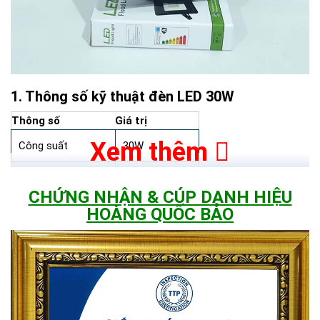
Thông số kỹ thuật đèn LED 30W
Thông số
Giá trị
Xem thêm
Công suất
30W
Quang thông
3.600 lumen
CHỨNG NHẬN & CÚP DANH HIỆU
Hiệu suất
120 lm/W
HOÀNG QUỐC BẢO
Chip LED
5054
Chỉ số hoàn màu
CRI 85
Nhiệt độ màu
6500K