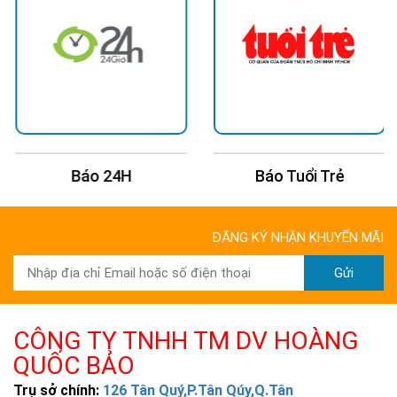
Báo 24H
Báo Tuổi Trẻ
ĐĂNG KÝ NHẬN KHUYẾN MÃI
Gửi
CÔNG TY TNHH TM DV HOÀNG
QUỐC BẢO
Trụ sở chính:
126 Tân Quý,P.Tân Qúy,Q.Tân