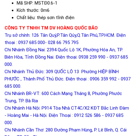
Mã SHP: MSTĐ0.6-1
Kích thước: 0m6
Chất liệu: thép sơn tĩnh điện
CÔNG TY TNHH TM DV HOÀNG QUỐC BẢO
Trụ sở chính:
126 Tân Quý,P.Tân Qúy,Q.Tân Phú,TP.HCM
. Điện
thoại : 0937 685 000- 028 66 795 795
Chi Nhánh Đồng Nai: 2394 Quốc Lộ 1K, Phường Hóa An, TP.
Biên Hòa, Tỉnh Đồng Nai. Điện thoại: 0938 259 990 - 0937 685
000.
Chi Nhánh Thủ Đức: 309 QUỐC LỘ 13 Phường HIỆP BÌNH
PHƯỚC , Thành Phố Thủ Đức. Điện thoại : 0906 359 992 - 0937
685 000.
Chi Nhánh BR-VT: 600 Cách Mạng Tháng 8, Phường Phước
Trung, TP. Bà Rịa
Chi Nhánh Hà Nội: P914 Tòa Nhà CT4C/X2 KĐT Bắc Linh Đàm
- Hoàng Mai - Hà Nội. Điện Thoại : 0912 526 586 - 0937 685
000.
Chi Nhánh Cần Thơ: 280 Đường Phạm Hùng, P. Lê Bình, Q. Cái