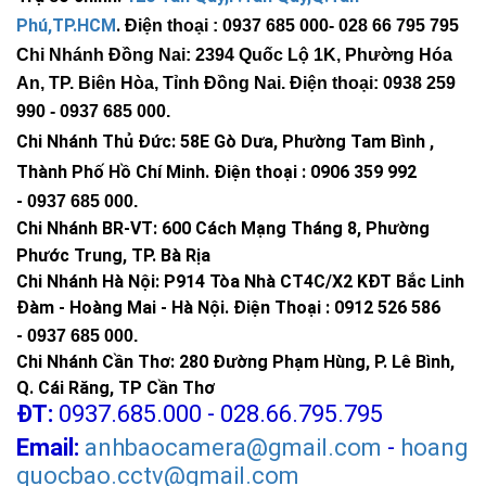
Phú,TP.HCM
.
Điện thoại : 0937 685 000
- 028 66 795 795
Chi Nhánh Đồng Nai: 2394 Quốc Lộ 1K, Phường Hóa
An, TP. Biên Hòa, Tỉnh Đồng Nai. Điện thoại: 0938 259
990 -
0937 685 000
.
Chi Nhánh Thủ Đức:
58E Gò Dưa, Phường Tam Bình ,
Thành Phố Hồ Chí Minh
.
Điện thoại : 0906 359 992
-
0937 685 000
.
Chi Nhánh BR-VT:
600 Cách Mạng Tháng 8, Phường
Phước Trung, TP. Bà Rịa
Chi Nhánh Hà Nội: P914 Tòa Nhà CT4C/X2 KĐT Bắc Linh
Đàm - Hoàng Mai - Hà Nội.
Điện Thoại : 0912 526 586
-
0937 685 000.
Chi Nhánh Cần Thơ: 280 Đường Phạm Hùng, P. Lê Bình,
Q. Cái Răng, TP Cần Thơ
ĐT:
0937.685.000 - 028.66.795.795
Email:
anhbaocamera@gmail.com
-
hoang
quocbao.cctv@gmail.com