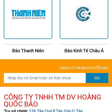
Báo Kinh Tế Châu Á
Báo 24H
ĐĂNG KÝ NHẬN KHUYẾN MÃI
Gửi
CÔNG TY TNHH TM DV HOÀNG
QUỐC BẢO
Trụ sở chính:
126 Tân Quý,P.Tân Qúy,Q.Tân