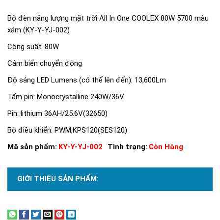
Bộ đèn năng lượng mặt trời All In One COOLEX 80W 5700 màu
xám (KY-Y-YJ-002)
Công suất: 80W
Cảm biến chuyển động
Độ sáng LED Lumens (có thể lên đến): 13,600Lm
Tấm pin: Monocrystalline 240W/36V
Pin: lithium 36AH/25.6V(32650)
Bộ điều khiển: PWM,KPS120(SES120)
Mã sản phẩm:
KY-Y-YJ-002
Tình trạng:
Còn Hàng
GIỚI THIỆU SẢN PHẨM:
Xem thêm