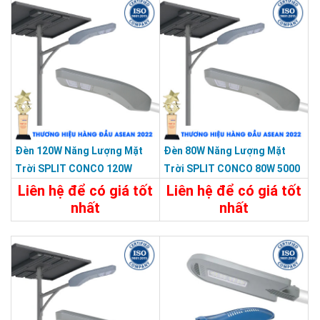
Đèn 120W Năng Lượng Mặt
Đèn 80W Năng Lượng Mặt
Trời SPLIT CONCO 120W
Trời SPLIT CONCO 80W 5000
5000 Màu Xám KY-F-HX-003
Màu Xám KY-F-HX-001
Liên hệ để có giá tốt
Liên hệ để có giá tốt
nhất
nhất
Chi Tiết
Liên Hệ
Chi Tiết
Liên Hệ