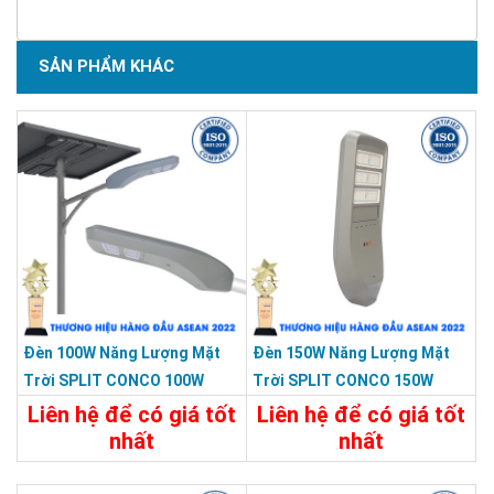
SẢN PHẨM KHÁC
Đèn 100W Năng Lượng Mặt
Đèn 150W Năng Lượng Mặt
Trời SPLIT CONCO 100W
Trời SPLIT CONCO 150W
5000 Màu Xám KY-F-HX-002
5000 Màu Xám KY-F-HX-004
Liên hệ để có giá tốt
Liên hệ để có giá tốt
nhất
nhất
Chi Tiết
Liên Hệ
Chi Tiết
Liên Hệ