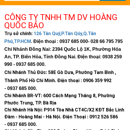
CÔNG TY TNHH TM DV HOÀNG
QUỐC BẢO
Trụ sở chính:
126 Tân Quý,P.Tân Qúy,Q.Tân
Phú,TP.HCM
.
Điện thoại : 0937 685 000
- 028 66 795 795
Chi Nhánh Đồng Nai: 2394 Quốc Lộ 1K, Phường Hóa
An, TP. Biên Hòa, Tỉnh Đồng Nai. Điện thoại: 0938 259
990 -
0937 685 000
.
Chi Nhánh Thủ Đức:
58E Gò Dưa, Phường Tam Bình ,
Thành Phố Hồ Chí Minh
.
Điện thoại : 0906 359 992
-
0937 685 000
.
Chi Nhánh BR-VT:
600 Cách Mạng Tháng 8, Phường
Phước Trung, TP. Bà Rịa
Chi Nhánh Hà Nội: P914 Tòa Nhà CT4C/X2 KĐT Bắc Linh
Đàm - Hoàng Mai - Hà Nội.
Điện Thoại : 0912 526 586
-
0937 685 000.