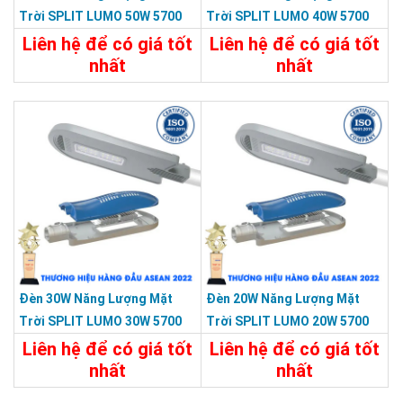
Trời SPLIT LUMO 50W 5700
Trời SPLIT LUMO 40W 5700
Màu Xám KY-FXC-002-C1
Màu Xám KY-FXC-001
Liên hệ để có giá tốt
Liên hệ để có giá tốt
nhất
nhất
Chi Tiết
Liên Hệ
Chi Tiết
Liên Hệ
Đèn 30W Năng Lượng Mặt
Đèn 20W Năng Lượng Mặt
Trời SPLIT LUMO 30W 5700
Trời SPLIT LUMO 20W 5700
Màu Xám KY-FXC-001-C2
Màu Xám KY-FXC-001-C1
Liên hệ để có giá tốt
Liên hệ để có giá tốt
nhất
nhất
Chi Tiết
Liên Hệ
Chi Tiết
Liên Hệ