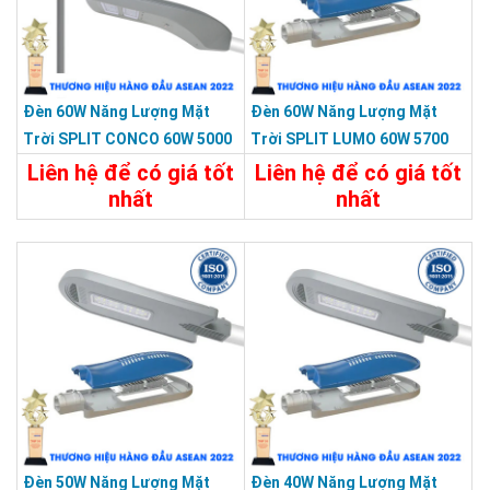
Đèn 60W Năng Lượng Mặt
Đèn 60W Năng Lượng Mặt
Trời SPLIT CONCO 60W 5000
Trời SPLIT LUMO 60W 5700
Màu Xám KY-F-HX-001-C1
Màu Xám KY-FXC-002
Liên hệ để có giá tốt
Liên hệ để có giá tốt
nhất
nhất
Chi Tiết
Liên Hệ
Chi Tiết
Liên Hệ
Đèn 50W Năng Lượng Mặt
Đèn 40W Năng Lượng Mặt