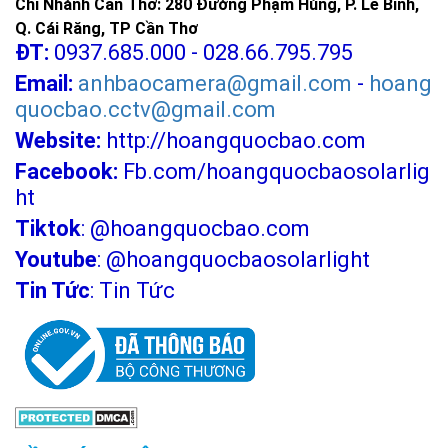
Chi Nhánh Cần Thơ: 280 Đường Phạm Hùng, P. Lê Bình,
Q. Cái Răng, TP Cần Thơ
ĐT:
0937.685.000 - 028.66.795.795
Email:
anhbaocamera@gmail.com
-
hoang
quocbao.cctv@gmail.com
Website:
http://hoangquocbao.com
Facebook:
Fb.com/hoangquocbaosolarlig
ht
Tiktok
:
@hoangquocbao.com
Youtube
:
@hoangquocbaosolarlight
Tin Tức
:
Tin Tức