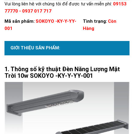
Vui lòng liên hệ với chúng tôi để được tư vấn miễn phí:
09153
77770 - 0937 017 717
Mã sản phẩm:
SOKOYO -KY-Y-YY-
Tình trạng:
Còn
001
Hàng
GIỚI THIỆU SẢN PHẨM:
Thông số kỹ thuật Đèn Năng Lượng Mặt
Trời 10w SOKOYO -KY-Y-YY-001