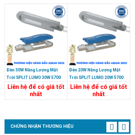
Chi Tiết
Liên Hệ
Chi Tiết
Liên Hệ
Đèn 30W Năng Lượng Mặt
Đèn 20W Năng Lượng Mặt
Trời SPLIT LUMO 30W 5700
Trời SPLIT LUMO 20W 5700
Màu Xám KY-FXC-001-C2
Màu Xám KY-FXC-001-C1
Liên hệ để có giá tốt
Liên hệ để có giá tốt
nhất
nhất
Chi Tiết
Liên Hệ
Chi Tiết
Liên Hệ
CHỨNG NHẬN THƯƠNG HIỆU