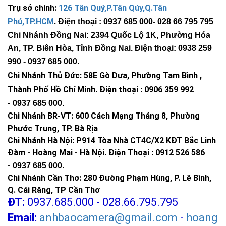
Trụ sở chính:
126 Tân Quý,P.Tân Qúy,Q.Tân
Phú,TP.HCM
.
Điện thoại : 0937 685 000
- 028 66 795 795
Chi Nhánh Đồng Nai: 2394 Quốc Lộ 1K, Phường Hóa
An, TP. Biên Hòa, Tỉnh Đồng Nai. Điện thoại: 0938 259
990 -
0937 685 000
.
Chi Nhánh Thủ Đức:
58E Gò Dưa, Phường Tam Bình ,
Thành Phố Hồ Chí Minh
.
Điện thoại : 0906 359 992
-
0937 685 000
.
Chi Nhánh BR-VT:
600 Cách Mạng Tháng 8, Phường
Phước Trung, TP. Bà Rịa
Chi Nhánh Hà Nội: P914 Tòa Nhà CT4C/X2 KĐT Bắc Linh
Đàm - Hoàng Mai - Hà Nội.
Điện Thoại : 0912 526 586
-
0937 685 000.
Chi Nhánh Cần Thơ: 280 Đường Phạm Hùng, P. Lê Bình,
Q. Cái Răng, TP Cần Thơ
ĐT:
0937.685.000 - 028.66.795.795
Email:
anhbaocamera@gmail.com
-
hoang