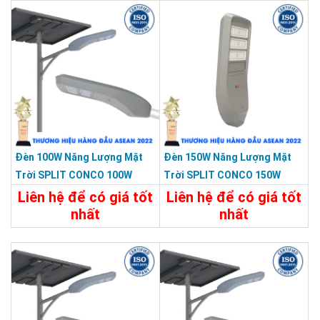
Đèn 100W Năng Lượng Mặt
Đèn 150W Năng Lượng Mặt
Trời SPLIT CONCO 100W
Trời SPLIT CONCO 150W
5000 Màu Xám KY-F-HX-002
5000 Màu Xám KY-F-HX-004
Liên hệ để có giá tốt
Liên hệ để có giá tốt
nhất
nhất
Chi Tiết
Liên Hệ
Chi Tiết
Liên Hệ