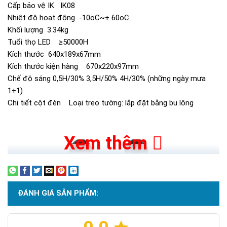
Cấp bảo vệ IK IK08
Nhiệt độ hoạt động -10oC~+ 60oC
Khối lượng 3.34kg
Tuổi thọ LED ≥50000H
Kích thước 640x189x67mm
Kích thước kiện hàng 670x220x97mm
Chế độ sáng 0,5H/30% 3,5H/50% 4H/30% (những ngày mưa
1+1)
Chi tiết cột đèn Loại treo tường: lắp đặt bằng bu lông
Xem thêm
ĐÁNH GIÁ SẢN PHẨM: