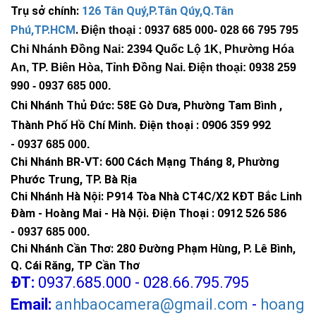
Trụ sở chính:
126 Tân Quý,P.Tân Qúy,Q.Tân
Phú,TP.HCM
.
Điện thoại : 0937 685 000
- 028 66 795 795
Chi Nhánh Đồng Nai: 2394 Quốc Lộ 1K, Phường Hóa
An, TP. Biên Hòa, Tỉnh Đồng Nai. Điện thoại: 0938 259
990 -
0937 685 000
.
Chi Nhánh Thủ Đức:
58E Gò Dưa, Phường Tam Bình ,
Thành Phố Hồ Chí Minh
.
Điện thoại : 0906 359 992
-
0937 685 000
.
Chi Nhánh BR-VT:
600 Cách Mạng Tháng 8, Phường
Phước Trung, TP. Bà Rịa
Chi Nhánh Hà Nội: P914 Tòa Nhà CT4C/X2 KĐT Bắc Linh
Đàm - Hoàng Mai - Hà Nội.
Điện Thoại : 0912 526 586
-
0937 685 000.
Chi Nhánh Cần Thơ: 280 Đường Phạm Hùng, P. Lê Bình,
Q. Cái Răng, TP Cần Thơ
ĐT:
0937.685.000 - 028.66.795.795
Email:
anhbaocamera@gmail.com
-
hoang