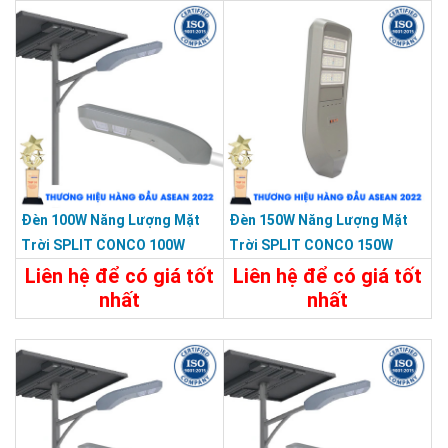
Đèn 100W Năng Lượng Mặt
Đèn 150W Năng Lượng Mặt
Trời SPLIT CONCO 100W
Trời SPLIT CONCO 150W
5000 Màu Xám KY-F-HX-002
5000 Màu Xám KY-F-HX-004
Liên hệ để có giá tốt
Liên hệ để có giá tốt
nhất
nhất
Chi Tiết
Liên Hệ
Chi Tiết
Liên Hệ
CÔNG TY TNHH TM DV HOÀNG QUỐC BẢO