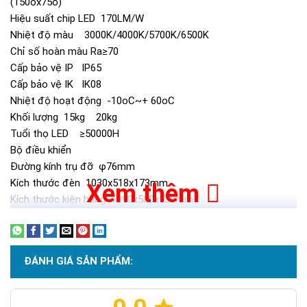
(150ox75o)
Hiệu suất chip LED 170LM/W
Nhiệt độ màu 3000K/4000K/5700K/6500K
Chỉ số hoàn màu Ra≥70
Cấp bảo vệ IP IP65
Cấp bảo vệ IK IK08
Nhiệt độ hoạt động -10oC~+ 60oC
Khối lượng 15kg 20kg
Tuổi thọ LED ≥50000H
Bộ điều khiển
Đường kính trụ đỡ φ76mm
Kích thước đèn 1030x518x173mm
Xem thêm
Kích thước kiện hàng 1090x580x150mm
Chiều cao lắp đặt 6m / 7m / 8m
ĐÁNH GIÁ SẢN PHẨM: