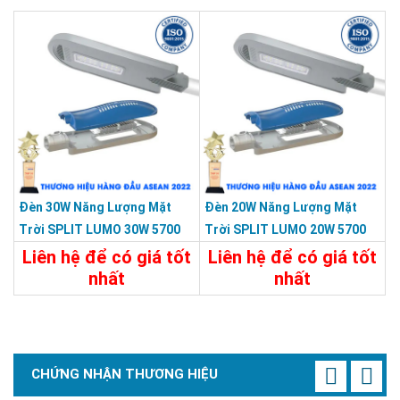
Chi Tiết
Liên Hệ
Chi Tiết
Liên Hệ
Đèn 30W Năng Lượng Mặt
Đèn 20W Năng Lượng Mặt
Trời SPLIT LUMO 30W 5700
Trời SPLIT LUMO 20W 5700
Màu Xám KY-FXC-001-C2
Màu Xám KY-FXC-001-C1
Liên hệ để có giá tốt
Liên hệ để có giá tốt
nhất
nhất
Chi Tiết
Liên Hệ
Chi Tiết
Liên Hệ
CHỨNG NHẬN THƯƠNG HIỆU