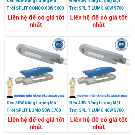
Đèn 60W Năng Lượng Mặt
Đèn 60W Năng Lượng Mặt
Cần Tìm Đại Lý Phân Phối Trên Toàn Quốc.
Trời SPLIT CONCO 60W 5000
Trời SPLIT LUMO 60W 5700
Màu Xám KY-F-HX-001-C1
Màu Xám KY-FXC-002
Giao hàng các tỉnh theo hình thức :Giao hàng - kiểm tra hàng
Liên hệ để có giá tốt
Liên hệ để có giá tốt
- thanh toán
.
nhất
nhất
Chi Tiết
Liên Hệ
Chi Tiết
Liên Hệ
Đèn 50W Năng Lượng Mặt
Đèn 40W Năng Lượng Mặt
Trời SPLIT LUMO 50W 5700
Trời SPLIT LUMO 40W 5700
Màu Xám KY-FXC-002-C1
Màu Xám KY-FXC-001
Liên hệ để có giá tốt
Liên hệ để có giá tốt
nhất
nhất