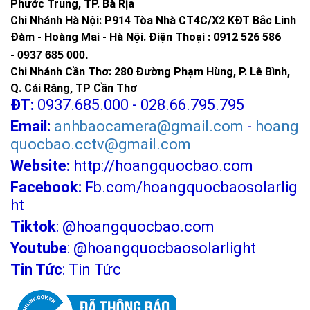
Phước Trung, TP. Bà Rịa
Chi Nhánh Hà Nội: P914 Tòa Nhà CT4C/X2 KĐT Bắc Linh
Đàm - Hoàng Mai - Hà Nội.
Điện Thoại : 0912 526 586
-
0937 685 000.
Chi Nhánh Cần Thơ: 280 Đường Phạm Hùng, P. Lê Bình,
Q. Cái Răng, TP Cần Thơ
ĐT:
0937.685.000 - 028.66.795.795
Email:
anhbaocamera@gmail.com
-
hoang
quocbao.cctv@gmail.com
Website:
http://hoangquocbao.com
Facebook:
Fb.com/hoangquocbaosolarlig
ht
Tiktok
:
@hoangquocbao.com
Mua đèn năng lượng mặt trời JD-8840L ở
Youtube
:
@hoangquocbaosolarlight
đâu
Tin Tức
:
Tin Tức
Để mua đèn JD-8840L chính hãng, giá tốt quý khách hàng vui
lòng liên hệ:
hoặc đến những địa
09153 77770 - 028.66.795.795
điểm sau: