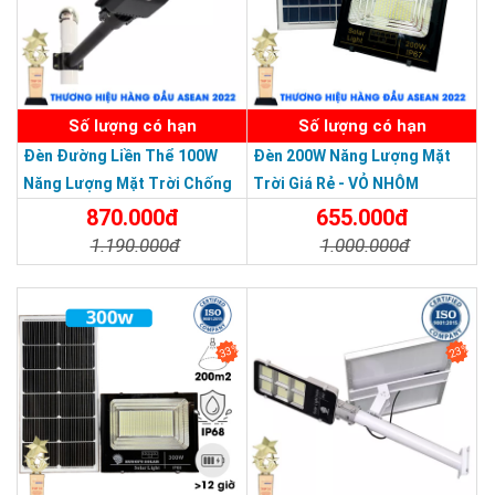
Hướng dẫn lắp đặt đèn năng lượng mặt trời
JD-8400L
SẢN PHẨM DỊCH VỤ CHẤT LƯỢNG ASEAN 2019
Việc lắp đặt đèn năng lượng mặt trời JD-8400L rất đơn giản,
quý khách hàng có thể làm theo các bước sau đây:
Số lượng có hạn
Số lượng có hạn
Đèn Đường Liền Thể 100W
Đèn 200W Năng Lượng Mặt
Năng Lượng Mặt Trời Chống
Trời Giá Rẻ - VỎ NHÔM
Nước Giá Rẻ
870.000đ
655.000đ
1.190.000đ
1.000.000đ
Chi Tiết
Đặt Mua
Chi Tiết
Đặt Mua
33%
23%
Cách test đèn năng lượng mặt trời JD-8840L
Để tránh trường hợp mua phải hàng giả, hàng nhái, hàng kém