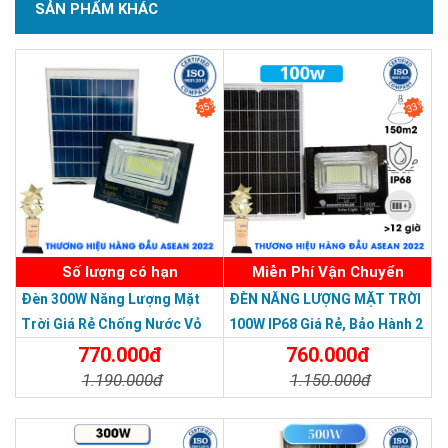
SẢN PHẨM KHÁC
ngày
Thông số kỹ thuật đèn năng lượng mặt trời
SẢN PHẨM CHẤT LƯỢNG - DỊCH VỤ TIN DÙNG LẦN VII - 2020
JD-8840L
35%
33%
Số lượng có hạn
Miễn Phí Vận Chuyển
Đèn 300W Năng Lượng Mặt
ĐÈN NĂNG LƯỢNG MẶT TRỜI
Trời Giá Rẻ Chống Nước Vỏ
100W IP68 Giá Rẻ, Bảo Hành 2
Nhôm Đúc
Năm
770.000đ
760.000đ
• Công suất đèn: 40W
1.190.000đ
1.150.000đ
• Bảng điều khiển năng lượng mặt trời: Polycrystal 6V35W
• Nhiệt độ làm việc: -20C ~ 65C
Chi Tiết
Đặt Mua
Chi Tiết
Đặt Mua
• Số lượng bóng LED: 110 Chíp led SMD 5730 công suất cao