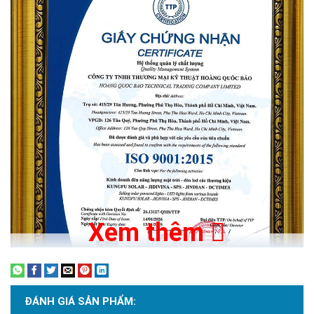
Những cải tiến của đèn năng lượng mặt trời
JD-8840L thế hệ mới
Xem thêm
ĐÁNH GIÁ SẢN PHẨM: