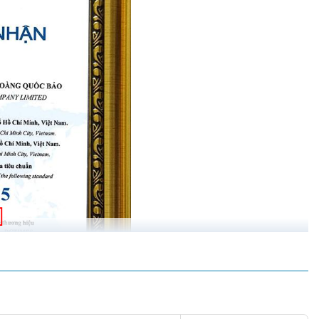
 tiền điện hàng tháng, giúp các khách hàng tiết kiệm chi phí sản
ên góp phần giảm lượng khí thải ra môi trường, giúp môi trường
 có thể điều khiển bật/tắt đèn ở khoảng cách hơn 10m tiện lợi,