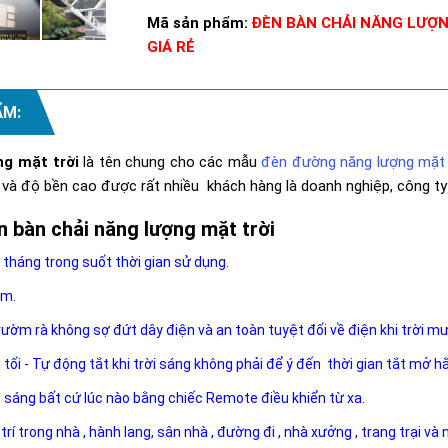
Mã sản phẩm:
ĐÈN BÀN CHẢI NĂNG LƯỢN
GIÁ RẺ
ẨM:
ng mặt trời
là tên chung cho các mẫu
đèn đường năng lượng mặt 
g và độ bền cao được rất nhiều khách hàng là doanh nghiệp, công ty
 bàn chải năng lượng mặt trời
 tháng trong suốt thời gian sử dụng.
ăm.
rườm rà không sợ đứt dây điện và an toàn tuyệt đối về điện khi trời m
i tối - Tự động tắt khi trời sáng không phải để ý đến thời gian tắt mở h
ộ sáng bất cứ lúc nào bằng chiếc Remote điều khiển từ xa.
 trí trong nhà , hành lang, sân nhà , đường đi , nhà xưởng , trang trại và