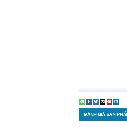
Đèn bàn chải năng lượng 
xuất. Hơn nữa nguồn điệ
trong sạch hơn.
Đèn bàn chải năn
Điều khiển từ xa:
Với ch
chỉ cần đứng 1 chỗ có thẻ 
ĐÁNH GIÁ SẢN PHẨ