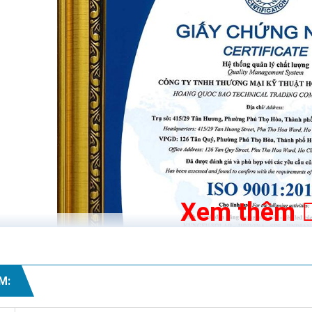
mặt trời sử dụng điện năng lượng mặt trời nên hoàn toàn tiết kiệm
n năng lượng mặt trời là nguồn điện thiên nhiên, sử dụng vô tận n
Xem thêm
g lượng mặt trời còn có những ưu điểm vượt trội như:
iếc remote được trang bị kèm theo khi mua đèn thì quý khách hàng
điều khiển nhiều đèn, tiết kiệm thời gian đi lại
M: