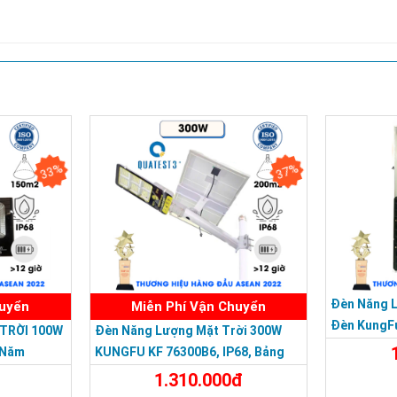
33%
37%
SẢN PHẨM CHẤT LƯỢNG - DỊCH VỤ TIN DÙNG
Đèn Năng 
huyển
Miễn Phí Vận Chuyển
Đèn KungF
TRỜI 100W
Đèn Năng Lượng Mặt Trời 300W
Trời 500W,
 Năm
KUNGFU KF 76300B6, IP68, Bảng
Giá 2026
1.310.000đ