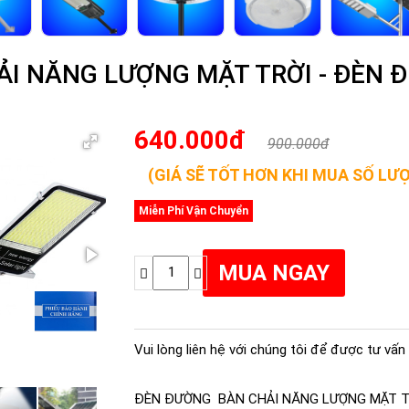
I NĂNG LƯỢNG MẶT TRỜI - ĐÈN ĐƯ
640.000đ
900.000đ
(GIÁ SẼ TỐT HƠN KHI MUA SỐ LƯ
Miễn Phí Vận Chuyển
Vui lòng liên hệ với chúng tôi để được tư vấn 
ĐÈN ĐƯỜNG BÀN CHẢI NĂNG LƯỢNG MẶT TRỜ