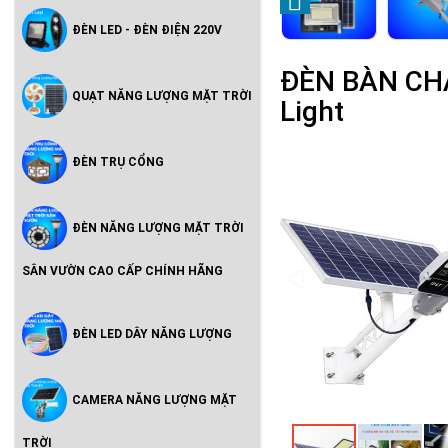
ĐÈN LED - ĐÈN ĐIỆN 220V
ĐÈN BÀN CHẢ
QUẠT NĂNG LƯỢNG MẶT TRỜI
Light
ĐÈN TRỤ CỔNG
ĐÈN NĂNG LƯỢNG MẶT TRỜI
SÂN VƯỜN CAO CẤP CHÍNH HÃNG
ĐÈN LED DÂY NĂNG LƯỢNG
CAMERA NĂNG LƯỢNG MẶT
TRỜI