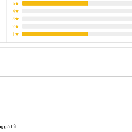
5
4
3
2
1
Chứng nhận ISO 9001:2015
g giá tốt.