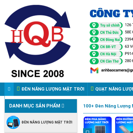
ĐÈN NĂNG LƯỢNG MẶT TRỜI
QUẠT NĂNG LƯỢ
VIDEO ĐÈN PHA ĐIỆN 220V
DANH MỤC SẢN PHẨM
100+ Đèn Năng Lượng M
ĐÈN NĂNG LƯỢNG MẶT TRỜI