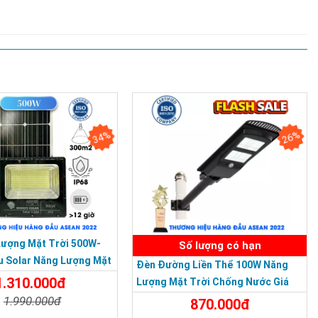
34%
26%
 LẦN VII - 2020
Lượng Mặt Trời 500W-
Số lượng có hạn
u Solar Năng Lượng Mặt
Đèn Đường Liền Thể 100W Năng
IP 67 Loại Lớn
1.310.000đ
Lượng Mặt Trời Chống Nước Giá
Rẻ
1.990.000đ
870.000đ