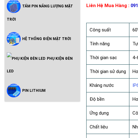
Liên Hệ Mua Hàng :
091
TẤM PIN NĂNG LƯỢNG MẶT
TRỜI
Công suất
60
HỆ THỐNG ĐIỆN MẶT TRỜI
Tính năng
Tự
Thời gian sạc
4-
PHỤ KIỆN ĐÈN
Thời gian sử dụng
Hơ
LED
Kháng nước
IP
PIN LITHIUM
Độ bền
Hơ
Ứng dụng
Cô
Chất liệu
Nh