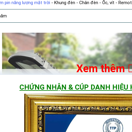
m pin năng lượng mặt trời
- Khung đèn - Chân đèn - Ốc, vít - Remot
năm
Xem thêm
CHỨNG NHẬN & CÚP DANH HIỆU