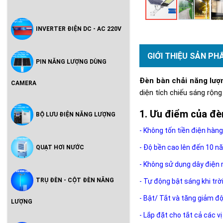
INVERTER ĐIỆN DC - AC 220V
GIỚI THIỆU SẢN PH
PIN NĂNG LƯỢNG DÙNG
Đèn bàn chải năng lượ
CAMERA
diện tích chiếu sáng rộn
Ưu điểm của đèn
BỘ LƯU ĐIỆN NĂNG LƯỢNG
- Không tốn tiền điện hàng
- Độ bền cao lên đến 10 n
QUẠT HƠI NƯỚC
- Không sử dụng dây điện 
TRỤ ĐÈN - CỘT ĐÈN NĂNG
- Tự động bật sáng khi trờ
- Bật/ Tắt và tăng giảm đ
LƯỢNG
- Lắp đặt cho tắt cả các vị