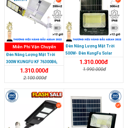
THƯƠNG HIỆU HÀNG ĐẦU ASEAN 2022
Đèn Năng Lượng Mặt Trời
Miễn Phí Vận Chuyển
500W- Đèn KungFu Solar
Đèn Năng Lượng Mặt Trời
Năng Lượng Mặt Trời 500W,IP
1.310.000đ
300W KUNGFU KF 76300B6,
67 Loại Lớn
1.990.000đ
IP68, Bảng Giá 2026
1.310.000đ
2.100.000đ
Chi Tiết
Đặt Mua
Chi Tiết
Đặt Mua
26%
34%