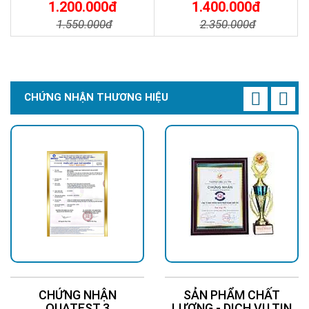
ĐƯỜNG NĂNG LƯỢNG MẶT
TRỜI - Solar Light 300W
1.200.000đ
1.400.000đ
suất hoạt động lâu dài.
TRỜI 100W GIÁ RẺ - Solar
1.550.000đ
2.350.000đ
Light 100W
Chi Tiết
Đặt Mua
Chi Tiết
Đặt Mua
CHỨNG NHẬN THƯƠNG HIỆU
CHỨNG NHẬN
SẢN PHẨM CHẤT
QUATEST 3
LƯỢNG - DỊCH VỤ TIN