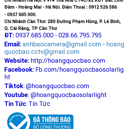
Chi Nhánh Hà Nội: P914 Tòa Nhà CT4C/X2 KĐT Bắc Linh
Đàm - Hoàng Mai - Hà Nội.
Điện Thoại : 0912 526 586
-
0937 685 000.
Chi Nhánh Cần Thơ: 280 Đường Phạm Hùng, P. Lê Bình,
Q. Cái Răng, TP Cần Thơ
ĐT:
0937.685.000 - 028.66.795.795
Email:
anhbaocamera@gmail.com
-
hoang
quocbao.cctv@gmail.com
Website:
http://hoangquocbao.com
Facebook:
Fb.com/hoangquocbaosolarlig
ht
Tiktok
:
@hoangquocbao.com
Youtube
:
@hoangquocbaosolarlight
Tin Tức
:
Tin Tức