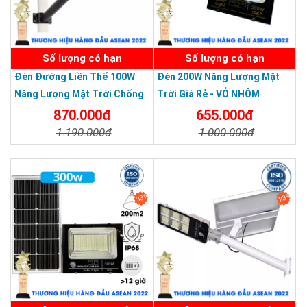
SẢN PHẨM DỊCH VỤ CHẤT LƯỢNG ASEAN 2019
Số lượng có hạn
Số lượng có hạn
Đèn Đường Liền Thể 100W
Đèn 200W Năng Lượng Mặt
Năng Lượng Mặt Trời Chống
Trời Giá Rẻ - VỎ NHÔM
Nước Giá Rẻ
870.000đ
655.000đ
1.190.000đ
1.000.000đ
Chi Tiết
Đặt Mua
Chi Tiết
Đặt Mua
33%
23%
>>> Xem thêm:
Đèn năng lượng mặt trời 300w
chính hãng, giá tốt