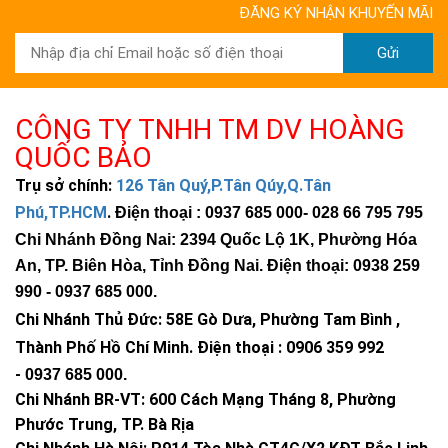
ĐĂNG KÝ NHẬN KHUYẾN MÃI
Gửi
CÔNG TY TNHH TM DV HOÀNG
QUỐC BẢO
Trụ sở chính:
126 Tân Quý,P.Tân Qúy,Q.Tân
Phú,TP.HCM
.
Điện thoại : 0937 685 000
- 028 66 795 795
Chi Nhánh Đồng Nai: 2394 Quốc Lộ 1K, Phường Hóa
An, TP. Biên Hòa, Tỉnh Đồng Nai. Điện thoại: 0938 259
990 -
0937 685 000
.
Chi Nhánh Thủ Đức:
58E Gò Dưa, Phường Tam Bình ,
Thành Phố Hồ Chí Minh
.
Điện thoại : 0906 359 992
-
0937 685 000
.
Chi Nhánh BR-VT:
600 Cách Mạng Tháng 8, Phường
Phước Trung, TP. Bà Rịa