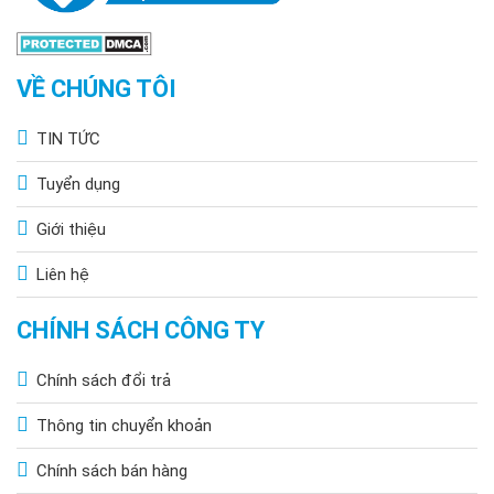
VỀ CHÚNG TÔI
TIN TỨC
Tuyển dụng
Giới thiệu
Liên hệ
CHÍNH SÁCH CÔNG TY
>>> Xem thêm:
Đèn năng lượng mặt trời 500w
,
tấm pin lớn
Chính sách đổi trả
Thông tin chuyển khoản
Địa chỉ mua đèn năng lượng mặt trời 300W
KF P300W chính hãng
Chính sách bán hàng