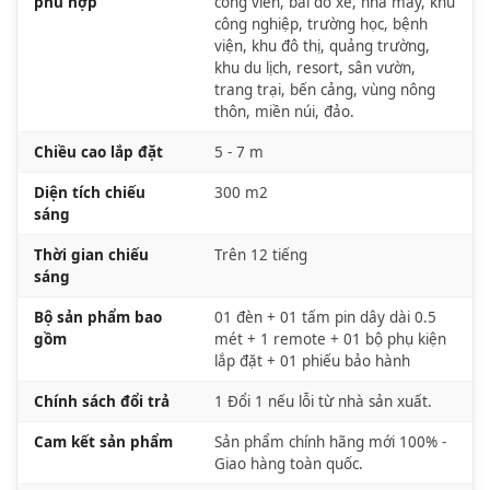
phù hợp
công viên, bãi đỗ xe, nhà máy, khu
công nghiệp, trường học, bệnh
viện, khu đô thị, quảng trường,
khu du lịch, resort, sân vườn,
trang trại, bến cảng, vùng nông
thôn, miền núi, đảo.
Chiều cao lắp đặt
5 - 7 m
Diện tích chiếu
300 m2
sáng
Thời gian chiếu
Trên 12 tiếng
sáng
Bộ sản phẩm bao
01 đèn + 01 tấm pin dây dài 0.5
gồm
mét + 1 remote + 01 bộ phụ kiện
lắp đặt + 01 phiếu bảo hành
Chính sách đổi trả
1 Đổi 1 nếu lỗi từ nhà sản xuất.
Cam kết sản phẩm
Sản phẩm chính hãng mới 100% -
Giao hàng toàn quốc.