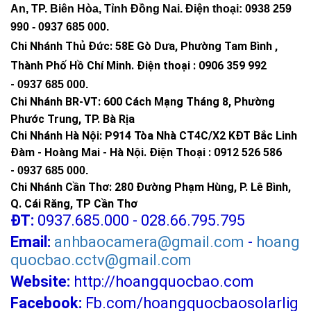
An, TP. Biên Hòa, Tỉnh Đồng Nai. Điện thoại: 0938 259
990 -
0937 685 000
.
Chi Nhánh Thủ Đức:
58E Gò Dưa, Phường Tam Bình ,
Thành Phố Hồ Chí Minh
.
Điện thoại : 0906 359 992
-
0937 685 000
.
Chi Nhánh BR-VT:
600 Cách Mạng Tháng 8, Phường
Phước Trung, TP. Bà Rịa
Chi Nhánh Hà Nội: P914 Tòa Nhà CT4C/X2 KĐT Bắc Linh
Đàm - Hoàng Mai - Hà Nội.
Điện Thoại : 0912 526 586
-
0937 685 000.
Chi Nhánh Cần Thơ: 280 Đường Phạm Hùng, P. Lê Bình,
Q. Cái Răng, TP Cần Thơ
ĐT:
0937.685.000 - 028.66.795.795
Email:
anhbaocamera@gmail.com
-
hoang
quocbao.cctv@gmail.com
Website:
http://hoangquocbao.com
Facebook:
Fb.com/hoangquocbaosolarlig