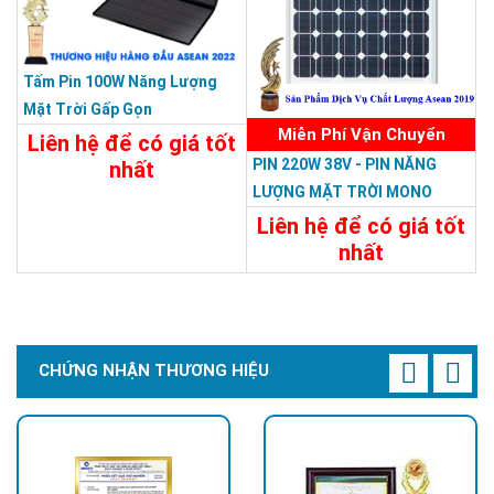
Tấm Pin 100W Năng Lượng
Mặt Trời Gấp Gọn
Miễn Phí Vận Chuyển
Liên hệ để có giá tốt
PIN 220W 38V - PIN NĂNG
nhất
LƯỢNG MẶT TRỜI MONO
Chi Tiết
Liên Hệ
220W-38V
Liên hệ để có giá tốt
nhất
Chi Tiết
Liên Hệ
CHỨNG NHẬN THƯƠNG HIỆU