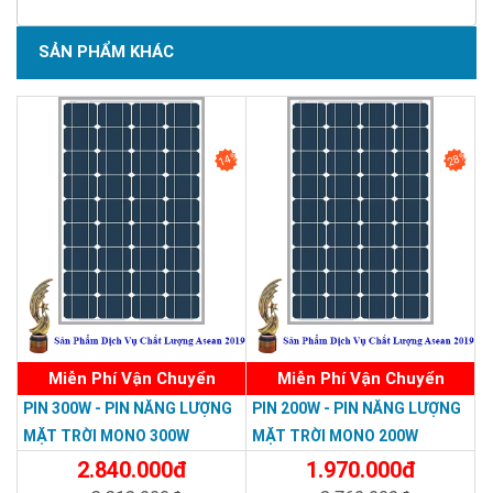
SẢN PHẨM KHÁC
14%
28%
Miễn Phí Vận Chuyển
Miễn Phí Vận Chuyển
PIN 300W - PIN NĂNG LƯỢNG
PIN 200W - PIN NĂNG LƯỢNG
MẶT TRỜI MONO 300W
MẶT TRỜI MONO 200W
2.840.000đ
1.970.000đ