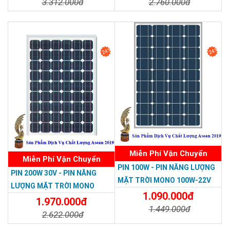
3.312.000đ
2.760.000đ
Chi Tiết
Đặt Mua
Chi Tiết
Đặt Mua
24%
24%
Miễn Phí Vận Chuyển
Miễn Phí Vận Chuyển
PIN 100W - PIN NĂNG LƯỢNG
PIN 200W 30V - PIN NĂNG
MẶT TRỜI MONO 100W-22V
LƯỢNG MẶT TRỜI MONO
1.090.000đ
200W-30V
1.970.000đ
1.449.000đ
2.622.000đ
Chi Tiết
Đặt Mua