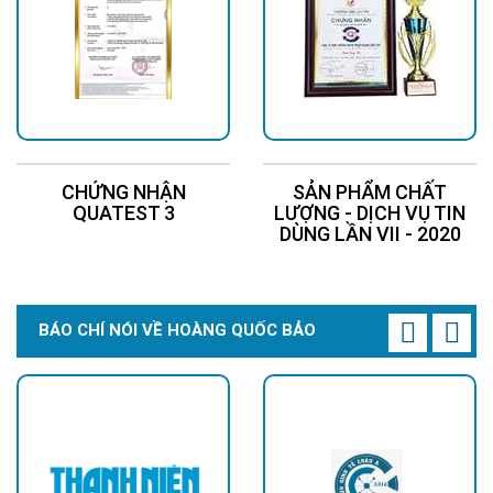
CHỨNG NHẬN
SẢN PHẨM CHẤT
QUATEST 3
LƯỢNG - DỊCH VỤ TIN
DÙNG LẦN VII - 2020
BÁO CHÍ NÓI VỀ HOÀNG QUỐC BẢO