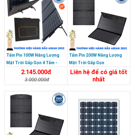
28%
Tấm Pin 100W Năng Lượng
Tấm Pin 200W Năng Lượng
Mặt Trời Gấp Gọn 4 Tấm -
Mặt Trời Gấp Gọn
Xách Tay Du Lịch Dã Ngoại
2.145.000đ
Liên hệ để có giá tốt
nhất
3.000.000đ
Chi Tiết
Liên Hệ
Chi Tiết
Đặt Mua