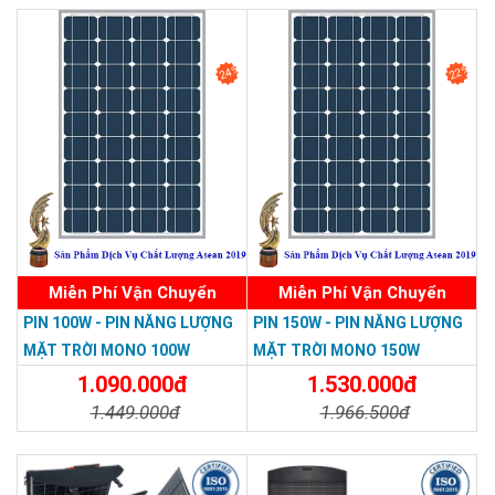
Chi Tiết
Đặt Mua
24%
22%
Miễn Phí Vận Chuyển
Miễn Phí Vận Chuyển
PIN 100W - PIN NĂNG LƯỢNG
PIN 150W - PIN NĂNG LƯỢNG
MẶT TRỜI MONO 100W
MẶT TRỜI MONO 150W
1.090.000đ
1.530.000đ
1.449.000đ
1.966.500đ
Chi Tiết
Đặt Mua
Chi Tiết
Đặt Mua