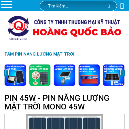
TẤM PIN NĂNG LƯỢNG MẶT TRỜI
PIN 45W - PIN NĂNG LƯỢNG
MẶT TRỜI MONO 45W