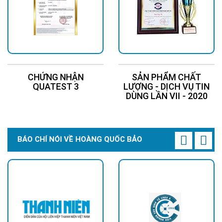
CHỨNG NHẬN
SẢN PHẨM CHẤT
QUATEST 3
LƯỢNG - DỊCH VỤ TIN
DÙNG LẦN VII - 2020
BÁO CHÍ NÓI VỀ HOÀNG QUỐC BẢO
>>> Xem thêm: