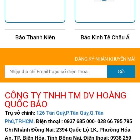
Đèn led 50W giá rẻ
chỉ từ 190k
Đèn led 100W giá rẻ
chỉ từ 390k
Đèn pha led giá rẻ
chính hãng, chất lượng
chỉ từ 190k
Đèn cao áp
độ sáng mạnh, tiết kiệm điện
Báo Kinh Tế Châu Á
Báo 24H
Đèn led nhà xưởng
chỉ từ 320k, giao toàn
quốc, độ sáng mạnh
ĐĂNG KÝ NHẬN KHUYẾN MÃI
Gửi
CÔNG TY TNHH TM DV HOÀNG
QUỐC BẢO
Trụ sở chính:
126 Tân Quý,P.Tân Qúy,Q.Tân
Phú,TP.HCM
.
Điện thoại : 0937 685 000
- 028 66 795 795
Chi Nhánh Đồng Nai: 2394 Quốc Lộ 1K, Phường Hóa
An, TP. Biên Hòa, Tỉnh Đồng Nai. Điện thoại: 0938 259