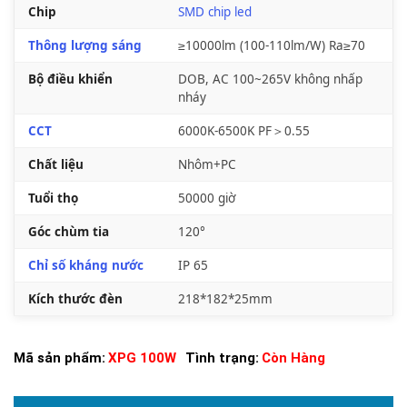
Chip
SMD chip led
Thông lượng sáng
≥10000lm (100-110lm/W) Ra≥70
Bộ điều khiển
DOB, AC 100~265V không nhấp
nháy
CCT
6000K-6500K PF＞0.55
Chất liệu
Nhôm+PC
Tuổi thọ
50000 giờ
Góc chùm tia
120°
Chỉ số kháng nước
IP 65
Kích thước đèn
218*182*25mm
Mã sản phẩm:
XPG 100W
Tình trạng:
Còn Hàng