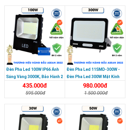
Chi Tiết
Đặt Mua
26%
34%
Đèn Pha Led 100W IP66 Ánh
Đèn Pha Led 11SMD-300W -
Sáng Vàng 3000K, Bảo Hành 2
Đèn Pha Led 300W Mặt Kính
Năm
Cường Lực, Chống Thấm IP66
435.000đ
980.000đ
595.000đ
1.500.000đ
Chi Tiết
Đặt Mua
Chi Tiết
Đặt Mua
40%
39%