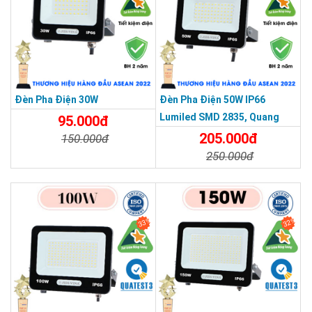
Đèn Pha Điện 30W
Đèn Pha Điện 50W IP66
Lumiled SMD 2835, Quang
95.000đ
Thông 120lm/W
205.000đ
150.000đ
250.000đ
Chi Tiết
Đặt Mua
Chi Tiết
Đặt Mua
33%
32%
THƯƠNG HIỆU HÀNG ĐẦU ASEAN 2022