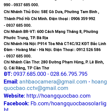
990 -
0937 685 000
.
Chi Nhánh Thủ Đức:
58E Gò Dưa, Phường Tam Bình ,
Thành Phố Hồ Chí Minh
.
Điện thoại : 0906 359 992
-
0937 685 000
.
Chi Nhánh BR-VT:
600 Cách Mạng Tháng 8, Phường
Phước Trung, TP. Bà Rịa
Chi Nhánh Hà Nội: P914 Tòa Nhà CT4C/X2 KĐT Bắc Linh
Đàm - Hoàng Mai - Hà Nội.
Điện Thoại : 0912 526 586
-
0937 685 000.
Chi Nhánh Cần Thơ: 280 Đường Phạm Hùng, P. Lê Bình,
Q. Cái Răng, TP Cần Thơ
ĐT:
0937.685.000 - 028.66.795.795
Email:
anhbaocamera@gmail.com
-
hoang
quocbao.cctv@gmail.com
Website:
http://hoangquocbao.com
Facebook:
Fb.com/hoangquocbaosolarlig
ht