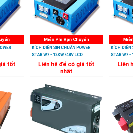
huyển
Miễn Phí Vận Chuyển
Miễn
POWER
KÍCH ĐIỆN SIN CHUẨN POWER
KÍCH ĐIỆN
STAR W7 - 12KW /48V LCD
STAR W7 -
iá tốt
Liên hệ để có giá tốt
Liên 
nhất
đ
35.988.000đ
Đặt Mua
Chi Tiết
Đặt Mua
Chi Tiế