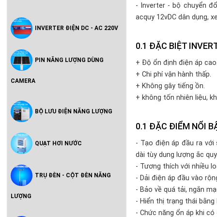
- Inverter - bộ chuyển 
acquy 12vDC dân dụng, xe
INVERTER ĐIỆN DC - AC 220V
ĐẶC BIỆT INVER
PIN NĂNG LƯỢNG DÙNG
+ Độ ổn định điện áp cao
+ Chi phí vận hành thấp.
CAMERA
+ Không gây tiếng ồn.
+ không tốn nhiên liệu, 
BỘ LƯU ĐIỆN NĂNG LƯỢNG
ĐẶC ĐIỂM NỔI B
- Tạo điện áp đầu ra vớ
QUẠT HƠI NƯỚC
dài tùy dung lượng ắc quy
- Tương thích với nhiều l
TRỤ ĐÈN - CỘT ĐÈN NĂNG
- Dải điện áp đầu vào rộn
- Bảo về quá tải, ngắn mạ
LƯỢNG
- Hiển thị trạng thái bằng
- Chức năng ổn áp khi có