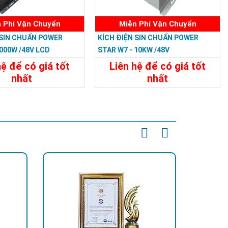
 Phí Vận Chuyển
Miễn Phí Vận Chuyển
 SIN CHUẨN POWER
KÍCH ĐIỆN SIN CHUẨN POWER
000W /48V LCD
STAR W7 - 10KW /48V
hệ để có giá tốt
Liên hệ để có giá tốt
nhất
nhất
31.188.000đ
32.394.000đ
t
Đặt Mua
Chi Tiết
Đặt Mua