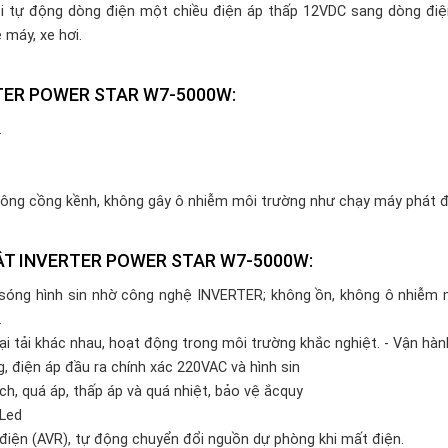
đổi tự động dòng điện một chiều điện áp thấp 12VDC sang dòng đi
 máy, xe hơi.
TER POWER STAR W7-5000W:
.
không cồng kềnh, không gây ô nhiễm môi trường như chạy máy phát đ
ẬT INVERTER POWER STAR W7-5000W:
i sóng hình sin nhờ công nghệ INVERTER; không ồn, không ô nhiễm m
.
oại tải khác nhau, hoạt động trong môi trường khắc nghiệt. - Vận hàn
g, điện áp đầu ra chính xác 220VAC và hình sin
ch, quá áp, thấp áp và quá nhiệt, bảo vệ ắcquy
 Led
 điện (AVR), tự động chuyển đổi nguồn dự phòng khi mất điện.