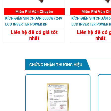
Miễn Phí Vận Chuyển
Miễn Phí Vận C
KÍCH ĐIỆN SIN CHUẨN 6000W / 24V
KÍCH ĐIỆN SIN CHUẨN 6
LCD INVERTER POWER RP
LCD INVERTER POWER 
Liên hệ để có giá tốt
Liên hệ để có g
nhất
nhất
22.788.000đ
23.988.000
Chi Tiết
Đặt Mua
Chi Tiết
CHỨNG NHẬN THƯƠNG HIỆU