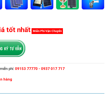
iá tốt nhất
Miễn Phí Vận Chuyển
miễn phí:
09153 77770 - 0937 017 717
n hàng