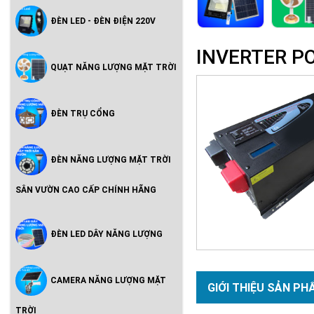
ĐÈN LED - ĐÈN ĐIỆN 220V
INVERTER PO
QUẠT NĂNG LƯỢNG MẶT TRỜI
ĐÈN TRỤ CỔNG
ĐÈN NĂNG LƯỢNG MẶT TRỜI
SÂN VƯỜN CAO CẤP CHÍNH HÃNG
ĐÈN LED DÂY NĂNG LƯỢNG
CAMERA NĂNG LƯỢNG MẶT
GIỚI THIỆU SẢN PH
TRỜI