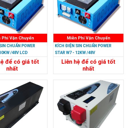
 Phí Vận Chuyển
Miễn Phí Vận Chuyển
 SIN CHUẨN POWER
KÍCH ĐIỆN SIN CHUẨN POWER
 10KW /48V LCD
STAR W7 - 12KW /48V
hệ để có giá tốt
Liên hệ để có giá tốt
nhất
nhất
33.588.000đ
34.788.000đ
t
Đặt Mua
Chi Tiết
Đặt Mua