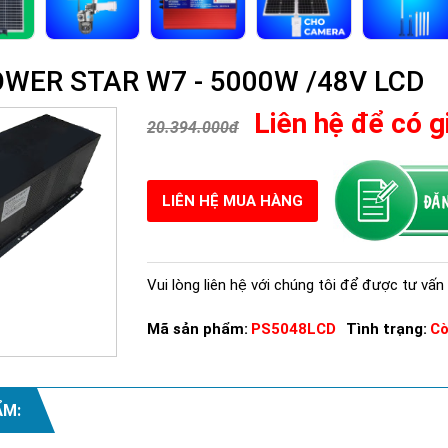
WER STAR W7 - 5000W /48V LCD
Liên hệ để có g
20.394.000đ
LIÊN HỆ MUA HÀNG
Vui lòng liên hệ với chúng tôi để được tư vấn 
Mã sản phẩm:
PS5048LCD
Tình trạng:
Cò
ẨM: