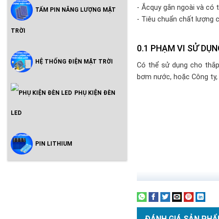
- Ắcquy gắn ngoài và có 
TẤM PIN NĂNG LƯỢNG MẶT
- Tiêu chuẩn chất lượng 
TRỜI
PHẠM VI SỬ DỤN
HỆ THỐNG ĐIỆN MẶT TRỜI
Có thể sử dụng cho thắp 
bơm nước, hoặc Công ty,
PHỤ KIỆN ĐÈN
LED
PIN LITHIUM
ĐÁNH GIÁ SẢN PHẨ