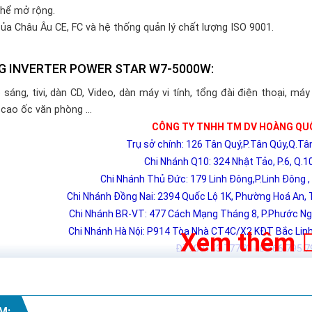
thể mở rộng.
của Châu Âu CE, FC và hệ thống quản lý chất lượng ISO 9001.
G INVERTER POWER STAR W7-5000W:
sáng, tivi, dàn CD, Video, dàn máy vi tính, tổng đài điện thoại, 
 cao ốc văn phòng …
CÔNG TY TNHH TM DV HOÀNG QU
Trụ sở chính: 126 Tân Quý,P.Tân Qúy,Q.T
Chi Nhánh Q10: 324 Nhật Tảo, P.6, Q.1
Chi Nhánh Thủ Đức: 179 Linh Đông,P.Linh Đông 
Chi Nhánh Đồng Nai: 2394 Quốc Lộ 1K, Phường Hoá An, T
Chi Nhánh BR-VT: 477 Cách Mạng Tháng 8, P.Phước Ngu
Chi Nhánh Hà Nội: P914 Tòa Nhà CT4C/X2 KĐT Bắc Linh 
Xem thêm
ĐT: 09153 77770 - 08.66.795.7
M: