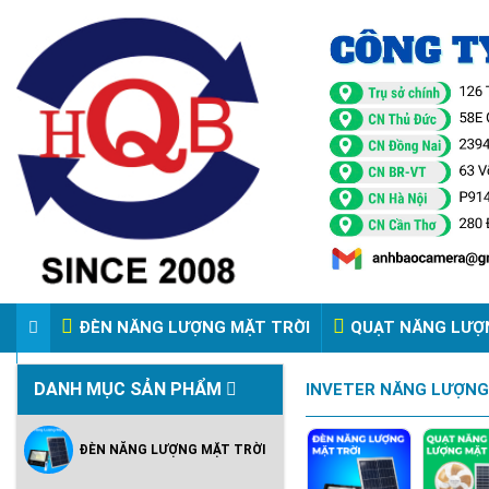
ĐÈN NĂNG LƯỢNG MẶT TRỜI
QUẠT NĂNG LƯỢ
VIDEO ĐÈN PHA ĐIỆN 220V
DANH MỤC SẢN PHẨM
INVETER NĂNG LƯỢNG
ĐÈN NĂNG LƯỢNG MẶT TRỜI