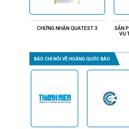
CHỨNG NHẬN QUATEST 3
SẢN P
VỤ 
BÁO CHÍ NÓI VỀ HOÀNG QUỐC BẢO