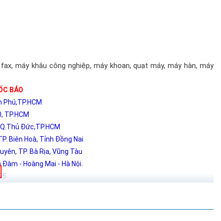
máy fax, máy khâu công nghiệp, máy khoan, quạt máy, máy hàn, máy
ỐC BẢO
ân Phú,TP.HCM
0, TP.HCM
, Q.Thủ Đức,TP.HCM
P. Biên Hoà, Tỉnh Đồng Nai
yên, TP. Bà Rịa, Vũng Tàu
Đàm - Hoàng Mai - Hà Nội.
95