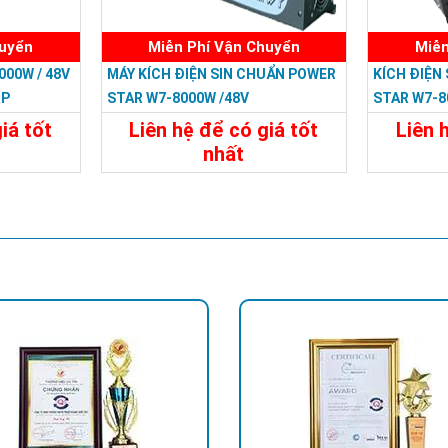
huyển
Miễn Phí Vận Chuyển
Miễn
000W / 48V
MÁY KÍCH ĐIỆN SIN CHUẨN POWER
KÍCH ĐIỆN
RP
STAR W7-8000W /48V
STAR W7-8
iá tốt
Liên hệ để có giá tốt
Liên 
nhất
đ
29.988.000đ
Đặt Mua
Chi Tiết
Đặt Mua
Chi Tiế