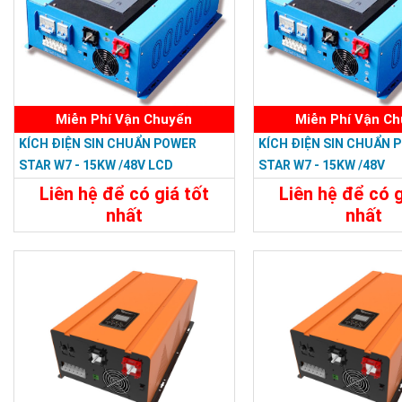
Miễn Phí Vận Chuyển
Miễn Phí Vận C
KÍCH ĐIỆN SIN CHUẨN POWER
KÍCH ĐIỆN SIN CHUẨN 
STAR W7 - 15KW /48V LCD
STAR W7 - 15KW /48V
Liên hệ để có giá tốt
Liên hệ để có g
nhất
nhất
47.988.000đ
46.798.800
Chi Tiết
Đặt Mua
Chi Tiết