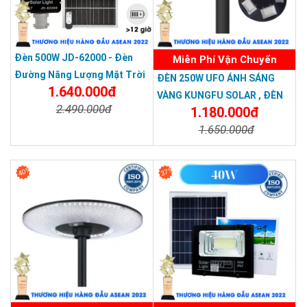
Đèn 500W JD-62000 - Đèn
Miễn Phí Vận Chuyển
Đường Năng Lượng Mặt Trời
ĐÈN 250W UFO ÁNH SÁNG
1.640.000đ
Jindian 500W JD-62000
VÀNG KUNGFU SOLAR , ĐÈN
2.490.000đ
1.180.000đ
250W ĐĨA BAY NĂNG LƯỢNG
1.650.000đ
MẶT TRỜI ÁNH SÁNG MÀU
Chi Tiết
Đặt Mua
VÀNG
Chi Tiết
Đặt Mua
40%
37%