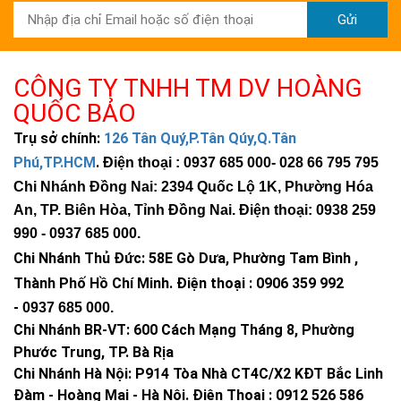
Gửi
CÔNG TY TNHH TM DV HOÀNG
QUỐC BẢO
Trụ sở chính:
126 Tân Quý,P.Tân Qúy,Q.Tân
Phú,TP.HCM
.
Điện thoại : 0937 685 000
- 028 66 795 795
Chi Nhánh Đồng Nai: 2394 Quốc Lộ 1K, Phường Hóa
An, TP. Biên Hòa, Tỉnh Đồng Nai. Điện thoại: 0938 259
990 -
0937 685 000
.
Chi Nhánh Thủ Đức:
58E Gò Dưa, Phường Tam Bình ,
Thành Phố Hồ Chí Minh
.
Điện thoại : 0906 359 992
-
0937 685 000
.
Chi Nhánh BR-VT:
600 Cách Mạng Tháng 8, Phường
Phước Trung, TP. Bà Rịa
Chi Nhánh Hà Nội: P914 Tòa Nhà CT4C/X2 KĐT Bắc Linh
Đàm - Hoàng Mai - Hà Nội.
Điện Thoại : 0912 526 586