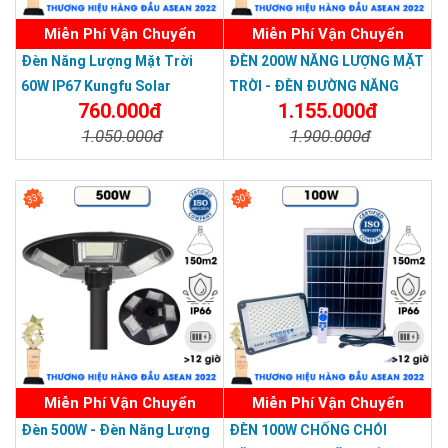
Miễn Phí Vận Chuyển
Miễn Phí Vận Chuyển
Đèn Năng Lượng Mặt Trời
ĐÈN 200W NĂNG LƯỢNG MẶT
60W IP67 Kungfu Solar
TRỜI - ĐÈN ĐƯỜNG NĂNG
760.000đ
1.155.000đ
LƯỢNG MẶT TRỜI 200W -
1.050.000đ
1.900.000đ
Solar Light 200W
Chi Tiết
Đặt Mua
Chi Tiết
Đặt Mua
33%
30%
Miễn Phí Vận Chuyển
Miễn Phí Vận Chuyển
Đèn 500W - Đèn Năng Lượng
ĐÈN 100W CHỐNG CHÓI