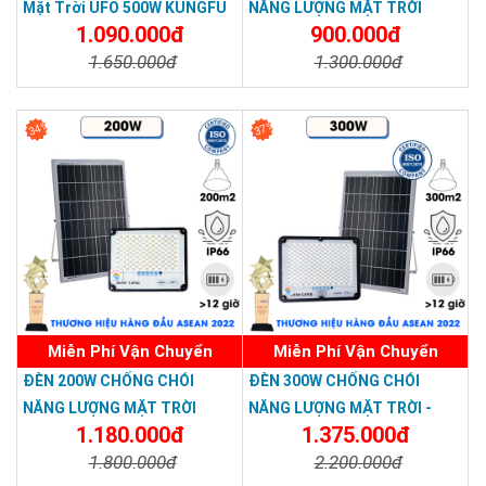
Mặt Trời UFO 500W KUNGFU
NĂNG LƯỢNG MẶT TRỜI
1.090.000đ
900.000đ
SOLAR - Đèn Năng LƯợng
KUNGFU SOLAR - Solar Light
1.650.000đ
1.300.000đ
Mặt Trời Đĩa Bay 500W Solar
TOPSOLAR 100W
Light
Chi Tiết
Đặt Mua
Chi Tiết
Đặt Mua
34%
37%
Miễn Phí Vận Chuyển
Miễn Phí Vận Chuyển
ĐÈN 200W CHỐNG CHÓI
ĐÈN 300W CHỐNG CHÓI
NĂNG LƯỢNG MẶT TRỜI
NĂNG LƯỢNG MẶT TRỜI -
1.180.000đ
1.375.000đ
KUNGFU SOLAR- Solar Light
Solar Light KUNGFU SOLAR
1.800.000đ
2.200.000đ
200W
300W