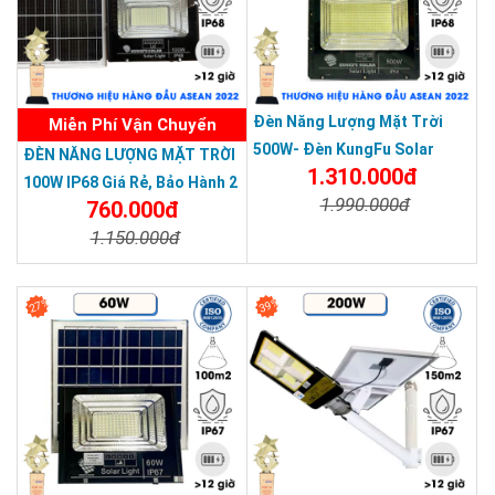
Đèn Năng Lượng Mặt Trời
Miễn Phí Vận Chuyển
500W- Đèn KungFu Solar
ĐÈN NĂNG LƯỢNG MẶT TRỜI
1.310.000đ
Năng Lượng Mặt Trời 500W,IP
100W IP68 Giá Rẻ, Bảo Hành 2
1.990.000đ
67 Loại Lớn
760.000đ
Năm
1.150.000đ
Chi Tiết
Đặt Mua
Chi Tiết
Đặt Mua
27%
39%