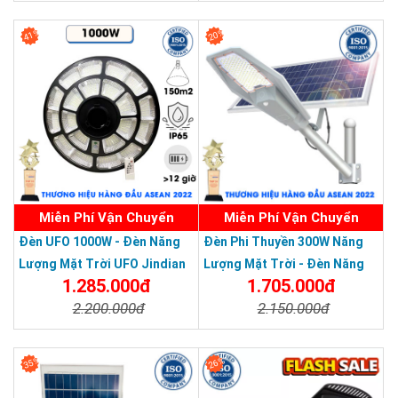
Chi Tiết
Đặt Mua
Chi Tiết
Đặt Mua
41%
20%
Miễn Phí Vận Chuyển
Miễn Phí Vận Chuyển
Đèn UFO 1000W - Đèn Năng
Đèn Phi Thuyền 300W Năng
Lượng Mặt Trời UFO Jindian
Lượng Mặt Trời - Đèn Năng
1.285.000đ
1.705.000đ
1000W - Solar Light UFO JD
Lượng Mặt Trời Solar Light
2.200.000đ
2.150.000đ
1000W
KUNGFU Phi Thuyền 300W Giá
Rẻ
Chi Tiết
Đặt Mua
Chi Tiết
Đặt Mua
35%
26%