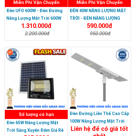
Miễn Phí Vận Chuyển
Miễn Phí Vận Chuyển
Đèn UFO 600W - Đèn Đường
ĐÈN 40W NĂNG LƯỢNG MẶT
Năng Lượng Mặt Trời 600W
TRỜI - ĐÈN NĂNG LƯỢNG
1.310.000đ
590.000đ
UFO KUNGFU SOLAR - Solar
MẶT TRỜI 40W Chỉ 590K -
2.200.000đ
950.000đ
Light UFO 600W
Solar Light TOPSOLAR 40W
Chi Tiết
Đặt Mua
Chi Tiết
Đặt Mua
39%
Đèn Đường Liền Thể Cao Cấp
Số lượng có hạn
100W Năng Lượng Mặt Trời
Đèn 65W Năng Lượng Mặt
Liên hệ để có giá tốt
24V Bảo Hành 5 Năm
Trời Sáng Xuyên Đêm Giá Rẻ
nhất