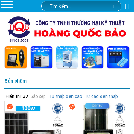
Sản phẩm
Hiển thị:
37
Từ thấp đến cao
Từ cao đến thấp
Sắp xếp:
33%
34%