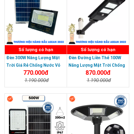
Số lượng có hạn
Số lượng có hạn
Đèn 300W Năng Lượng Mặt
Đèn Đường Liền Thể 100W
Trời Giá Rẻ Chống Nước Vỏ
Năng Lượng Mặt Trời Chống
770.000đ
870.000đ
Nhôm Đúc
Nước Giá Rẻ
1.190.000đ
1.190.000đ
Chi Tiết
Đặt Mua
Chi Tiết
Đặt Mua
34%
28%