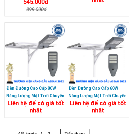
545.000đ
KUNGFU SOLAR
899.000đ
Chi Tiết
Đặt Mua
Chi Tiết
Đặt Mua
Đèn Đường Cao Cấp 80W
Đèn Đường Cao Cấp 60W
Năng Lượng Mặt Trời Chuyên
Năng Lượng Mặt Trời Chuyên
Liên hệ để có giá tốt
Liên hệ để có giá tốt
Công Trình Dự Án
Công Trình Dự Án
nhất
nhất
Chi Tiết
Đặt Mua
Chi Tiết
Đặt Mua
«Về trước
1
2
...
Tiếp theo»