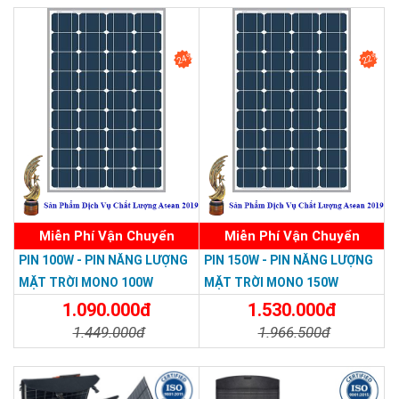
Chi Tiết
Đặt Mua
24%
22%
Miễn Phí Vận Chuyển
Miễn Phí Vận Chuyển
PIN 100W - PIN NĂNG LƯỢNG
PIN 150W - PIN NĂNG LƯỢNG
MẶT TRỜI MONO 100W
MẶT TRỜI MONO 150W
1.090.000đ
1.530.000đ
1.449.000đ
1.966.500đ
Chi Tiết
Đặt Mua
Chi Tiết
Đặt Mua