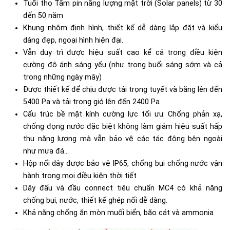
Tuổi thọ
Tấm pin năng lượng mặt trời (Solar panels)
từ 30
đến 50 năm
Khung nhôm định hình, thiết kế dễ dàng lắp đặt và kiểu
dáng đẹp, ngoại hình hiện đại.
Vẫn duy trì được hiệu suất cao kể cả trong điều kiện
cường độ ánh sáng yếu (như trong buổi sáng sớm và cả
trong những ngày mây)
Được thiết kế để chịu được tải trọng tuyết và băng lên đến
5400 Pa và tải trọng gió lên đến 2400 Pa
Cấu trúc bề mặt kính cường lực tối ưu: Chống phản xạ,
chống đọng nước đặc biệt không làm giảm hiệu suất hấp
thụ năng lượng mà vẫn bảo vệ các tác động bên ngoài
như mưa đá...
Hộp nối dây được bảo vệ IP65, chống bụi chống nước vận
hành trong mọi điều kiện thời tiết
Dây đấu và đầu connect tiêu chuẩn MC4 có khả năng
chống bụi, nước, thiết kế ghép nối dễ dàng.
Khả năng chống ăn mòn muối biển, bão cát và ammonia​