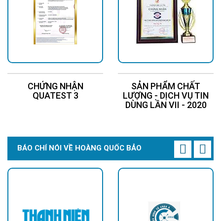
CHỨNG NHẬN
SẢN PHẨM CHẤT
QUATEST 3
LƯỢNG - DỊCH VỤ TIN
DÙNG LẦN VII - 2020
BÁO CHÍ NÓI VỀ HOÀNG QUỐC BẢO