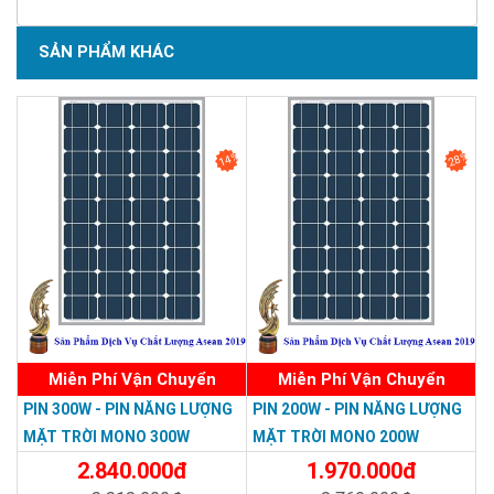
Pin Silic đơn tinh
Chuẩn loại Pin (cell)
-
thể
SẢN PHẨM KHÁC
(
monocrystalline
)
Kính-EVA-Cell-
Cấu tạo tấm pin mặt trời
-
EVA-TPT & Khung
nhôm
14%
28%
Số lượng cell
n
36
Cell
Kích Thước cell
156*156
IEC 61215, IEC
Chất lượng sản phẩm
-
61730, TUV
o
o
Nhiệt độ hoạt động
T
- 40
C ~ 80
C
pv
Kích thước
mm
1485*668*35
Trọng lượng
Kg
11.6
Bảo hành
-
10 năm
Miễn Phí Vận Chuyển
Miễn Phí Vận Chuyển
Từ 30 năm đến 50
Tuổi thọ sản phẩm
-
năm
PIN 300W - PIN NĂNG LƯỢNG
PIN 200W - PIN NĂNG LƯỢNG
MẶT TRỜI MONO 300W
MẶT TRỜI MONO 200W
CÔNG TY TNHH TM DV HOÀNG QUỐC BẢO
2.840.000đ
1.970.000đ
Trụ sở chính: 126 Tân Quý,P.Tân Qúy,Q.Tân Phú,TP.HCM