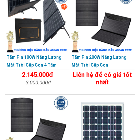
28%
Tấm Pin 100W Năng Lượng
Tấm Pin 200W Năng Lượng
Mặt Trời Gấp Gọn 4 Tấm -
Mặt Trời Gấp Gọn
Xách Tay Du Lịch Dã Ngoại
2.145.000đ
Liên hệ để có giá tốt
nhất
3.000.000đ
Chi Tiết
Liên Hệ
Chi Tiết
Đặt Mua