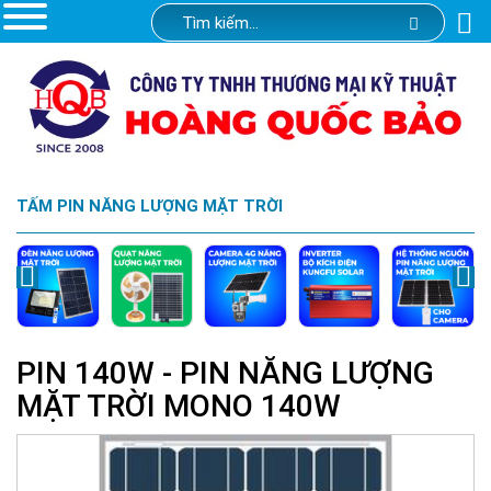
TẤM PIN NĂNG LƯỢNG MẶT TRỜI
PIN 140W - PIN NĂNG LƯỢNG
MẶT TRỜI MONO 140W