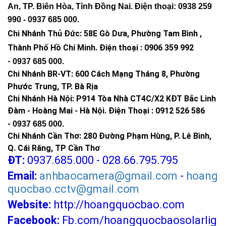
An, TP. Biên Hòa, Tỉnh Đồng Nai. Điện thoại: 0938 259
990 -
0937 685 000
.
Chi Nhánh Thủ Đức:
58E Gò Dưa, Phường Tam Bình ,
Thành Phố Hồ Chí Minh
.
Điện thoại : 0906 359 992
-
0937 685 000
.
Chi Nhánh BR-VT:
600 Cách Mạng Tháng 8, Phường
Phước Trung, TP. Bà Rịa
Chi Nhánh Hà Nội: P914 Tòa Nhà CT4C/X2 KĐT Bắc Linh
Đàm - Hoàng Mai - Hà Nội.
Điện Thoại : 0912 526 586
-
0937 685 000.
Chi Nhánh Cần Thơ: 280 Đường Phạm Hùng, P. Lê Bình,
Q. Cái Răng, TP Cần Thơ
ĐT:
0937.685.000 - 028.66.795.795
Email:
anhbaocamera@gmail.com
-
hoang
quocbao.cctv@gmail.com
Website:
http://hoangquocbao.com
Facebook:
Fb.com/hoangquocbaosolarlig