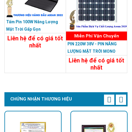
Tấm Pin 100W Năng Lượng
Mặt Trời Gấp Gọn
Miễn Phí Vận Chuyển
Liên hệ để có giá tốt
PIN 220W 38V - PIN NĂNG
nhất
LƯỢNG MẶT TRỜI MONO
Chi Tiết
Liên Hệ
220W-38V
Liên hệ để có giá tốt
nhất
Chi Tiết
Liên Hệ
CHỨNG NHẬN THƯƠNG HIỆU