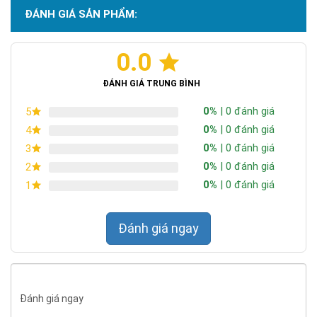
ĐÁNH GIÁ SẢN PHẨM:
0.0
ĐÁNH GIÁ TRUNG BÌNH
PIN NĂNG LƯỢNG MẶT TRỜI
* Thông số kỹ thuật tấm
0%
| 0 đánh giá
5
MONO140W
0%
| 0 đánh giá
4
0%
| 0 đánh giá
3
PIN NĂNG LƯỢNG MẶT TRỜI MONO 140 W
0%
| 0 đánh giá
2
140 W
Công suất tấm pin NL
0%
| 0 đánh giá
1
P
max
mặt trời
22.11 V
Điện áp hở mạch
Voc
Đánh giá ngay
8.11A
Dòng ngắn mạch
Isc
18.46 V
Điện áp danh định
Vmp
7.58 A
Dòng danh định
Imp
16.76%
Hiệu suất quang năng mô-
%
Đánh giá ngay
đun