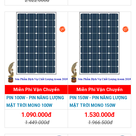
2.622.000đ
Chi Tiết
Đặt Mua
Chi Tiết
Đặt Mua
24%
22%
Miễn Phí Vận Chuyển
Miễn Phí Vận Chuyển
PIN 100W - PIN NĂNG LƯỢNG
PIN 150W - PIN NĂNG LƯỢNG
MẶT TRỜI MONO 100W
MẶT TRỜI MONO 150W
1.090.000đ
1.530.000đ
1.449.000đ
1.966.500đ
Chi Tiết
Đặt Mua
Chi Tiết
Đặt Mua