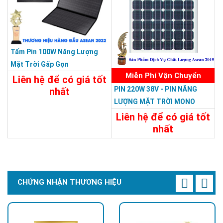
Tấm Pin 100W Năng Lượng
Mặt Trời Gấp Gọn
Miễn Phí Vận Chuyển
Liên hệ để có giá tốt
PIN 220W 38V - PIN NĂNG
nhất
LƯỢNG MẶT TRỜI MONO
Chi Tiết
Liên Hệ
220W-38V
Liên hệ để có giá tốt
nhất
Chi Tiết
Liên Hệ
CHỨNG NHẬN THƯƠNG HIỆU