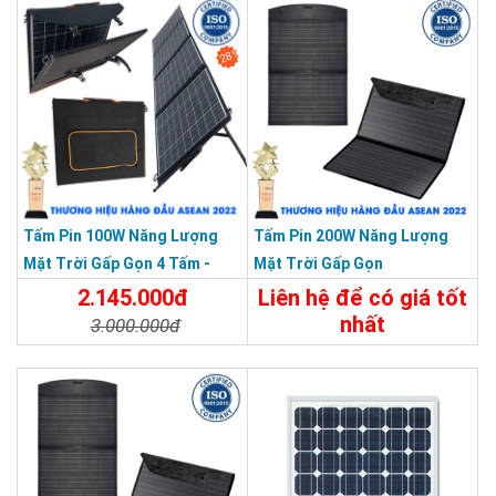
28%
Tấm Pin 100W Năng Lượng
Tấm Pin 200W Năng Lượng
Mặt Trời Gấp Gọn 4 Tấm -
Mặt Trời Gấp Gọn
Xách Tay Du Lịch Dã Ngoại
2.145.000đ
Liên hệ để có giá tốt
nhất
3.000.000đ
Chi Tiết
Liên Hệ
Chi Tiết
Đặt Mua