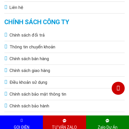
Liên hệ
CHÍNH SÁCH CÔNG TY
Chính sách đổi trả
Thông tin chuyển khoản
Chính sách bán hàng
Chính sách giao hàng
Điều khoản sử dụng
Chính sách bảo mật thông tin
Chính sách bảo hành
Copyright © 2015 by HOANGQUOCBAO.COM. All Rights Reserved
GỌI ĐIỆN
TƯ VẤN ZALO
Zalo Dự Án