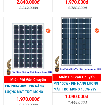
2.840.000đ
1.970.000đ
3.312.000đ
2.760.000đ
Chi Tiết
Đặt Mua
Chi Tiết
Đặt Mua
24%
24%
Miễn Phí Vận Chuyển
Miễn Phí Vận Chuyển
PIN 100W - PIN NĂNG LƯỢNG
PIN 200W 30V - PIN NĂNG
MẶT TRỜI MONO 100W-22V
LƯỢNG MẶT TRỜI MONO
1.090.000đ
200W-30V
1.970.000đ
1.449.000đ