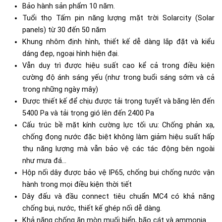
Bảo hành sản phẩm 10 năm.
Tuổi thọ
Tấm pin năng lượng mặt trời Solarcity (Solar
panels)
từ 30 đến 50 năm
Khung nhôm định hình, thiết kế dễ dàng lắp đặt và kiểu
dáng đẹp, ngoại hình hiện đại.
Vẫn duy trì được hiệu suất cao kể cả trong điều kiện
cường độ ánh sáng yếu (như trong buổi sáng sớm và cả
trong những ngày mây)
Được thiết kế để chịu được tải trọng tuyết và băng lên đến
5400 Pa và tải trọng gió lên đến 2400 Pa
Cấu trúc bề mặt kính cường lực tối ưu: Chống phản xạ,
chống đọng nước đặc biệt không làm giảm hiệu suất hấp
thụ năng lượng mà vẫn bảo vệ các tác động bên ngoài
như mưa đá...
Hộp nối dây được bảo vệ IP65, chống bụi chống nước vận
hành trong mọi điều kiện thời tiết
Dây đấu và đầu connect tiêu chuẩn MC4 có khả năng
chống bụi, nước, thiết kế ghép nối dễ dàng.
Khả năng chống ăn mòn muối biển, bão cát và ammonia​