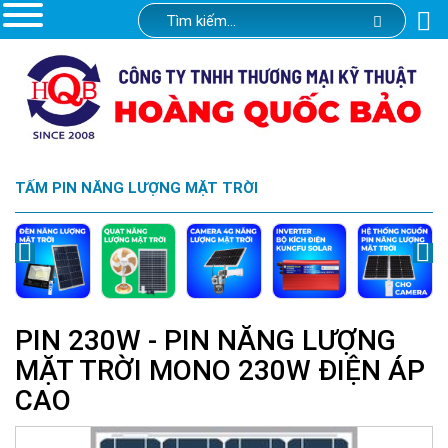
TẤM PIN NĂNG LƯỢNG MẶT TRỜI
PIN 230W - PIN NĂNG LƯỢNG
MẶT TRỜI MONO 230W ĐIỆN ÁP
CAO