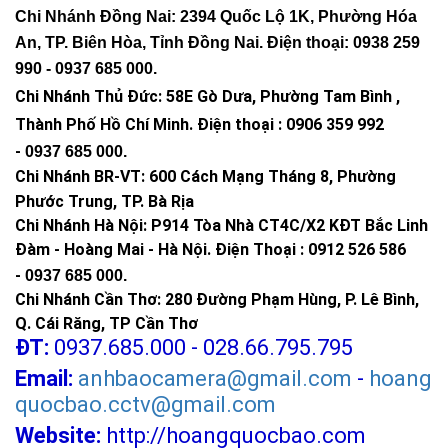
Chi Nhánh Đồng Nai: 2394 Quốc Lộ 1K, Phường Hóa
An, TP. Biên Hòa, Tỉnh Đồng Nai. Điện thoại: 0938 259
990 -
0937 685 000
.
Chi Nhánh Thủ Đức:
58E Gò Dưa, Phường Tam Bình ,
Thành Phố Hồ Chí Minh
.
Điện thoại : 0906 359 992
-
0937 685 000
.
Chi Nhánh BR-VT:
600 Cách Mạng Tháng 8, Phường
Phước Trung, TP. Bà Rịa
Chi Nhánh Hà Nội: P914 Tòa Nhà CT4C/X2 KĐT Bắc Linh
Đàm - Hoàng Mai - Hà Nội.
Điện Thoại : 0912 526 586
-
0937 685 000.
Chi Nhánh Cần Thơ: 280 Đường Phạm Hùng, P. Lê Bình,
Q. Cái Răng, TP Cần Thơ
ĐT:
0937.685.000 - 028.66.795.795
Email:
anhbaocamera@gmail.com
-
hoang
quocbao.cctv@gmail.com
Website:
http://hoangquocbao.com