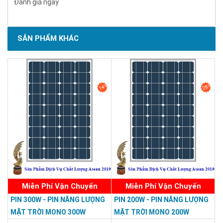
Đánh giá ngay
SẢN PHẨM KHÁC
14%
28%
Miễn Phí Vận Chuyển
Miễn Phí Vận Chuyển
PIN 300W - PIN NĂNG LƯỢNG
PIN 200W - PIN NĂNG LƯỢNG
MẶT TRỜI MONO 300W
MẶT TRỜI MONO 200W