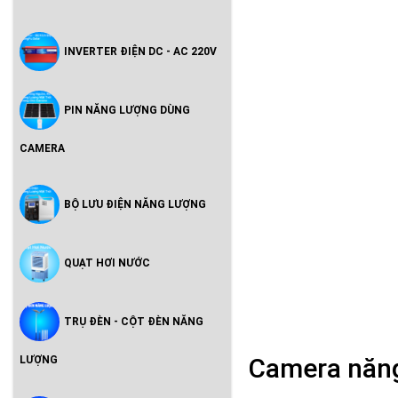
INVERTER ĐIỆN DC - AC 220V
PIN NĂNG LƯỢNG DÙNG
CAMERA
BỘ LƯU ĐIỆN NĂNG LƯỢNG
QUẠT HƠI NƯỚC
TRỤ ĐÈN - CỘT ĐÈN NĂNG
Camera năng
LƯỢNG