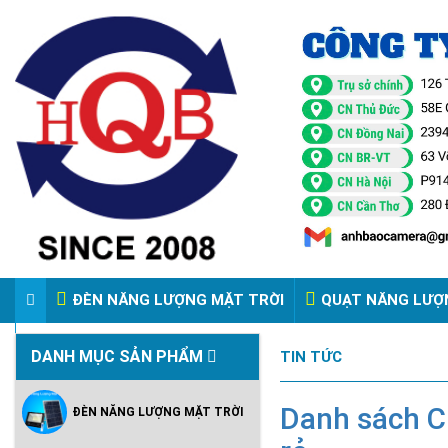
ĐÈN NĂNG LƯỢNG MẶT TRỜI
QUẠT NĂNG LƯỢ
VIDEO ĐÈN PHA ĐIỆN 220V
DANH MỤC SẢN PHẨM
TIN TỨC
Danh sách C
ĐÈN NĂNG LƯỢNG MẶT TRỜI