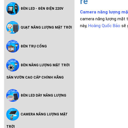
rẻ
ĐÈN LED - ĐÈN ĐIỆN 220V
Camera năng lượng mặ
camera năng lượng mặt trờ
này,
Hoàng Quốc Bảo
sẽ 
QUẠT NĂNG LƯỢNG MẶT TRỜI
ĐÈN TRỤ CỔNG
ĐÈN NĂNG LƯỢNG MẶT TRỜI
SÂN VƯỜN CAO CẤP CHÍNH HÃNG
ĐÈN LED DÂY NĂNG LƯỢNG
CAMERA NĂNG LƯỢNG MẶT
TRỜI