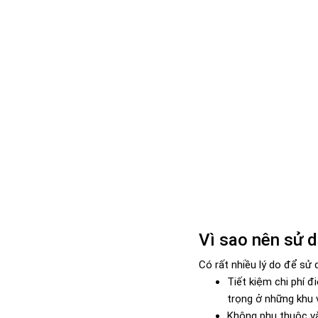
Vì sao nên sử 
Có rất nhiều lý do để sử 
Tiết kiệm chi phí đ
trọng ở những khu 
Không phụ thuộc và