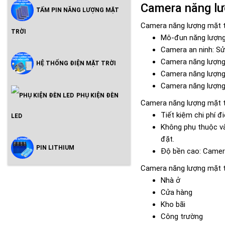
Camera năng lượ
TẤM PIN NĂNG LƯỢNG MẶT
Camera năng lượng mặt tr
TRỜI
Mô-đun năng lượng 
Camera an ninh: Sử 
Camera năng lượng m
HỆ THỐNG ĐIỆN MẶT TRỜI
Camera năng lượng m
Camera năng lượng 
PHỤ KIỆN ĐÈN
Camera năng lượng mặt t
Tiết kiệm chi phí đ
LED
Không phụ thuộc và
đặt.
PIN LITHIUM
Độ bền cao: Camera
Camera năng lượng mặt t
Nhà ở
Cửa hàng
Kho bãi
Công trường