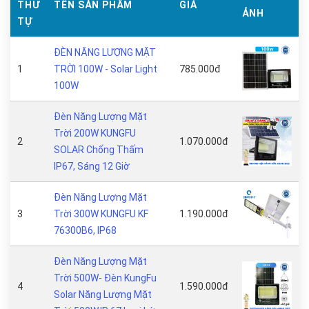
THỨ
TÊN SẢN PHẨM
GIÁ
ẢNH
TỰ
ĐÈN NĂNG LƯỢNG MẶT
1
TRỜI 100W - Solar Light
785.000đ
100W
Đèn Năng Lượng Mặt
Trời 200W KUNGFU
2
1.070.000đ
SOLAR Chống Thấm
IP67, Sáng 12 Giờ
Đèn Năng Lượng Mặt
3
Trời 300W KUNGFU KF
1.190.000đ
76300B6, IP68
Đèn Năng Lượng Mặt
Trời 500W- Đèn KungFu
4
1.590.000đ
Solar Năng Lượng Mặt