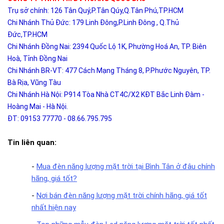
Trụ sở chính: 126 Tân Quý,P.Tân Qúy,Q.Tân Phú,TP.HCM
Chi Nhánh Thủ Đức: 179 Linh Đông,P.Linh Đông , Q.Thủ
Đức,TP.HCM
Chi Nhánh Đồng Nai: 2394 Quốc Lộ 1K, Phường Hoá An, TP. Biên
Hoà, Tỉnh Đồng Nai
Chi Nhánh BR-VT: 477 Cách Mạng Tháng 8, P.Phước Nguyên, TP.
Bà Rịa, Vũng Tàu
Chi Nhánh Hà Nội: P914 Tòa Nhà CT4C/X2 KĐT Bắc Linh Đàm -
Hoàng Mai - Hà Nội.
ĐT: 09153 77770 - 08.66.795.795
Tin liên quan:
-
Mua đèn năng lượng mặt trời tại Bình Tân ở đâu chính
hãng, giá tốt?
-
Nơi bán đèn năng lượng mặt trời chính hãng, giá tốt
nhất hiện nay