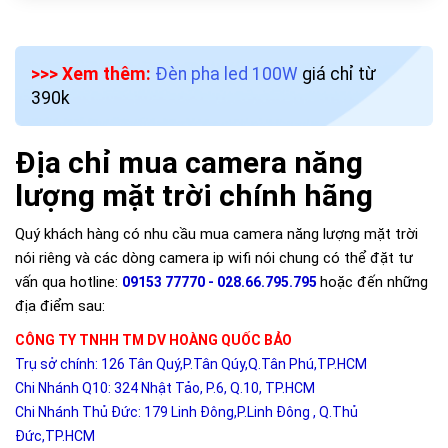
>>> Xem thêm:
Đèn pha led 100W
giá chỉ từ
390k
Địa chỉ mua camera năng
lượng mặt trời chính hãng
Quý khách hàng có nhu cầu mua camera năng lượng mặt trời
nói riêng và các dòng camera ip wifi nói chung có thể đặt tư
vấn qua hotline:
hoặc đến những
09153 77770 - 028.66.795.795
địa điểm sau:
CÔNG TY TNHH TM DV HOÀNG QUỐC BẢO
Trụ sở chính: 126 Tân Quý,P.Tân Qúy,Q.Tân Phú,TP.HCM
Chi Nhánh Q10: 324 Nhật Tảo, P.6, Q.10, TP.HCM
Chi Nhánh Thủ Đức: 179 Linh Đông,P.Linh Đông , Q.Thủ
Đức,TP.HCM