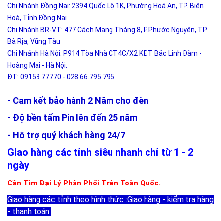
Chi Nhánh Đồng Nai: 2394 Quốc Lộ 1K, Phường Hoá An, TP. Biên
Hoà, Tỉnh Đồng Nai
Chi Nhánh BR-VT: 477 Cách Mạng Tháng 8, P.Phước Nguyên, TP.
Bà Rịa, Vũng Tàu
Chi Nhánh Hà Nội: P914 Tòa Nhà CT4C/X2 KĐT Bắc Linh Đàm -
Hoàng Mai - Hà Nội.
ĐT: 09153 77770 - 028.66.795.795
- Cam kết bảo hành 2 Năm cho đèn
- Độ bền tấm Pin lên đến 25 năm
- Hỗ trợ quý khách hàng 24/7
Giao hàng các tỉnh siêu nhanh chỉ từ 1 - 2
ngày
Cần Tìm Đại Lý Phân Phối Trên Toàn Quốc.
Giao hàng các tỉnh theo hình thức :Giao hàng - kiểm tra hàng
- thanh toán
.