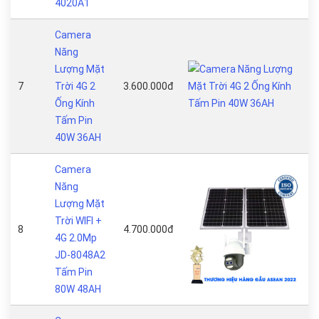
4020A1
Camera
Năng
Lượng Mặt
7
Trời 4G 2
3.600.000đ
Ống Kính
Tấm Pin
40W 36AH
Camera
Năng
Lượng Mặt
Trời WIFI +
8
4.700.000đ
4G 2.0Mp
JD-8048A2
Tấm Pin
80W 48AH