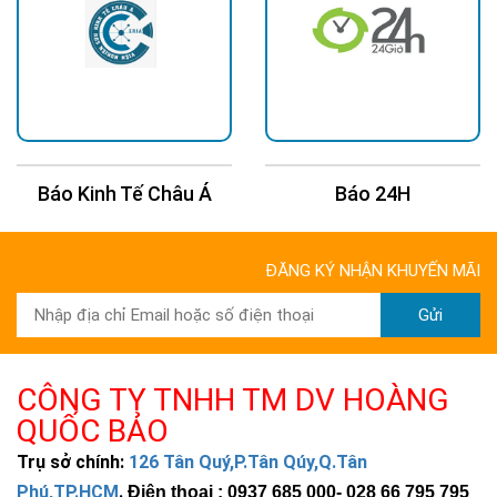
Báo Kinh Tế Châu Á
Báo 24H
ĐĂNG KÝ NHẬN KHUYẾN MÃI
Gửi
CÔNG TY TNHH TM DV HOÀNG
QUỐC BẢO
Trụ sở chính:
126 Tân Quý,P.Tân Qúy,Q.Tân
Phú,TP.HCM
.
Điện thoại : 0937 685 000
- 028 66 795 795