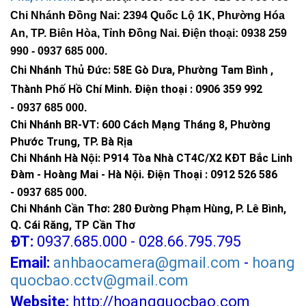
Chi Nhánh Đồng Nai: 2394 Quốc Lộ 1K, Phường Hóa
An, TP. Biên Hòa, Tỉnh Đồng Nai. Điện thoại: 0938 259
990 -
0937 685 000
.
Chi Nhánh Thủ Đức:
58E Gò Dưa, Phường Tam Bình ,
Thành Phố Hồ Chí Minh
.
Điện thoại : 0906 359 992
-
0937 685 000
.
Chi Nhánh BR-VT:
600 Cách Mạng Tháng 8, Phường
Phước Trung, TP. Bà Rịa
Chi Nhánh Hà Nội: P914 Tòa Nhà CT4C/X2 KĐT Bắc Linh
Đàm - Hoàng Mai - Hà Nội.
Điện Thoại : 0912 526 586
-
0937 685 000.
Chi Nhánh Cần Thơ: 280 Đường Phạm Hùng, P. Lê Bình,
Q. Cái Răng, TP Cần Thơ
ĐT:
0937.685.000 - 028.66.795.795
Email:
anhbaocamera@gmail.com
-
hoang
quocbao.cctv@gmail.com
Website:
http://hoangquocbao.com