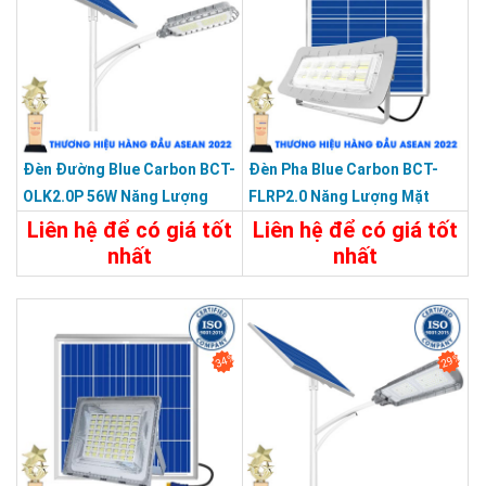
Đèn Đường Blue Carbon BCT-
Đèn Pha Blue Carbon BCT-
OLK2.0P 56W Năng Lượng
FLRP2.0 Năng Lượng Mặt
Mặt Trời
Trời
Liên hệ để có giá tốt
Liên hệ để có giá tốt
nhất
nhất
2.900.000đ
Chi Tiết
Liên Hệ
Chi Tiết
Đặt Mua
34%
29%