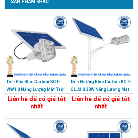
SẢN PHẨM KHÁC
Đèn Pha Blue Carbon BCT-
Đèn Đường Blue Carbon BCT-
WW1.0 Năng Lượng Mặt Trời
OLJ2.0 30W Năng Lượng Mặt
Trời
Liên hệ để có giá tốt
Liên hệ để có giá tốt
nhất
nhất
3.500.000đ
Chi Tiết
Liên Hệ
Chi Tiết
Đặt Mua