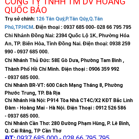
CÔNG TY TNHH TM DV HOÀNG
QUỐC BẢO
Trụ sở chính:
126 Tân Quý,P.Tân Qúy,Q.Tân
Phú,TP.HCM
.
Điện thoại : 0937 685 000
- 028 66 795 795
Chi Nhánh Đồng Nai: 2394 Quốc Lộ 1K, Phường Hóa
An, TP. Biên Hòa, Tỉnh Đồng Nai. Điện thoại: 0938 259
990 -
0937 685 000
.
Chi Nhánh Thủ Đức:
58E Gò Dưa, Phường Tam Bình ,
Thành Phố Hồ Chí Minh
.
Điện thoại : 0906 359 992
-
0937 685 000
.
Chi Nhánh BR-VT:
600 Cách Mạng Tháng 8, Phường
Phước Trung, TP. Bà Rịa
Chi Nhánh Hà Nội: P914 Tòa Nhà CT4C/X2 KĐT Bắc Linh
Đàm - Hoàng Mai - Hà Nội.
Điện Thoại : 0912 526 586
-
0937 685 000.
Chi Nhánh Cần Thơ: 280 Đường Phạm Hùng, P. Lê Bình,
Q. Cái Răng, TP Cần Thơ
ĐT:
0937.685.000 - 028.66.795.795