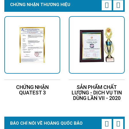
CHỨNG NHẬN THƯƠNG HIỆU
CHỨNG NHẬN
SẢN PHẨM CHẤT
QUATEST 3
LƯỢNG - DỊCH VỤ TIN
DÙNG LẦN VII - 2020
BÁO CHÍ NÓI VỀ HOÀNG QUỐC BẢO