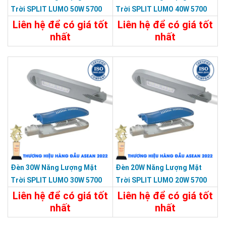
Trời SPLIT LUMO 50W 5700
Trời SPLIT LUMO 40W 5700
Màu Xám KY-FXC-002-C1
Màu Xám KY-FXC-001
Liên hệ để có giá tốt
Liên hệ để có giá tốt
nhất
nhất
Chi Tiết
Liên Hệ
Chi Tiết
Liên Hệ
Đèn 30W Năng Lượng Mặt
Đèn 20W Năng Lượng Mặt
Trời SPLIT LUMO 30W 5700
Trời SPLIT LUMO 20W 5700
Màu Xám KY-FXC-001-C2
Màu Xám KY-FXC-001-C1
Liên hệ để có giá tốt
Liên hệ để có giá tốt
nhất
nhất
Chi Tiết
Liên Hệ
Chi Tiết
Liên Hệ