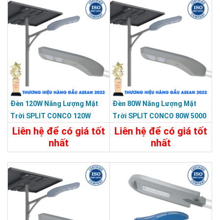
Đèn 120W Năng Lượng Mặt
Đèn 80W Năng Lượng Mặt
Trời SPLIT CONCO 120W
Trời SPLIT CONCO 80W 5000
5000 Màu Xám KY-F-HX-003
Màu Xám KY-F-HX-001
Liên hệ để có giá tốt
Liên hệ để có giá tốt
nhất
nhất
Chi Tiết
Liên Hệ
Chi Tiết
Liên Hệ