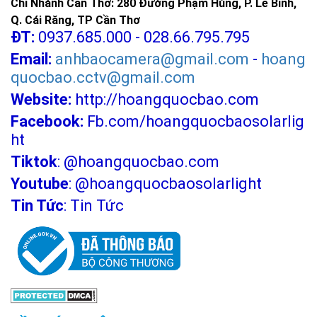
Chi Nhánh Cần Thơ: 280 Đường Phạm Hùng, P. Lê Bình,
Q. Cái Răng, TP Cần Thơ
ĐT:
0937.685.000 - 028.66.795.795
Email:
anhbaocamera@gmail.com
-
hoang
quocbao.cctv@gmail.com
Website:
http://hoangquocbao.com
Facebook:
Fb.com/hoangquocbaosolarlig
ht
Tiktok
:
@hoangquocbao.com
Youtube
:
@hoangquocbaosolarlight
Tin Tức
:
Tin Tức