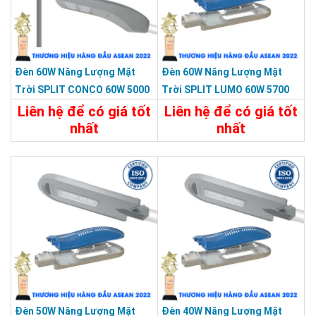
Đèn 60W Năng Lượng Mặt
Đèn 60W Năng Lượng Mặt
Trời SPLIT CONCO 60W 5000
Trời SPLIT LUMO 60W 5700
Màu Xám KY-F-HX-001-C1
Màu Xám KY-FXC-002
Liên hệ để có giá tốt
Liên hệ để có giá tốt
nhất
nhất
Chi Tiết
Liên Hệ
Chi Tiết
Liên Hệ
Đèn 50W Năng Lượng Mặt
Đèn 40W Năng Lượng Mặt