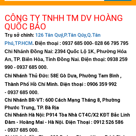
CÔNG TY TNHH TM DV HOÀNG
QUỐC BẢO
Trụ sở chính:
126 Tân Quý,P.Tân Qúy,Q.Tân
Phú,TP.HCM
.
Điện thoại : 0937 685 000
- 028 66 795 795
Chi Nhánh Đồng Nai: 2394 Quốc Lộ 1K, Phường Hóa
An, TP. Biên Hòa, Tỉnh Đồng Nai. Điện thoại: 0938 259
990 -
0937 685 000
.
Chi Nhánh Thủ Đức:
58E Gò Dưa, Phường Tam Bình ,
Thành Phố Hồ Chí Minh
.
Điện thoại : 0906 359 992
-
0937 685 000
.
Chi Nhánh BR-VT:
600 Cách Mạng Tháng 8, Phường
Phước Trung, TP. Bà Rịa
Chi Nhánh Hà Nội: P914 Tòa Nhà CT4C/X2 KĐT Bắc Linh
Đàm - Hoàng Mai - Hà Nội.
Điện Thoại : 0912 526 586
-
0937 685 000.