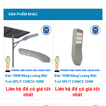
SẢN PHẨM KHÁC
Đèn 100W Năng Lượng Mặt
Đèn 150W Năng Lượng Mặt
Trời SPLIT CONCO 100W
Trời SPLIT CONCO 150W
5000 Màu Xám KY-F-HX-002
5000 Màu Xám KY-F-HX-004
Liên hệ để có giá tốt
Liên hệ để có giá tốt
nhất
nhất
Chi Tiết
Liên Hệ
Chi Tiết
Liên Hệ