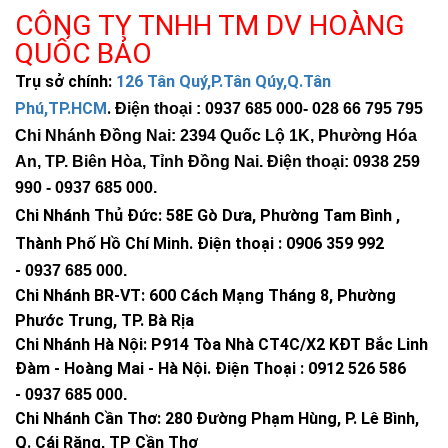
CÔNG TY TNHH TM DV HOÀNG
QUỐC BẢO
Trụ sở chính:
126 Tân Quý,P.Tân Qúy,Q.Tân
Phú,TP.HCM
.
Điện thoại : 0937 685 000
- 028 66 795 795
Chi Nhánh Đồng Nai: 2394 Quốc Lộ 1K, Phường Hóa
An, TP. Biên Hòa, Tỉnh Đồng Nai. Điện thoại: 0938 259
990 -
0937 685 000
.
Chi Nhánh Thủ Đức:
58E Gò Dưa, Phường Tam Bình ,
Thành Phố Hồ Chí Minh
.
Điện thoại : 0906 359 992
-
0937 685 000
.
Chi Nhánh BR-VT:
600 Cách Mạng Tháng 8, Phường
Phước Trung, TP. Bà Rịa
Chi Nhánh Hà Nội: P914 Tòa Nhà CT4C/X2 KĐT Bắc Linh
Đàm - Hoàng Mai - Hà Nội.
Điện Thoại : 0912 526 586
-
0937 685 000.
Chi Nhánh Cần Thơ: 280 Đường Phạm Hùng, P. Lê Bình,
Q. Cái Răng, TP Cần Thơ