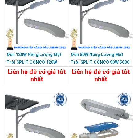
Đèn 120W Năng Lượng Mặt
Đèn 80W Năng Lượng Mặt
Trời SPLIT CONCO 120W
Trời SPLIT CONCO 80W 5000
5000 Màu Xám KY-F-HX-003
Màu Xám KY-F-HX-001
Liên hệ để có giá tốt
Liên hệ để có giá tốt
nhất
nhất
Chi Tiết
Liên Hệ
Chi Tiết
Liên Hệ