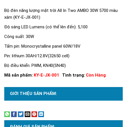
Bộ đèn năng lượng mặt trời All In Two AMBO 30W 5700 màu
xám (KY-E-JX-001)
Độ sáng LED Lumens (có thể lên đến): 5,100
Công suất: 30W
Tấm pin: Monocrystalline panel 60W/18V
Pin: lithium 30AH/12.8V(32650 cell)
Bộ điều khiển: PWM, KN40(SN40)
Mã sản phẩm:
KY-E-JX-001
Tình trạng:
Còn Hàng
GIỚI THIỆU SẢN PHẨM:
Xem thêm
ĐÁNH GIÁ SẢN PHẨM: