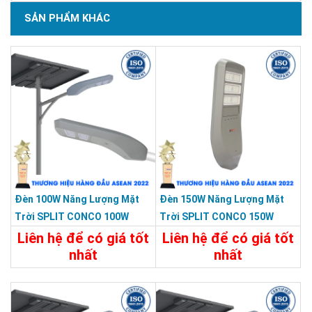
SẢN PHẨM KHÁC
Đèn 100W Năng Lượng Mặt
Đèn 150W Năng Lượng Mặt
Trời SPLIT CONCO 100W
Trời SPLIT CONCO 150W
5000 Màu Xám KY-F-HX-002
5000 Màu Xám KY-F-HX-004
Liên hệ để có giá tốt
Liên hệ để có giá tốt
nhất
nhất
Chi Tiết
Liên Hệ
Chi Tiết
Liên Hệ