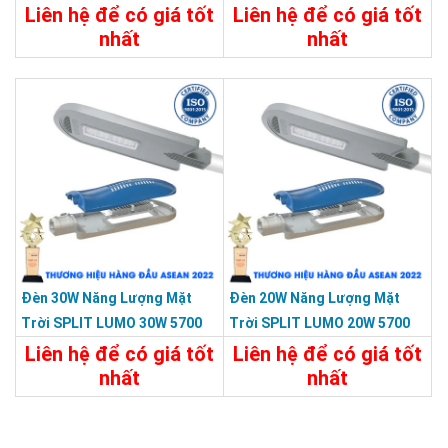
Màu Xám KY-FXC-002-C1
Màu Xám KY-FXC-001
Liên hệ để có giá tốt
Liên hệ để có giá tốt
nhất
nhất
Chi Tiết
Liên Hệ
Chi Tiết
Liên Hệ
Đèn 30W Năng Lượng Mặt
Đèn 20W Năng Lượng Mặt
Trời SPLIT LUMO 30W 5700
Trời SPLIT LUMO 20W 5700
Màu Xám KY-FXC-001-C2
Màu Xám KY-FXC-001-C1
Liên hệ để có giá tốt
Liên hệ để có giá tốt
nhất
nhất
Chi Tiết
Liên Hệ
Chi Tiết
Liên Hệ