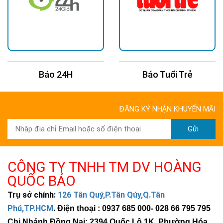
HÌNH ẢNH THỰC TẾ
Báo 24H
Báo Tuổi Trẻ
ĐĂNG KÝ NHẬN KHUYẾN MÃI
Gửi
CÔNG TY TNHH TM DV HOÀNG
QUỐC BẢO
Trụ sở chính:
126 Tân Quý,P.Tân Qúy,Q.Tân
Phú,TP.HCM
.
Điện thoại : 0937 685 000
- 028 66 795 795
Chi Nhánh Đồng Nai: 2394 Quốc Lộ 1K, Phường Hóa