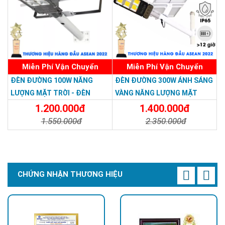
Loại pin đảm bảo hiệu suất cao, bền bỉ, an toàn. Tuổi thọ lên
đến 15 năm
Miễn Phí Vận Chuyển
Miễn Phí Vận Chuyển
ĐÈN ĐƯỜNG 100W NĂNG
ĐÈN ĐƯỜNG 300W ÁNH SÁNG
LƯỢNG MẶT TRỜI - ĐÈN
VÀNG NĂNG LƯỢNG MẶT
ĐƯỜNG NĂNG LƯỢNG MẶT
TRỜI - Solar Light 300W
1.200.000đ
1.400.000đ
TRỜI 100W GIÁ RẺ - Solar
1.550.000đ
2.350.000đ
Light 100W
Chi Tiết
Đặt Mua
Chi Tiết
Đặt Mua
CHỨNG NHẬN THƯƠNG HIỆU