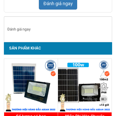
Đánh giá ngay
Đánh giá ngay
SẢN PHẨM KHÁC
SẢN PHẨM CHẤT LƯỢNG - DỊCH VỤ TIN DÙNG LẦN VII - 2020
Hợp kim nhôm magiê cao cấp
35%
33%
Vỏ đèn được làm từ nhôm đúc chịu lực, với thiết kế giúp tản
nhiệt tốt
Chống ăn mòn, kiên cố, bền vững, thẩm mỹ
Trang bị thấu kính quang học ngoài trời PC
Có khả năng truyền ánh sáng cao, độ truyền sáng 93%, chịu