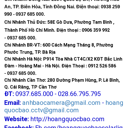
An, TP. Biên Hòa, Tỉnh Đồng Nai. Điện thoại: 0938 259
990 -
0937 685 000
.
Chi Nhánh Thủ Đức:
58E Gò Dưa, Phường Tam Bình ,
Thành Phố Hồ Chí Minh
.
Điện thoại : 0906 359 992
-
0937 685 000
.
Chi Nhánh BR-VT:
600 Cách Mạng Tháng 8, Phường
Phước Trung, TP. Bà Rịa
Chi Nhánh Hà Nội: P914 Tòa Nhà CT4C/X2 KĐT Bắc Linh
Đàm - Hoàng Mai - Hà Nội.
Điện Thoại : 0912 526 586
-
0937 685 000.
Chi Nhánh Cần Thơ: 280 Đường Phạm Hùng, P. Lê Bình,
Q. Cái Răng, TP Cần Thơ
ĐT:
0937.685.000 - 028.66.795.795
Email:
anhbaocamera@gmail.com
-
hoang
quocbao.cctv@gmail.com
Website:
http://hoangquocbao.com
Facebook:
Fb.com/hoangquocbaosolarlig