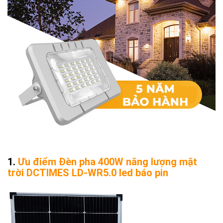
Ưu điểm Đèn pha 400W năng lượng mặt
trời DCTIMES LD-WR5.0 led báo pin