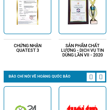
CHỨNG NHẬN
SẢN PHẨM CHẤT
QUATEST 3
LƯỢNG - DỊCH VỤ TIN
Chip led cao cấp CREE Mỹ (USA)
DÙNG LẦN VII - 2020
Chip LED Mỹ cao cấp CREE USA nhập khẩu, một thương hiệu
nổi tiếng, với tuổi thọ lên tới 100,000 giờ.
Chip LED của CREE Mỹ có hiệu quả phát quang cực cao, lên tới
BÁO CHÍ NÓI VỀ HOÀNG QUỐC BẢO
210 lm/W, trong khi hạt LED thông thường chỉ từ 80-90 lm/W.
Giá trị lumen (quang thông) của hạt LED càng lớn, lượng nhiệt
phát ra càng thấp.
Nhiệt độ càng thấp, ánh sáng càng chậm suy giảm, điều này
đảm bảo hiệu quả ánh sáng.