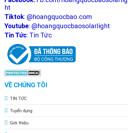
ht
Tiktok
:
@hoangquocbao.com
Đèn năng lượng mặt trời DCTIMES đáp ứng các tiêu
Youtube
:
@hoangquocbaosolarlight
chuẩn Châu Âu như CE,RoHS
Tin Tức
:
Tin Tức
VỀ CHÚNG TÔI
TIN TỨC
Tuyển dụng
Giới thiệu