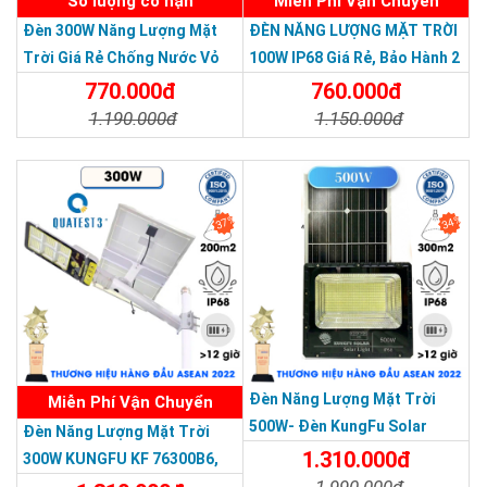
Số lượng có hạn
Miễn Phí Vận Chuyển
nhiệt tốt.
Đèn 300W Năng Lượng Mặt
ĐÈN NĂNG LƯỢNG MẶT TRỜI
Mặt đèn được xử lý và đúc bằng vật liệu nhựa teijin của Nhật
Trời Giá Rẻ Chống Nước Vỏ
100W IP68 Giá Rẻ, Bảo Hành 2
Bản
Nhôm Đúc
Năm
770.000đ
760.000đ
1.190.000đ
1.150.000đ
Chi Tiết
Đặt Mua
Chi Tiết
Đặt Mua
37%
34%
THƯƠNG HIỆU HÀNG ĐẦU ASEAN 2022
Đèn Năng Lượng Mặt Trời
Miễn Phí Vận Chuyển
500W- Đèn KungFu Solar
Đèn Năng Lượng Mặt Trời
Năng Lượng Mặt Trời 500W,IP
1.310.000đ
300W KUNGFU KF 76300B6,
67 Loại Lớn
1.990.000đ
IP68, Bảng Giá 2026