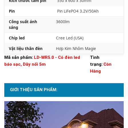
Kích thước tấm pin
550 x 600 x 30mm
Pin
Pin LiFePO4 3.2V/50Ah
Công suất ánh
3600lm
sáng
Chip led
Cree Led (USA)
Vật liệu thân đèn
Hợp Kim Nhôm Magie
Mã sản phẩm:
LD-WR5.0 - Có đèn led
Tình
báo sạc, Dây nối 5m
trạng:
Còn
Hàng
GIỚI THIỆU SẢN PHẨM: