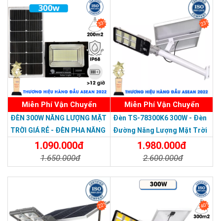
33%
23%
Miễn Phí Vận Chuyển
Miễn Phí Vận Chuyển
Thương hiệu dẫn đầu Việt Nam 2023
ĐÈN 300W NĂNG LƯỢNG MẶT
Đèn TS-78300K6 300W - Đèn
TRỜI GIÁ RẺ - ĐÈN PHA NĂNG
Đường Năng Lượng Mặt Trời
LƯỢNG MẶT TRỜI 300W MẪU
300W TS-78300K6 - Solar
Sử dụng pin Lithium ion LiFePO4
1.090.000đ
1.980.000đ
MỚI
Light 300W
1.650.000đ
2.600.000đ
Pin là bộ phận quan trọng nhất và cũng là yếu tố then chốt
quyết định tuổi thọ của đèn.
Chi Tiết
Đặt Mua
Chi Tiết
Đặt Mua
Sử dụng pin Lithium ion BYD 3.2V, với phạm vi nhiệt độ hoạt
động từ -47° đến 75°, hiệu suất phóng điện là 95%, trong khi
22%
40%
so sánh độ sâu phóng điện của pin axit chì khoảng 65%.