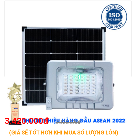
3.420.000đ
3.520.000đ
(GIÁ SẼ TỐT HƠN KHI MUA SỐ LƯỢNG LỚN)