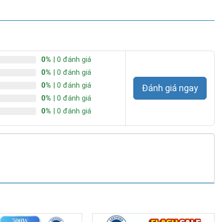
xúc trực tiếp với sản phẩm.
heo nhu cầu sử dụng, từ mức sáng nhất đến mức sáng nhẹ.
o cung cấp ánh sáng liên tục qua cả đêm, phục vụ nhu cầu chiếu
0%
| 0 đánh giá
0%
| 0 đánh giá
0%
| 0 đánh giá
Đánh giá ngay
0%
| 0 đánh giá
0%
| 0 đánh giá