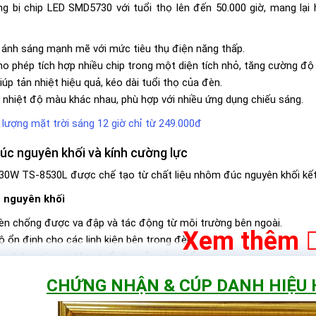
 bị chip LED SMD5730 với tuổi thọ lên đến 50.000 giờ, mang lại
 ánh sáng mạnh mẽ với mức tiêu thụ điện năng thấp.
ho phép tích hợp nhiều chip trong một diện tích nhỏ, tăng cường độ
iúp tản nhiệt hiệu quả, kéo dài tuổi thọ của đèn.
u nhiệt độ màu khác nhau, phù hợp với nhiều ứng dụng chiếu sáng.
lượng mặt trời sáng 12 giờ chỉ từ 249.000đ
úc nguyên khối và kính cường lực
30W TS-8530L được chế tạo từ chất liệu nhôm đúc nguyên khối kết 
 nguyên khối
 đèn chống được va đập và tác động từ môi trường bên ngoài.
Xem thêm
độ ổn định cho các linh kiện bên trong đèn.
y hóa, giúp gia tăng tuổi thọ của sản phẩm.
g lực
CHỨNG NHẬN & CÚP DANH HIỆU
c va đập mạnh mà không bị vỡ.