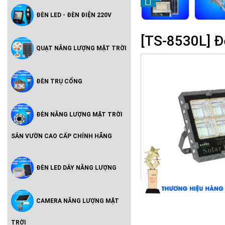
ĐÈN LED - ĐÈN ĐIỆN 220V
[TS-8530L] 
QUẠT NĂNG LƯỢNG MẶT TRỜI
ĐÈN TRỤ CỔNG
ĐÈN NĂNG LƯỢNG MẶT TRỜI
SÂN VƯỜN CAO CẤP CHÍNH HÃNG
ĐÈN LED DÂY NĂNG LƯỢNG
CAMERA NĂNG LƯỢNG MẶT
TRỜI