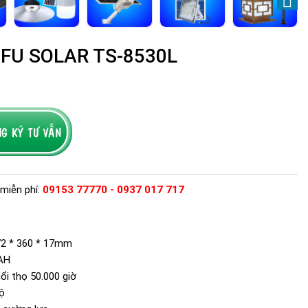
GFU SOLAR TS-8530L
miễn phí:
09153 77770 - 0937 017 717
72 * 360 * 17mm
AH
ổi thọ 50.000 giờ
độ