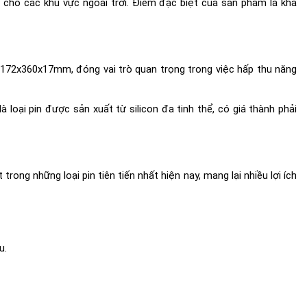
ho các khu vực ngoài trời. Điểm đặc biệt của sản phẩm là khả
 172x360x17mm, đóng vai trò quan trọng trong việc hấp thu năng
là loại pin được sản xuất từ silicon đa tinh thể, có giá thành phải
ng những loại pin tiên tiến nhất hiện nay, mang lại nhiều lợi ích
u.