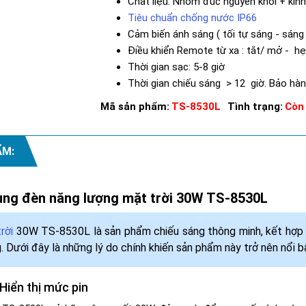
Chất liệu: Nhôm đúc nguyên khối + kín
Tiêu chuẩn chống nước IP66
Cảm biến ánh sáng ( tối tự sáng - sáng 
Điều khiển Remote từ xa : tắt/ mở - hẹ
Thời gian sạc: 5-8 giờ
Thời gian chiếu sáng > 12 giờ. Bảo hà
Mã sản phẩm:
TS-8530L
Tình trạng:
Còn
ẨM:
dụng đèn năng lượng mặt trời 30W TS-8530L
rời
30W TS-8530L là sản phẩm chiếu sáng thông minh, kết hợp côn
. Dưới đây là những lý do chính khiến sản phẩm này trở nên nổi 
Hiển thị mức pin