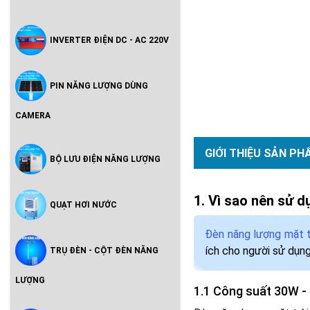
INVERTER ĐIỆN DC - AC 220V
PIN NĂNG LƯỢNG DÙNG
CAMERA
GIỚI THIỆU SẢN PH
BỘ LƯU ĐIỆN NĂNG LƯỢNG
Vì sao nên sử 
QUẠT HƠI NƯỚC
Đèn năng lượng mặt t
ích cho người sử dụng
TRỤ ĐÈN - CỘT ĐÈN NĂNG
LƯỢNG
Công suất 30W - 