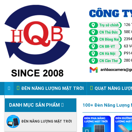
ĐÈN NĂNG LƯỢNG MẶT TRỜI
QUẠT NĂNG LƯỢ
VIDEO ĐÈN PHA ĐIỆN 220V
DANH MỤC SẢN PHẨM
100+ Đèn Năng Lượng M
ĐÈN NĂNG LƯỢNG MẶT TRỜI