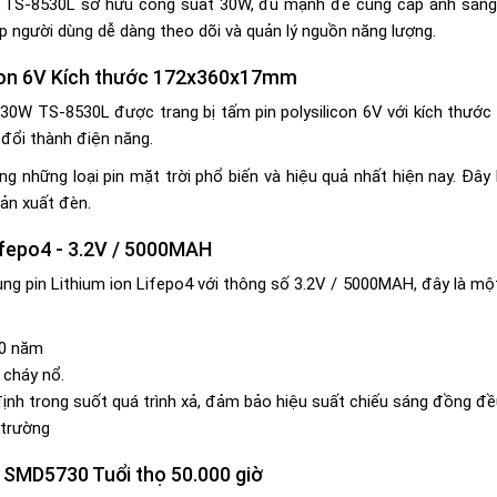
 TS-8530L sở hữu công suất 30W, đủ mạnh để cung cấp ánh sáng c
úp người dùng dễ dàng theo dõi và quản lý nguồn năng lượng.
icon 6V Kích thước 172x360x17mm
 30W TS-8530L được trang bị tấm pin polysilicon 6V với kích thước
 đổi thành điện năng.
ong những loại pin mặt trời phổ biến và hiệu quả nhất hiện nay. Đây 
sản xuất đèn.
Lifepo4 - 3.2V / 5000MAH
pin Lithium ion Lifepo4 với thông số 3.2V / 5000MAH, đây là một tro
10 năm
 cháy nổ.
 định trong suốt quá trình xả, đảm bảo hiệu suất chiếu sáng đồng đề
 trường
 SMD5730 Tuổi thọ 50.000 giờ