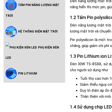
Đèn năng lượng mặt trời
TẤM PIN NĂNG LƯỢNG MẶT
năng hiển thị mức pin, gi
TRỜI
Tấm Pin polysil
Đèn năng lượng mặt trời
lượng mặt trời và chuyển
HỆ THỐNG ĐIỆN MẶT TRỜI
Pin polysilicon là một tr
chăng, giúp giảm chi phí 
PHỤ KIỆN ĐÈN
Pin Lithium ion 
LED
Đèn 30W TS-8530L sử dụng 
cho người sử dụng như
PIN LITHIUM
Tuổi thọ cao hơn 
Giảm thiểu nguy cơ
Duy trì điện áp ổn
Thân thiện với môi
Sử dụng chip LED