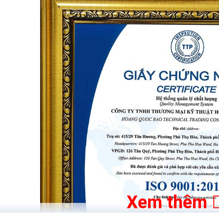
t lượng ánh sáng, giữ cho đèn chiếu sáng hiệu quả.
t: Kính cường lực chịu được tác động từ thời tiết khắc nghiệt như m
g nước IP66
 TS-8530L có thể hoạt động ổn định dưới mọi điều kiện thời tiết, 
éo dài tuổi thọ của sản phẩm.
tốt, người dùng có thể lắp đèn ở nhiều vị trí khác nhau mà không lo
30W TS-8530L được thiết kế với tính năng tự động tắt/bật, giúp tiế
g tắt/bật
t của đèn TS-8530L hoạt động dựa trên cảm biến ánh sáng và thời 
môi trường trở nên tối, cảm biến ánh sáng sẽ kích hoạt đèn tự động 
an đêm kết thúc và ánh sáng môi trường tăng lên, đèn sẽ tự động tắ
Remote từ xa
Xem thêm
-8530L cho phép người dùng: