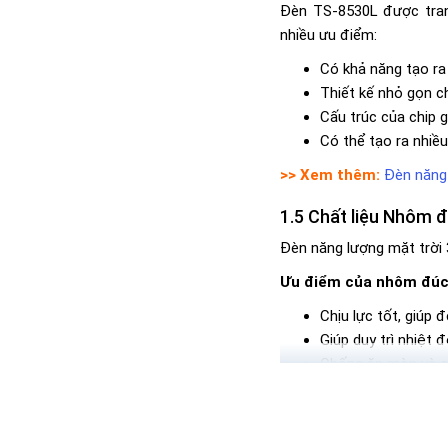
Đèn TS-8530L được trang
nhiều ưu điểm:
Có khả năng tạo ra
Thiết kế nhỏ gọn c
Cấu trúc của chip g
Có thể tạo ra nhiề
>> Xem thêm:
Đèn năng 
Chất liệu Nhôm đ
Đèn năng lượng mặt trời 
Ưu điểm của nhôm đúc
Chịu lực tốt, giúp
Giúp duy trì nhiệt 
Chống ăn mòn và ox
Ưu điểm của kính cườn
Khả năng chịu đượ