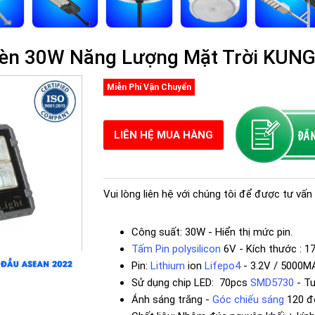
Đèn 30W Năng Lượng Mặt Trời KUN
Miễn Phí Vận Chuyển
LIÊN HỆ MUA HÀNG
Vui lòng liên hệ với chúng tôi để được tư vấn 
Công suất: 30W - Hiển thị mức pin.
Tấm Pin polysilicon
6V - Kích thước : 1
Pin:
Lithium
ion
Lifepo4
- 3.2V / 5000M
Sử dụng chip LED: 70pcs
SMD5730
- Tu
Ánh sáng trắng -
Góc chiếu sáng
120 