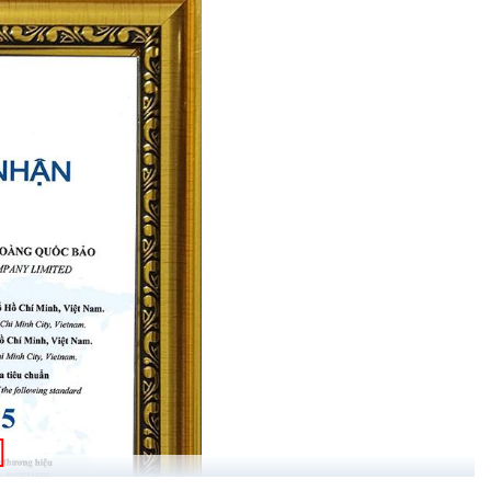
ưa, nắng, gió mạnh mà không bị hỏng hóc.
giảm rủi ro gây hỏng hóc do nước. Khả năng chống nước giúp bảo
 sợ bị ảnh hưởng bởi nước.
t kiệm năng lượng và dễ dàng sử dụng.
gian:
bật để chiếu sáng.
t để tiết kiệm năng lượng.