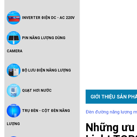
INVERTER ĐIỆN DC - AC 220V
PIN NĂNG LƯỢNG DÙNG
CAMERA
BỘ LƯU ĐIỆN NĂNG LƯỢNG
QUẠT HƠI NƯỚC
GIỚI THIỆU SẢN PH
TRỤ ĐÈN - CỘT ĐÈN NĂNG
Đèn đường năng lượng mặ
Những ưu 
LƯỢNG