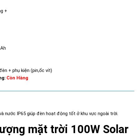
ng +
mAh
n + phụ kiện (pin,ốc vít)
ng:
Còn Hàng
 nước IP65 giúp đèn hoạt động tốt ở khu vực ngoài trời.
ượng mặt trời 100W Solar