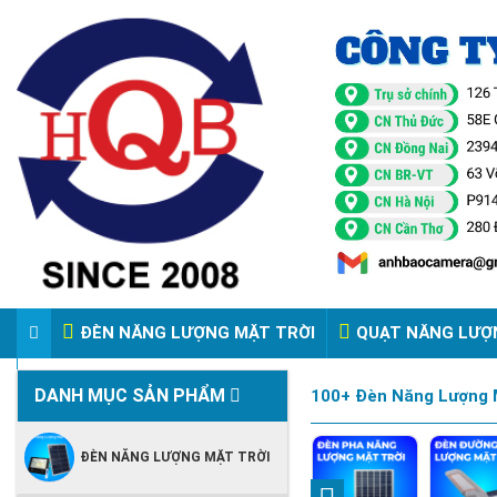
ĐÈN NĂNG LƯỢNG MẶT TRỜI
QUẠT NĂNG LƯỢ
VIDEO ĐÈN PHA ĐIỆN 220V
DANH MỤC SẢN PHẨM
100+ Đèn Năng Lượng M
ĐÈN NĂNG LƯỢNG MẶT TRỜI