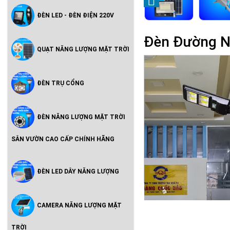
ĐÈN LED - ĐÈN ĐIỆN 220V
Đèn Đường N
QUẠT NĂNG LƯỢNG MẶT TRỜI
ĐÈN TRỤ CỔNG
ĐÈN NĂNG LƯỢNG MẶT TRỜI
SÂN VƯỜN CAO CẤP CHÍNH HÃNG
ĐÈN LED DÂY NĂNG LƯỢNG
CAMERA NĂNG LƯỢNG MẶT
TRỜI