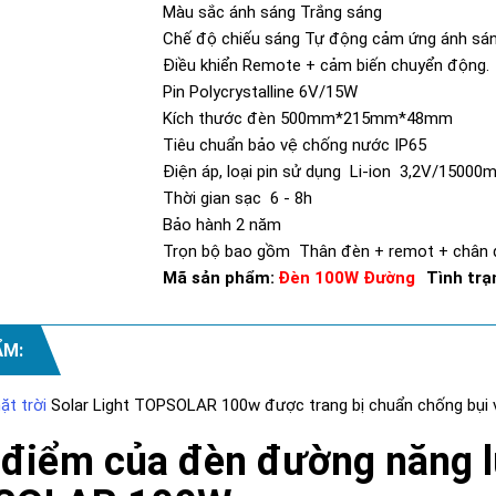
Màu sắc ánh sáng
Trắng sáng
Chế độ chiếu sáng
Tự động cảm ứng ánh sá
Điều khiển
Remote + cảm biến chuyển động.
Pin
Polycrystalline 6V/15W
Kích thước đèn
500mm*215mm*48mm
Tiêu chuẩn bảo vệ chống nước
IP65
Điện áp, loại pin sử dụng
Li-ion 3,2V/15000
Thời gian sạc
6 - 8h
Bảo hành
2 năm
Trọn bộ bao gồm
Thân đèn + remot + chân đè
Mã sản phẩm:
Đèn 100W Đường
Tình trạ
ẨM:
t trời
Solar Light TOPSOLAR 100w được trang bị chuẩn chống bụi và
điểm của đèn đường năng l