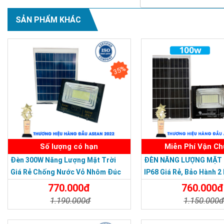
SẢN PHẨM KHÁC
35%
Số lượng có hạn
Miễn Phí Vận C
Đèn 300W Năng Lượng Mặt Trời
ĐÈN NĂNG LƯỢNG MẶT 
Giá Rẻ Chống Nước Vỏ Nhôm Đúc
IP68 Giá Rẻ, Bảo Hành 2
770.000đ
760.000đ
1.190.000đ
1.150.000
An toàn:
Đèn năng lượng
Chi Tiết
Đặt Mua
Chi Tiết