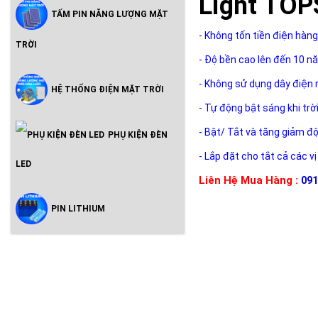
Light TO
TẤM PIN NĂNG LƯỢNG MẶT
- Không tốn tiền điện hàng
TRỜI
- Độ bền cao lên đến 10 n
- Không sử dụng dây điện 
HỆ THỐNG ĐIỆN MẶT TRỜI
- Tự động bật sáng khi trờ
- Bật/ Tắt và tăng giảm đ
PHỤ KIỆN ĐÈN
- Lắp đặt cho tắt cả các vị
LED
Liên Hệ Mua Hàng :
091
PIN LITHIUM