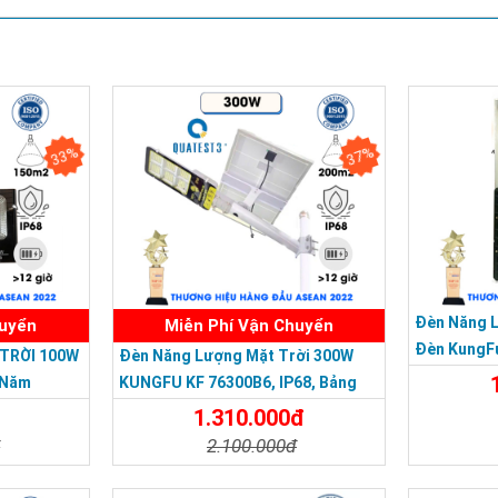
33%
37%
Đèn Năng 
huyển
Miễn Phí Vận Chuyển
Đèn KungF
TRỜI 100W
Đèn Năng Lượng Mặt Trời 300W
Trời 500W,
 Năm
KUNGFU KF 76300B6, IP68, Bảng
Giá 2026
1.310.000đ
đ
2.100.000đ
Chi Tiế
 mặt trời 100W không sử dụng dây điện, nguồn điện nên rất an toàn
Đặt Mua
Chi Tiết
Đặt Mua