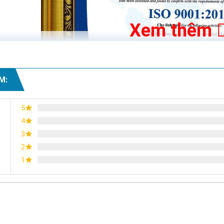
Xem thêm
M:
5
4
3
2
1
Chứng nhận ISO 9001:2015