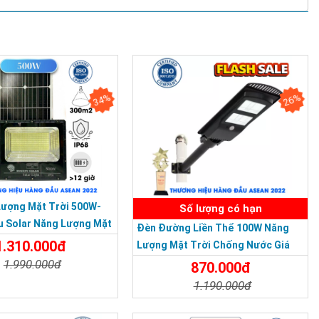
34%
26%
Lượng Mặt Trời 500W-
Số lượng có hạn
u Solar Năng Lượng Mặt
Đèn Đường Liền Thể 100W Năng
IP 67 Loại Lớn
1.310.000đ
Lượng Mặt Trời Chống Nước Giá
Rẻ
1.990.000đ
870.000đ
1.190.000đ
t
Đặt Mua
 với mọi người xung quanh.
Chi Tiết
Đặt Mua