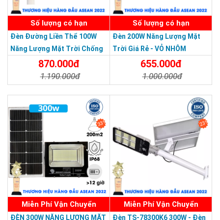
Số lượng có hạn
Số lượng có hạn
Đèn Đường Liền Thể 100W
Đèn 200W Năng Lượng Mặt
Năng Lượng Mặt Trời Chống
Trời Giá Rẻ - VỎ NHÔM
Nước Giá Rẻ
870.000đ
655.000đ
1.190.000đ
1.000.000đ
Chi Tiết
Đặt Mua
Chi Tiết
Đặt Mua
33%
23%
Miễn Phí Vận Chuyển
Miễn Phí Vận Chuyển
Thương hiệu dẫn đầu Việt Nam 2023
ĐÈN 300W NĂNG LƯỢNG MẶT
Đèn TS-78300K6 300W - Đèn