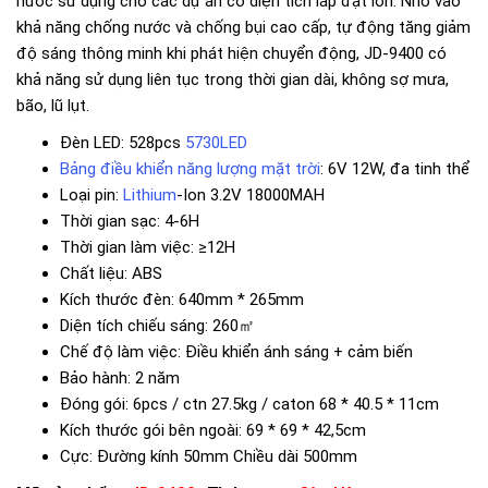
nước sử dụng cho các dự án có diện tích lắp đặt lớn. Nhờ vào
khả năng chống nước và chống bụi cao cấp, tự động tăng giảm
độ sáng thông minh khi phát hiện chuyển động, JD-9400 có
khả năng sử dụng liên tục trong thời gian dài, không sợ mưa,
bão, lũ lụt.
Đèn LED: 528pcs
5730LED
Bảng điều khiển năng lượng mặt trời
: 6V 12W, đa tinh thể
Loại pin:
Lithium
-Ion 3.2V 18000MAH
Thời gian sạc: 4-6H
Thời gian làm việc: ≥12H
Chất liệu: ABS
Kích thước đèn: 640mm * 265mm
Diện tích chiếu sáng: 260㎡
Chế độ làm việc: Điều khiển ánh sáng + cảm biến
Bảo hành: 2 năm
Đóng gói: 6pcs / ctn 27.5kg / caton 68 * 40.5 * 11cm
Kích thước gói bên ngoài: 69 * 69 * 42,5cm
Cực: Đường kính 50mm Chiều dài 500mm