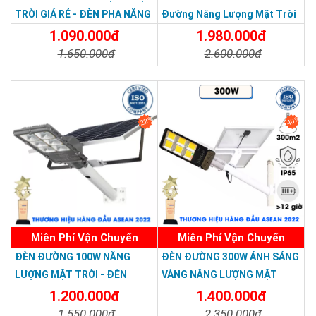
TRỜI GIÁ RẺ - ĐÈN PHA NĂNG
Đường Năng Lượng Mặt Trời
LƯỢNG MẶT TRỜI 300W MẪU
300W TS-78300K6 - Solar
1.090.000đ
1.980.000đ
MỚI
Light 300W
1.650.000đ
2.600.000đ
Chi Tiết
Đặt Mua
Chi Tiết
Đặt Mua
22%
40%
Miễn Phí Vận Chuyển
Miễn Phí Vận Chuyển
ĐÈN ĐƯỜNG 100W NĂNG
ĐÈN ĐƯỜNG 300W ÁNH SÁNG
LƯỢNG MẶT TRỜI - ĐÈN
VÀNG NĂNG LƯỢNG MẶT
ĐƯỜNG NĂNG LƯỢNG MẶT
TRỜI - Solar Light 300W
1.200.000đ
1.400.000đ
TRỜI 100W GIÁ RẺ - Solar
1.550.000đ
2.350.000đ