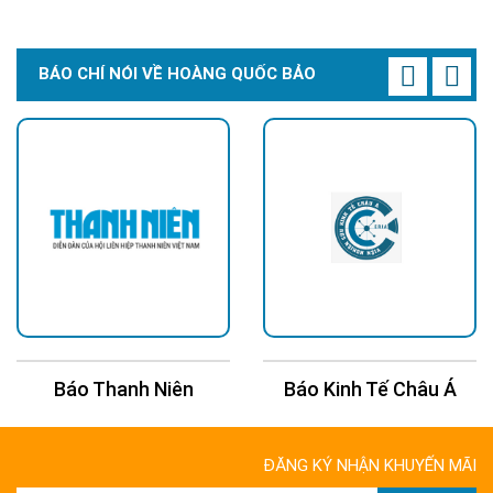
hãng
BÁO CHÍ NÓI VỀ HOÀNG QUỐC BẢO
Hiện nay quý khách hàng có thể mua đèn năng lượng mặt trời
JD-9400 chính hãng, nhiều ưu đãi, bảo hành lâu và có phiếu bảo
hành khi mua đèn có thể liên hệ hotline:
09153 77770 -
hoặc đến những địa điểm sau
028.66.795.795
CÔNG TY TNHH TM DV HOÀNG QUỐC BẢO
Trụ sở chính: 126 Tân Quý,P.Tân Qúy,Q.Tân Phú,TP.HCM
Báo Kinh Tế Châu Á
Báo 24H
Chi Nhánh Q10: 324 Nhật Tảo, P.6, Q.10, TP.HCM
Chi Nhánh Thủ Đức: 1110A5 Phạm Văn Đồng , Phường Linh
Đông , Thành Phố THỦ ĐỨC
ĐĂNG KÝ NHẬN KHUYẾN MÃI
Chi Nhánh Đồng Nai: 2394 Quốc Lộ 1K, Phường Hoá An, TP. Biên