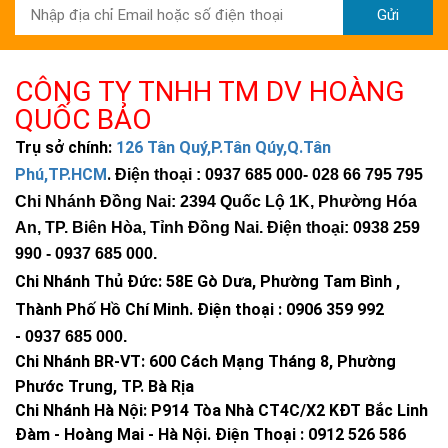
Hoà, Tỉnh Đồng Nai
Gửi
Chi Nhánh BR-VT: 477 Cách Mạng Tháng 8, P.Phước Nguyên, TP.
Bà Rịa, Vũng Tàu
Chi Nhánh Hà Nội: P914 Tòa Nhà CT4C/X2 KĐT Bắc Linh Đàm -
CÔNG TY TNHH TM DV HOÀNG
Hoàng Mai - Hà Nội.
QUỐC BẢO
ĐT: 09153 77770 - 028.66.795.795
Trụ sở chính:
126 Tân Quý,P.Tân Qúy,Q.Tân
Phú,TP.HCM
.
- Cam kết bảo hành 2 Năm cho đèn
Điện thoại : 0937 685 000
- 028 66 795 795
Chi Nhánh Đồng Nai: 2394 Quốc Lộ 1K, Phường Hóa
- Tuổi thọ tấm pin lên đến 25 năm
An, TP. Biên Hòa, Tỉnh Đồng Nai. Điện thoại: 0938 259
- Hỗ trợ quý khách hàng 24/7
990 -
0937 685 000
.
Giao hàng các tỉnh siêu nhanh chỉ từ 1 - 2
Chi Nhánh Thủ Đức:
58E Gò Dưa, Phường Tam Bình ,
ngày
Thành Phố Hồ Chí Minh
.
Điện thoại : 0906 359 992
-
0937 685 000
.
Cần Tìm Đại Lý Phân Phối Trên Toàn Quốc.
Chi Nhánh BR-VT:
600 Cách Mạng Tháng 8, Phường
Giao hàng các tỉnh theo hình thức :Giao hàng - kiểm tra hàng
Phước Trung, TP. Bà Rịa
- thanh toán
.
Chi Nhánh Hà Nội: P914 Tòa Nhà CT4C/X2 KĐT Bắc Linh
Đàm - Hoàng Mai - Hà Nội.
Điện Thoại : 0912 526 586