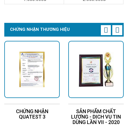
Light 100W
Chi Tiết
Đặt Mua
Chi Tiết
Đặt Mua
CHỨNG NHẬN THƯƠNG HIỆU
Địa chỉ mua đèn năng lượng mặt trời JD-
CHỨNG NHẬN
SẢN PHẨM CHẤT
QUATEST 3
LƯỢNG - DỊCH VỤ TIN
9400 chính hãng, giá tốt
DÙNG LẦN VII - 2020
An tâm mua hàng với phiếu bảo hành chính