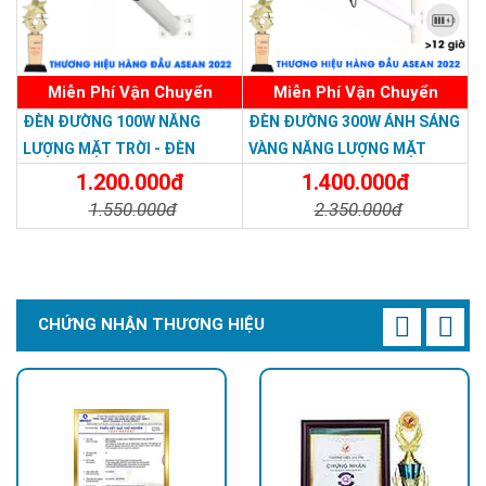
Miễn Phí Vận Chuyển
Miễn Phí Vận Chuyển
ĐÈN ĐƯỜNG 100W NĂNG
ĐÈN ĐƯỜNG 300W ÁNH SÁNG
LƯỢNG MẶT TRỜI - ĐÈN
VÀNG NĂNG LƯỢNG MẶT
ĐƯỜNG NĂNG LƯỢNG MẶT
TRỜI - Solar Light 300W
1.200.000đ
1.400.000đ
TRỜI 100W GIÁ RẺ - Solar
1.550.000đ
2.350.000đ
Light 100W
Chi Tiết
Đặt Mua
Chi Tiết
Đặt Mua
CHỨNG NHẬN THƯƠNG HIỆU