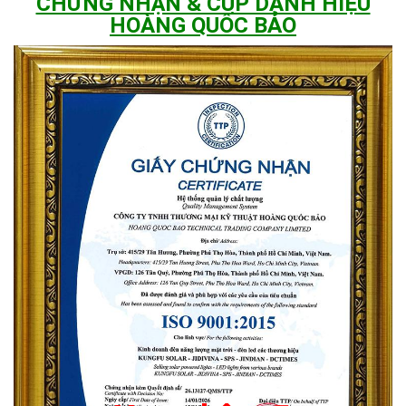
CHỨNG NHẬN & CÚP DANH HIỆU
HOÀNG QUỐC BẢO