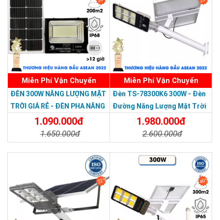
Miễn Phí Vận Chuyển
Miễn Phí Vận Chuyển
Thương hiệu dẫn đầu Việt Nam 2023
ĐÈN 300W NĂNG LƯỢNG MẶT
Đèn TS-78300K6 300W - Đèn
TRỜI GIÁ RẺ - ĐÈN PHA NĂNG
Đường Năng Lượng Mặt Trời
LƯỢNG MẶT TRỜI 300W MẪU
300W TS-78300K6 - Solar
1.090.000đ
1.980.000đ
MỚI
Light 300W
1.650.000đ
2.600.000đ
Chi Tiết
Đặt Mua
Chi Tiết
Đặt Mua
22%
40%