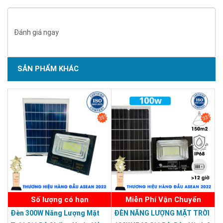
Đánh giá ngay
SẢN PHẨM KHÁC
SẢN PHẨM CHẤT LƯỢNG - DỊCH VỤ TIN DÙNG LẦN VII - 2020
35%
33%
Số lượng có hạn
Miễn Phí Vận Chuyển
Công suất đèn : 5W
Đèn 300W Năng Lượng Mặt
ĐÈN NĂNG LƯỢNG MẶT TRỜI