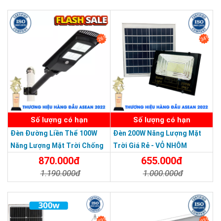
Chi Tiết
Đặt Mua
26%
34%
SẢN PHẨM DỊCH VỤ CHẤT LƯỢNG ASEAN 2019
Số lượng có hạn
Số lượng có hạn
Đèn Đường Liền Thể 100W
Đèn 200W Năng Lượng Mặt
Năng Lượng Mặt Trời Chống
Trời Giá Rẻ - VỎ NHÔM
Nước Giá Rẻ
870.000đ
655.000đ
1.190.000đ
1.000.000đ
Chi Tiết
Đặt Mua
Chi Tiết
Đặt Mua
33%
23%