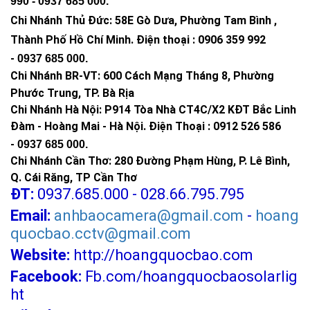
990 -
0937 685 000
.
Chi Nhánh Thủ Đức:
58E Gò Dưa, Phường Tam Bình ,
Thành Phố Hồ Chí Minh
.
Điện thoại : 0906 359 992
-
0937 685 000
.
Chi Nhánh BR-VT:
600 Cách Mạng Tháng 8, Phường
Phước Trung, TP. Bà Rịa
Chi Nhánh Hà Nội: P914 Tòa Nhà CT4C/X2 KĐT Bắc Linh
Đàm - Hoàng Mai - Hà Nội.
Điện Thoại : 0912 526 586
-
0937 685 000.
Chi Nhánh Cần Thơ: 280 Đường Phạm Hùng, P. Lê Bình,
Q. Cái Răng, TP Cần Thơ
ĐT:
0937.685.000 - 028.66.795.795
Email:
anhbaocamera@gmail.com
-
hoang
quocbao.cctv@gmail.com
Website:
http://hoangquocbao.com
Facebook:
Fb.com/hoangquocbaosolarlig
ht