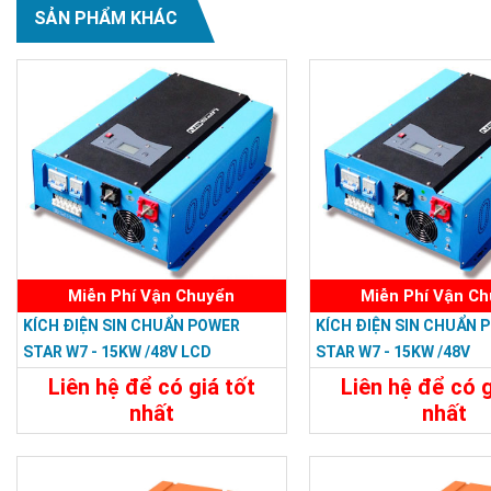
SẢN PHẨM KHÁC
Miễn Phí Vận Chuyển
Miễn Phí Vận C
KÍCH ĐIỆN SIN CHUẨN POWER
KÍCH ĐIỆN SIN CHUẨN 
STAR W7 - 15KW /48V LCD
STAR W7 - 15KW /48V
Liên hệ để có giá tốt
Liên hệ để có g
nhất
nhất
47.988.000đ
46.798.800
Chi Tiết
Đặt Mua
Chi Tiết