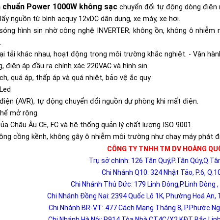
n chuẩn P
ower
1000W
kh
ông sạc
chuyển đổi tự động dòng điện 
ấy nguồn từ bình acquy 12vDC dân dụng, xe máy, xe hơi.
i sóng hình sin nhờ công nghệ INVERTER; không ồn, không ô nhiễm m
.
oại tải khác nhau, hoạt động trong môi trường khắc nghiệt. - Vận hàn
g, điện áp đầu ra chính xác 220VAC và hình sin
ch, quá áp, thấp áp và quá nhiệt, bảo vệ ắc quy
 Led
 điện (AVR), tự động chuyển đổi nguồn dự phòng khi mất điện.
thể mở rộng.
của Châu Âu CE, FC và hệ thống quản lý chất lượng ISO 9001.
không cồng kềnh, không gây ô nhiễm môi trường như chạy máy phát đ
CÔNG TY TNHH TM DV HOÀNG QU
Trụ sở chính: 126 Tân Quý,P.Tân Qúy,Q.T
Chi Nhánh Q10: 324 Nhật Tảo, P.6, Q.1
Chi Nhánh Thủ Đức: 179 Linh Đông,P.Linh Đông 
Chi Nhánh Đồng Nai: 2394 Quốc Lộ 1K, Phường Hoá An, T
Chi Nhánh BR-VT: 477 Cách Mạng Tháng 8, P.Phước Ngu
Chi Nhánh Hà Nội: P914 Tòa Nhà CT4C/X2 KĐT Bắc Linh 