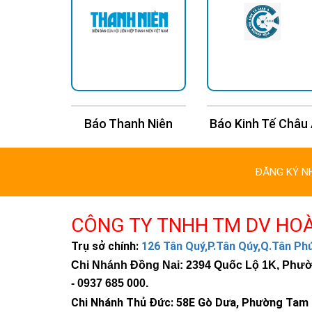
n Trí
Báo Thanh Niên
Báo Kinh Tế Châu
ĐĂNG KÝ N
CÔNG TY TNHH TM DV HO
Trụ sở chính:
126 Tân Quý,P.Tân Qúy,Q.Tân P
Chi Nhánh Đồng Nai: 2394 Quốc Lộ 1K, Phường
-
0937 685 000
.
Chi Nhánh Thủ Đức:
58E Gò Dưa, Phường Tam B