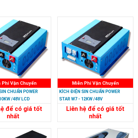
 Phí Vận Chuyển
Miễn Phí Vận Chuyển
 SIN CHUẨN POWER
KÍCH ĐIỆN SIN CHUẨN POWER
 10KW /48V LCD
STAR W7 - 12KW /48V
hệ để có giá tốt
Liên hệ để có giá tốt
nhất
nhất
33.588.000đ
34.788.000đ
t
Đặt Mua
Chi Tiết
Đặt Mua