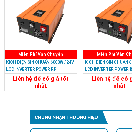
Miễn Phí Vận Chuyển
Miễn Phí Vận C
KÍCH ĐIỆN SIN CHUẨN 6000W / 24V
KÍCH ĐIỆN SIN CHUẨN 6
LCD INVERTER POWER RP
LCD INVERTER POWER 
Liên hệ để có giá tốt
Liên hệ để có g
nhất
nhất
22.788.000đ
23.988.000
Chi Tiết
Đặt Mua
Chi Tiết
CHỨNG NHẬN THƯƠNG HIỆU