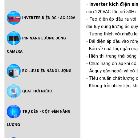
-
Inverter kích điện si
cao 220VAC tần số 50Hz l
INVERTER ĐIỆN DC - AC 220V
- Tạo điện áp đầu ra vớ
dài tùy dung lượng ắc quy
- Tương thích với nhiều l
PIN NĂNG LƯỢNG DÙNG
- Dải điện áp đầu vào rộn
- Bảo về quá tải, ngắn mạ
CAMERA
- Hiển thị trạng thái bằng
- Chức năng ổn áp khi có
- Ắcquy gắn ngoài và có 
BỘ LƯU ĐIỆN NĂNG LƯỢNG
- Tiêu chuẩn chất lượng 
- Không tốn nhiên liệu, 
QUẠT HƠI NƯỚC
TRỤ ĐÈN - CỘT ĐÈN NĂNG
LƯỢNG