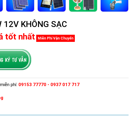
W 12V KHÔNG SẠC
á tốt nhất
Miễn Phí Vận Chuyển
miễn phí:
09153 77770 - 0937 017 717
ng