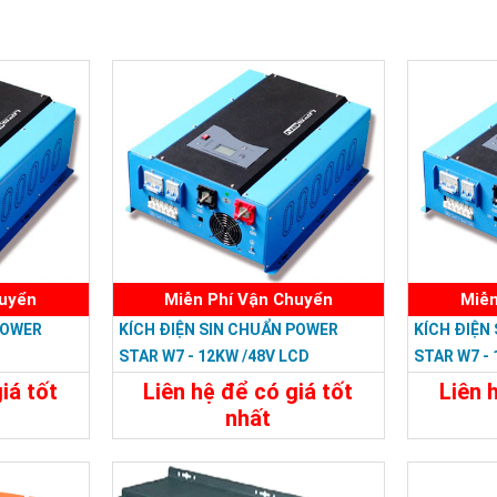
huyển
Miễn Phí Vận Chuyển
Miễn
POWER
KÍCH ĐIỆN SIN CHUẨN POWER
KÍCH ĐIỆN
STAR W7 - 12KW /48V LCD
STAR W7 -
iá tốt
Liên hệ để có giá tốt
Liên 
nhất
đ
35.988.000đ
Đặt Mua
Chi Tiết
Đặt Mua
Chi Tiế