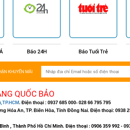
 Á
Báo 24H
Báo Tuổi Trẻ
HẬN KHUYẾN MÃI
ÀNG QUỐC BẢO
hú,TP.HCM
.
Điện thoại : 0937 685 000
- 028 66 795 795
 Hóa An, TP. Biên Hòa, Tỉnh Đồng Nai. Điện thoại: 0938 2
ình , Thành Phố Hồ Chí Minh
.
Điện thoại : 0906 359 992 -
09