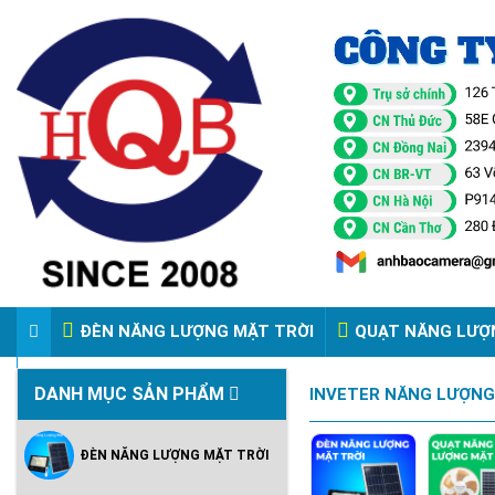
ĐÈN NĂNG LƯỢNG MẶT TRỜI
QUẠT NĂNG LƯỢ
VIDEO ĐÈN PHA ĐIỆN 220V
DANH MỤC SẢN PHẨM
INVETER NĂNG LƯỢNG
ĐÈN NĂNG LƯỢNG MẶT TRỜI