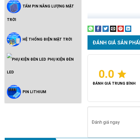
TẤM PIN NĂNG LƯỢNG MẶT
TRỜI
HỆ THỐNG ĐIỆN MẶT TRỜI
ĐÁNH GIÁ SẢN PHẨ
PHỤ KIỆN ĐÈN
0.0
LED
ĐÁNH GIÁ TRUNG BÌNH
PIN LITHIUM
Đánh giá ngay