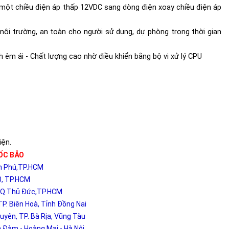
một chiều điện áp thấp 12VDC sang dòng điện xoay chiều điện áp
ôi trường, an toàn cho người sử dụng, dự phòng trong thời gian
h êm ái - Chất lượng cao nhờ điều khiển bằng bộ vi xử lý CPU
iện.
ỐC BẢO
ân Phú,TP.HCM
0, TP.HCM
, Q.Thủ Đức,TP.HCM
P. Biên Hoà, Tỉnh Đồng Nai
yên, TP. Bà Rịa, Vũng Tàu
Đàm - Hoàng Mai - Hà Nội.