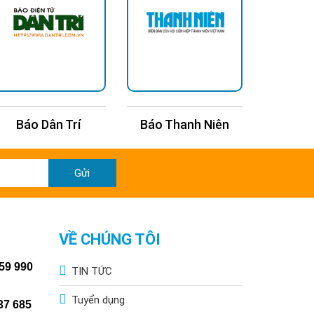
Báo Dân Trí
Báo Thanh Niên
Báo Kin
Gửi
VỀ CHÚNG TÔI
59 990
TIN TỨC
Tuyển dụng
37 685