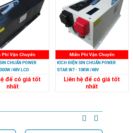
 Phí Vận Chuyển
Miễn Phí Vận Chuyển
 SIN CHUẨN POWER
KÍCH ĐIỆN SIN CHUẨN POWER
000W /48V LCD
STAR W7 - 10KW /48V
hệ để có giá tốt
Liên hệ để có giá tốt
nhất
nhất
31.188.000đ
32.394.000đ
t
Đặt Mua
Chi Tiết
Đặt Mua