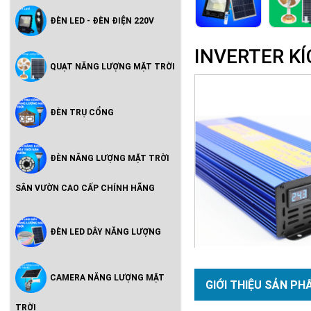
ĐÈN LED - ĐÈN ĐIỆN 220V
INVERTER K
QUẠT NĂNG LƯỢNG MẶT TRỜI
ĐÈN TRỤ CỔNG
ĐÈN NĂNG LƯỢNG MẶT TRỜI
SÂN VƯỜN CAO CẤP CHÍNH HÃNG
ĐÈN LED DÂY NĂNG LƯỢNG
CAMERA NĂNG LƯỢNG MẶT
GIỚI THIỆU SẢN PH
TRỜI