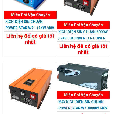
Miễn Phí Vận Chuyển
KÍCH ĐIỆN SIN CHUẨN
Miễn Phí Vận Chuyển
POWER STAR W7 - 12KW /48V
KÍCH ĐIỆN SIN CHUẨN 6000W
Liên hệ để có giá tốt
/ 24V LCD INVERTER POWER
nhất
RP
Liên hệ để có giá tốt
34.788.000đ
nhất
Chi Tiết
Đặt Mua
22.788.000đ
Chi Tiết
Đặt Mua
Miễn Phí Vận Chuyển
MÁY KÍCH ĐIỆN SIN CHUẨN
POWER STAR W7-8000W /48V