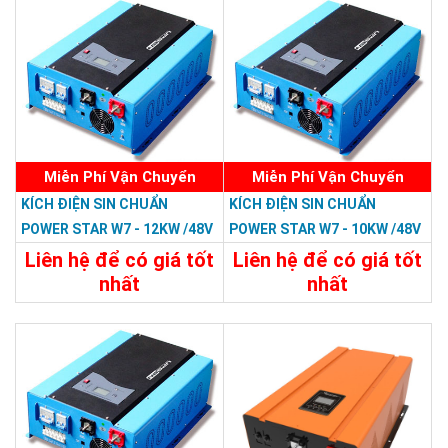
Chi Tiết
Đặt Mua
Chi Tiết
Đặt Mua
Miễn Phí Vận Chuyển
Miễn Phí Vận Chuyển
KÍCH ĐIỆN SIN CHUẨN
KÍCH ĐIỆN SIN CHUẨN
POWER STAR W7 - 12KW /48V
POWER STAR W7 - 10KW /48V
LCD
LCD
Liên hệ để có giá tốt
Liên hệ để có giá tốt
nhất
nhất
35.988.000đ
33.588.000đ
Chi Tiết
Đặt Mua
Chi Tiết
Đặt Mua