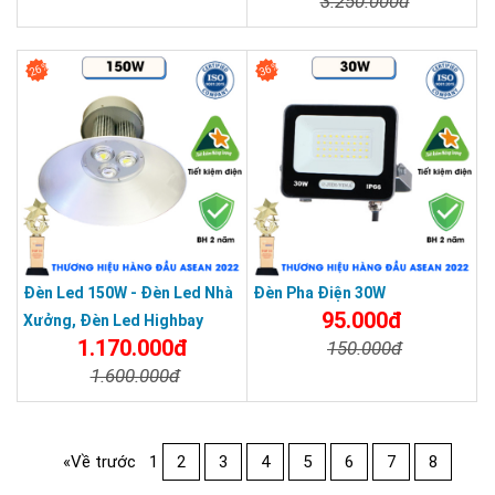
3.250.000đ
Chi Tiết
Đặt Mua
Chi Tiết
Đặt Mua
26%
36%
Đèn Led 150W - Đèn Led Nhà
Đèn Pha Điện 30W
95.000đ
Xưởng, Đèn Led Highbay
1.170.000đ
150.000đ
150W
1.600.000đ
Chi Tiết
Đặt Mua
Chi Tiết
Đặt Mua
«Về trước
1
2
3
4
5
6
7
8