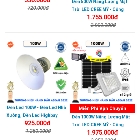
Đèn 500W Năng Lượng Mặt
720.000đ
Trời LED CREE MỸ - Công
1.755.000đ
Nghệ Mới - Bảo Hành 3 Năm
Chi Tiết
Đặt Mua
2.900.000đ
Chi Tiết
Đặt Mua
26%
39%
Đèn Led 100W - Đèn Led Nhà
Miễn Phí Vận Chuyển
Xưởng, Đèn Led Highbay
Đèn 1000W Năng Lượng Mặt
925.000đ
100W
Trời LED CREE MỸ - Công
1.250.000đ
1.975.000đ
Nghệ Mới - Bảo Hành 3 Năm