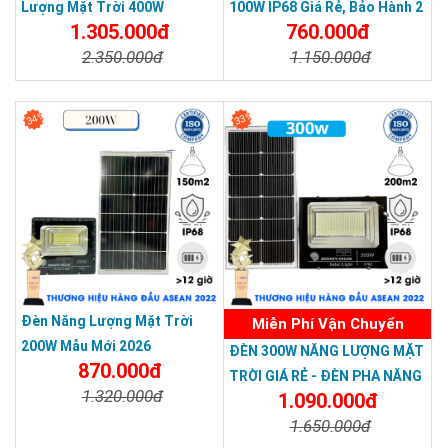
Lượng Mặt Trời 400W
100W IP68 Giá Rẻ, Bảo Hành 2
1.305.000đ
760.000đ
Năm
2.350.000đ
1.150.000đ
Chi Tiết
Đặt Mua
Chi Tiết
Đặt Mua
34%
33%
Đèn Năng Lượng Mặt Trời
Miễn Phí Vận Chuyển
200W Mẫu Mới 2026
ĐÈN 300W NĂNG LƯỢNG MẶT
870.000đ
TRỜI GIÁ RẺ - ĐÈN PHA NĂNG
1.320.000đ
1.090.000đ
LƯỢNG MẶT TRỜI 300W MẪU
1.650.000đ
MỚI
Chi Tiết
Đặt Mua