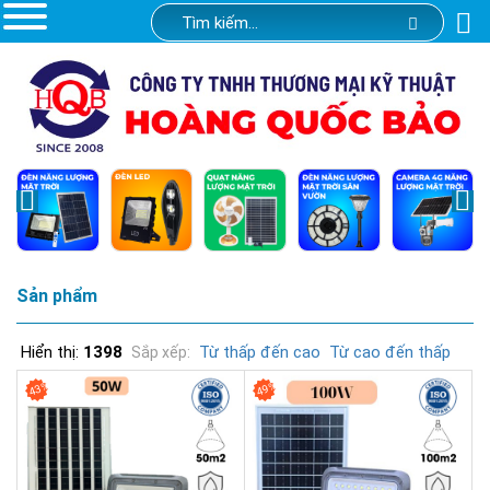
Sản phẩm
Hiển thị:
1398
Từ thấp đến cao
Từ cao đến thấp
Sắp xếp:
43%
49%