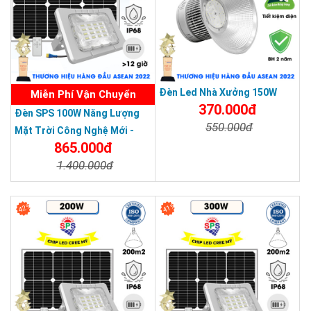
Đèn Led Nhà Xưởng 150W
Miễn Phí Vận Chuyển
370.000đ
Đèn SPS 100W Năng Lượng
550.000đ
Mặt Trời Công Nghệ Mới -
865.000đ
Bảo Hành 3 Năm
Chi Tiết
Đặt Mua
1.400.000đ
Chi Tiết
Đặt Mua
42%
41%