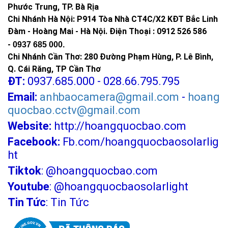
Phước Trung, TP. Bà Rịa
Chi Nhánh Hà Nội: P914 Tòa Nhà CT4C/X2 KĐT Bắc Linh
Đàm - Hoàng Mai - Hà Nội.
Điện Thoại : 0912 526 586
-
0937 685 000.
Chi Nhánh Cần Thơ: 280 Đường Phạm Hùng, P. Lê Bình,
Q. Cái Răng, TP Cần Thơ
ĐT:
0937.685.000 - 028.66.795.795
Email:
anhbaocamera@gmail.com
-
hoang
quocbao.cctv@gmail.com
Website:
http://hoangquocbao.com
Facebook:
Fb.com/hoangquocbaosolarlig
ht
Tiktok
:
@hoangquocbao.com
Youtube
:
@hoangquocbaosolarlight
Tin Tức
:
Tin Tức