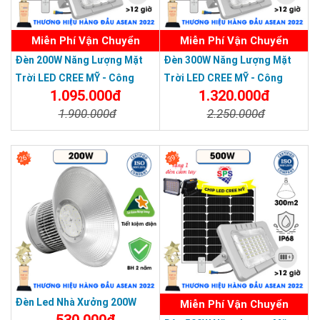
Miễn Phí Vận Chuyển
Miễn Phí Vận Chuyển
Đèn 200W Năng Lượng Mặt
Đèn 300W Năng Lượng Mặt
Trời LED CREE MỸ - Công
Trời LED CREE MỸ - Công
1.095.000đ
1.320.000đ
Nghệ Mới Bảo Hành 3 Năm
Nghệ Mới - Bảo Hành 3 Năm
1.900.000đ
2.250.000đ
Chi Tiết
Đặt Mua
Chi Tiết
Đặt Mua
26%
39%
Đèn Led Nhà Xưởng 200W
Miễn Phí Vận Chuyển
530.000đ