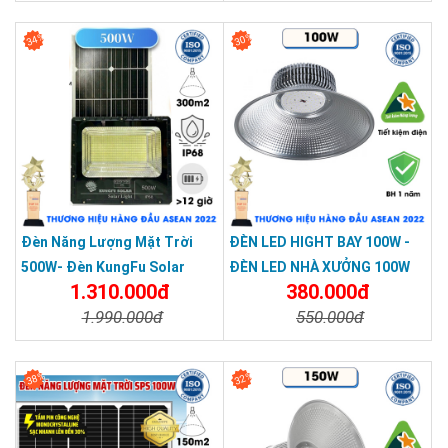
Chi Tiết
Đặt Mua
34%
30%
Đèn Năng Lượng Mặt Trời
ĐÈN LED HIGHT BAY 100W -
500W- Đèn KungFu Solar
ĐÈN LED NHÀ XƯỞNG 100W
1.310.000đ
380.000đ
Năng Lượng Mặt Trời 500W,IP
1.990.000đ
550.000đ
67 Loại Lớn
Chi Tiết
Đặt Mua
Chi Tiết
Đặt Mua
38%
32%