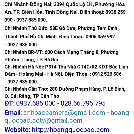
Chi Nhánh Đồng Nai: 2394 Quốc Lộ 1K, Phường Hóa
An, TP. Biên Hòa, Tỉnh Đồng Nai. Điện thoại: 0938 259
990 -
0937 685 000
.
Chi Nhánh Thủ Đức:
58E Gò Dưa, Phường Tam Bình ,
Thành Phố Hồ Chí Minh
.
Điện thoại : 0906 359 992
-
0937 685 000
.
Chi Nhánh BR-VT:
600 Cách Mạng Tháng 8, Phường
Phước Trung, TP. Bà Rịa
Chi Nhánh Hà Nội: P914 Tòa Nhà CT4C/X2 KĐT Bắc Linh
Đàm - Hoàng Mai - Hà Nội.
Điện Thoại : 0912 526 586
-
0937 685 000.
Chi Nhánh Cần Thơ: 280 Đường Phạm Hùng, P. Lê Bình,
Q. Cái Răng, TP Cần Thơ
ĐT:
0937.685.000 - 028.66.795.795
Email:
anhbaocamera@gmail.com
-
hoang
quocbao.cctv@gmail.com
Website:
http://hoangquocbao.com