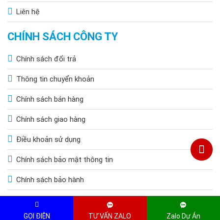
Liên hệ
CHÍNH SÁCH CÔNG TY
Chính sách đổi trả
Thông tin chuyển khoản
Chính sách bán hàng
Chính sách giao hàng
Điều khoản sử dụng
Chính sách bảo mật thông tin
Chính sách bảo hành
Copyright © 2015 by HOANGQUOCBAO.COM. All Rights Reserved
GỌI ĐIỆN
TƯ VẤN ZALO
Zalo Dự Án