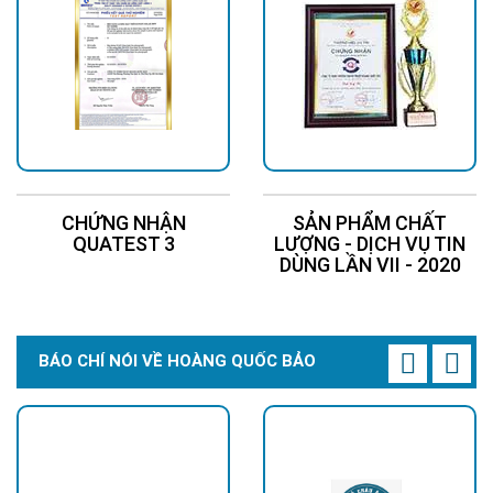
CHỨNG NHẬN
SẢN PHẨM CHẤT
QUATEST 3
LƯỢNG - DỊCH VỤ TIN
DÙNG LẦN VII - 2020
BÁO CHÍ NÓI VỀ HOÀNG QUỐC BẢO