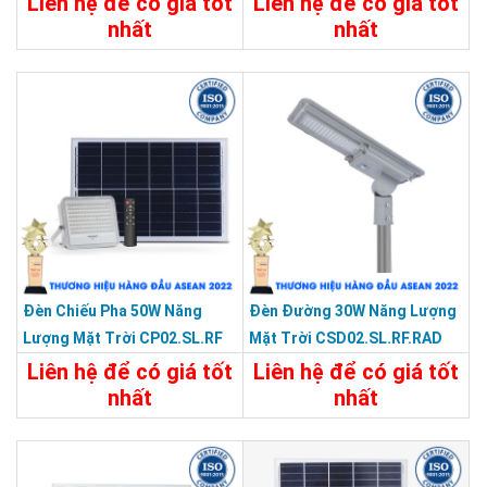
Liên hệ để có giá tốt
Liên hệ để có giá tốt
nhất
nhất
Chi Tiết
Liên Hệ
Chi Tiết
Liên Hệ
Đèn Chiếu Pha 50W Năng
Đèn Đường 30W Năng Lượng
Lượng Mặt Trời CP02.SL.RF
Mặt Trời CSD02.SL.RF.RAD
50W
30W
Liên hệ để có giá tốt
Liên hệ để có giá tốt
nhất
nhất
Chi Tiết
Liên Hệ
Chi Tiết
Liên Hệ