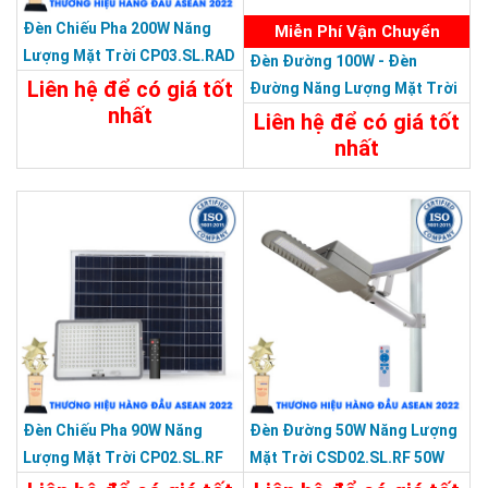
Đèn Chiếu Pha 200W Năng
Miễn Phí Vận Chuyển
Lượng Mặt Trời CP03.SL.RAD
Đèn Đường 100W - Đèn
200W.V2
Liên hệ để có giá tốt
Đường Năng Lượng Mặt Trời
nhất
100W CSD02.SL 100W
Liên hệ để có giá tốt
nhất
Chi Tiết
Liên Hệ
19.487.100đ
Chi Tiết
Đặt Mua
Đèn Chiếu Pha 90W Năng
Đèn Đường 50W Năng Lượng
Lượng Mặt Trời CP02.SL.RF
Mặt Trời CSD02.SL.RF 50W
90W