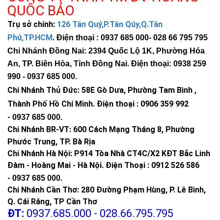
QUỐC BẢO
Trụ sở chính:
126 Tân Quý,P.Tân Qúy,Q.Tân
Phú,TP.HCM
.
Điện thoại : 0937 685 000
- 028 66 795 795
Chi Nhánh Đồng Nai: 2394 Quốc Lộ 1K, Phường Hóa
An, TP. Biên Hòa, Tỉnh Đồng Nai. Điện thoại: 0938 259
990 -
0937 685 000
.
Chi Nhánh Thủ Đức:
58E Gò Dưa, Phường Tam Bình ,
Thành Phố Hồ Chí Minh
.
Điện thoại : 0906 359 992
-
0937 685 000
.
Chi Nhánh BR-VT:
600 Cách Mạng Tháng 8, Phường
Phước Trung, TP. Bà Rịa
Với 50.000 giờ tuổi thọ:
Chi Nhánh Hà Nội: P914 Tòa Nhà CT4C/X2 KĐT Bắc Linh
Đàm - Hoàng Mai - Hà Nội.
Điện Thoại : 0912 526 586
Sử dụng 8h/ngày: khoảng
17 năm
mới cần thay
-
0937 685 000.
Sử dụng 12h/ngày: khoảng
11 năm
liên tục
Chi Nhánh Cần Thơ: 280 Đường Phạm Hùng, P. Lê Bình,
Q. Cái Răng, TP Cần Thơ
So sánh với đèn halogen 500W có tuổi thọ trung
ĐT:
0937.685.000 - 028.66.795.795
bình 1.000–2.000 giờ, đèn pha LED 200W này tiết