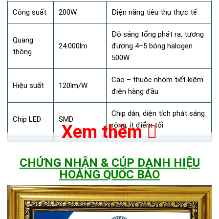
Công suất
200W
Điện năng tiêu thụ thực tế
Độ sáng tổng phát ra, tương
Quang
24.000lm
đương 4–5 bóng halogen
thông
500W
Cao – thuộc nhóm tiết kiệm
Hiệu suất
120lm/W
điện hàng đầu
Chip dán, diện tích phát sáng
Chip LED
SMD
rộng, ít điểm tối
Xem thêm
Nhiệt độ
Ánh sáng vàng ấm, xuyên
3.000K
màu
sương mù tốt
CHỨNG NHẬN & CÚP DANH HIỆU
HOÀNG QUỐC BẢO
Độ hoàn
Thể hiện màu sắc trung thực
CRI 85
màu
85/100
Góc chiếu
Chiếu diện rộng, phù hợp mặt