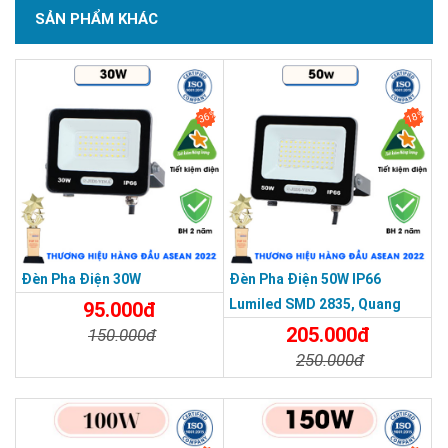
SẢN PHẨM KHÁC
SẢN PHẨM DỊCH VỤ CHẤT LƯỢNG ASEAN 2019
36%
18%
Đèn Pha Điện 30W
Đèn Pha Điện 50W IP66
Lumiled SMD 2835, Quang
95.000đ
Thông 120lm/W
205.000đ
150.000đ
250.000đ
Chi Tiết
Đặt Mua
Chi Tiết
Đặt Mua