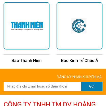
Dải Điện Áp Rộng Auto Volt 100~270VAC
Tính năng auto volt tự động thích ứng với bất kỳ mức điện áp
nào từ 100V đến 270VAC đặc biệt quan trọng tại Việt Nam,
nơi điện áp lưới thường dao động 200–240V và không ổn định
ở khu vực nông thôn hoặc khu công nghiệp. Bạn không cần
biến áp trung gian, lắp đặt đơn giản, giảm nguy cơ hỏng đèn do
sụt áp.
Tuổi Thọ 50.000 Giờ – Bảo Hành 24 Tháng
Báo Kinh Tế Châu Á
Báo 24H
ĐĂNG KÝ NHẬN KHUYẾN MÃI
Gửi
CÔNG TY TNHH TM DV HOÀNG