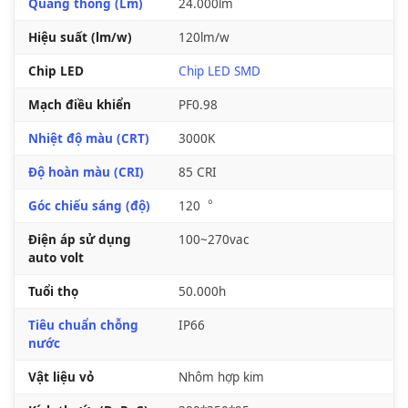
Quang thông (Lm)
24.000lm
Hiệu suất (lm/w)
120lm/w
Chip LED
Chip LED SMD
Mạch điều khiển
PF0.98
Nhiệt độ màu (CRT)
3000K
Độ hoàn màu (CRI)
85 CRI
Góc chiếu sáng (độ)
120︒
Điện áp sử dụng
100~270vac
auto volt
Tuổi thọ
50.000h
Tiêu chuẩn chỗng
IP66
nước
Vật liệu vỏ
Nhôm hợp kim