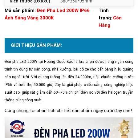
Kích thước (DxRxC)
380*350*95mm
Mã sản phẩm:
Đèn Pha Led 200W IP66
Tình
Ánh Sáng Vàng 3000K
trạng:
Còn
Hàng
GIỚI THIỆU SẢN PHẨM:
Đèn pha LED 200W tại Hoàng Quốc Bảo là lựa chọn được hàng ngàn công
trình tin dùng từ sân bóng, nhà xưởng, bãi đỗ xe cho đến bảng hiệu quảng
cáo ngoài trời. Với quang thông lên đến 24.000lm, tiêu chuẩn chống nước
IP66 và tuổi thọ 50.000 giờ, đây là giải pháp chiếu sáng công nghiệp hiệu
suất cao, giúp cắt giảm đến 60–70% chi phí điện so với đèn halogen truyền
thống cùng công suất.
Cùng chúng tôi phân tích chi tiết sản phẩm ngay dưới đây nhé!