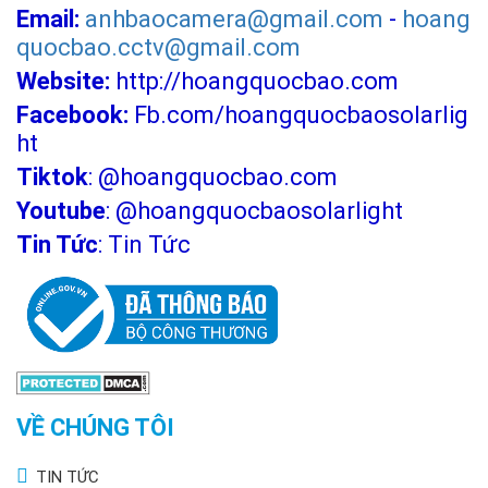
Email:
anhbaocamera@gmail.com
-
hoang
kiệm 25–50 lần chi phí thay bóng
. Bảo hành 24 tháng
chính hãng giúp bạn đảm bảo không có chi phí sửa
quocbao.cctv@gmail.com
chữa phát sinh trong 2 năm đầu.
Website:
http://hoangquocbao.com
Facebook:
Fb.com/hoangquocbaosolarlig
Ứng Dụng Thực Tế Của Đèn Pha LED Ngoài
ht
Trời 200W
Tiktok
:
@hoangquocbao.com
Youtube
:
@hoangquocbaosolarlight
Tin Tức
:
Tin Tức
VỀ CHÚNG TÔI
TIN TỨC