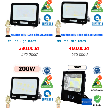
33%
32%
THƯƠNG HIỆU HÀNG ĐẦU ASEAN 2022
Đèn Pha Điện 100W
Đèn Pha Điện 150W
380.000đ
460.000đ
570.000đ
685.000đ
Chi Tiết
Đặt Mua
Chi Tiết
Đặt Mua
26%
41%