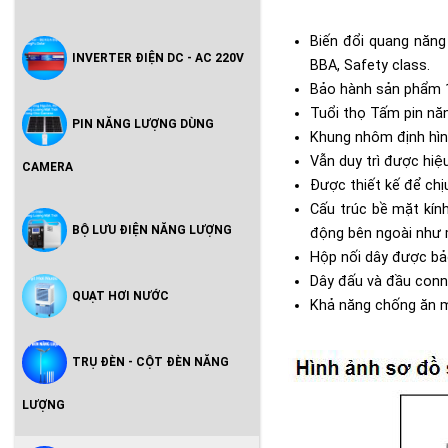
B
iến đổi quang năng
INVERTER ĐIỆN DC - AC 220V
BBA, Safety class.
Bảo hành sản phẩm 
Tuổi thọ
Tấm pin năn
PIN NĂNG LƯỢNG DÙNG
Khung nhôm định hình,
Vẫn duy trì được hi
CAMERA
Được thiết kế để chị
Cấu trúc bề mặt kín
BỘ LƯU ĐIỆN NĂNG LƯỢNG
động bên ngoài như 
Hộp nối dây được bảo
Dây đấu và đầu conne
QUẠT HƠI NƯỚC
Khả năng chống ăn m
TRỤ ĐÈN - CỘT ĐÈN NĂNG
LƯỢNG