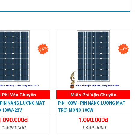
ỐC BẢO
ân Phú,TP.HCM
24%
24%
0, TP.HCM
nh Đông , Thành Phố Thủ Đức
P. Biên Hoà, Tỉnh Đồng Nai
yên, TP. Bà Rịa, Vũng Tàu
Đàm - Hoàng Mai - Hà Nội.
95
 Phí Vận Chuyển
Miễn Phí Vận Chuyển
- PIN NĂNG LƯỢNG MẶT
PIN 100W - PIN NĂNG LƯỢNG MẶT
 100W-22V
TRỜI MONO 100W
1.090.000đ
1.090.000đ
1.449.000đ
1.449.000đ