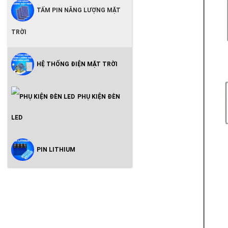
TẤM PIN NĂNG LƯỢNG MẶT
TRỜI
HỆ THỐNG ĐIỆN MẶT TRỜI
PHỤ KIỆN ĐÈN
LED
PIN LITHIUM