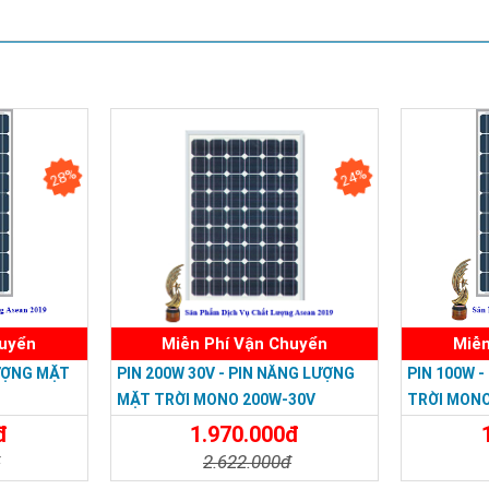
CÔNG TY TNHH TM DV HOÀNG QU
Trụ sở chính: 126 Tân Quý,P.Tân Qúy,Q.T
28%
24%
Chi Nhánh Q10: 324 Nhật Tảo, P.6, Q.1
Chi Nhánh Thủ Đức: 1110A5 Phạm Văn Đồng , Phường Li
Chi Nhánh Đồng Nai: 2394 Quốc Lộ 1K, Phường Hoá An, T
Chi Nhánh BR-VT: 477 Cách Mạng Tháng 8, P.Phước Ngu
Chi Nhánh Hà Nội: P914 Tòa Nhà CT4C/X2 KĐT Bắc Linh 
ĐT: 09153 77770 - 08.66.795.7
huyển
Miễn Phí Vận Chuyển
Miễn
LƯỢNG MẶT
PIN 200W 30V - PIN NĂNG LƯỢNG
PIN 100W 
MẶT TRỜI MONO 200W-30V
TRỜI MONO
đ
1.970.000đ
đ
2.622.000đ