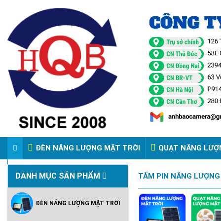
ĐÈN NĂNG LƯỢNG MẶT TRỜI
QUẠT NĂNG LƯỢ
VIDEO ĐÈN PHA ĐIỆN 220V
DANH MỤC SẢN PHẨM
TẤM PIN NĂNG LƯỢNG
ĐÈN NĂNG LƯỢNG MẶT TRỜI