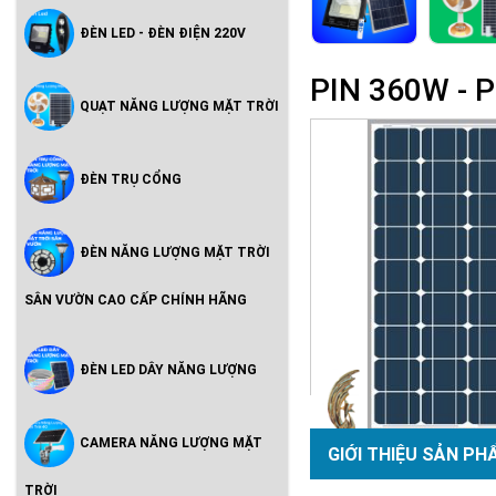
ĐÈN LED - ĐÈN ĐIỆN 220V
PIN 360W -
QUẠT NĂNG LƯỢNG MẶT TRỜI
ĐÈN TRỤ CỔNG
ĐÈN NĂNG LƯỢNG MẶT TRỜI
SÂN VƯỜN CAO CẤP CHÍNH HÃNG
ĐÈN LED DÂY NĂNG LƯỢNG
CAMERA NĂNG LƯỢNG MẶT
GIỚI THIỆU SẢN PH
TRỜI