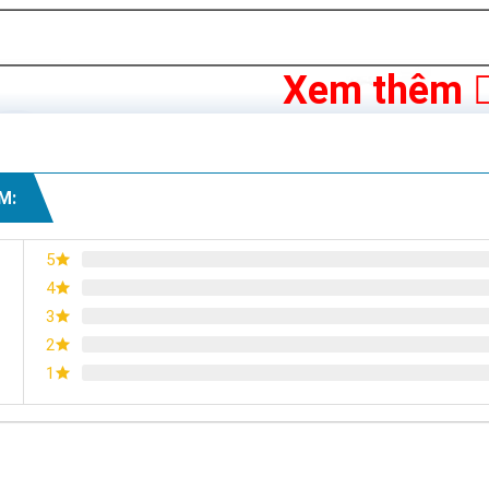
Xem thêm
M:
5
4
3
2
1