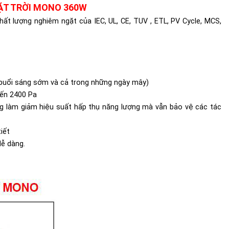
ẶT TRỜI MONO 360W
ất lượng nghiêm ngặt của IEC, UL, CE, TUV , ETL, PV Cycle, MCS,
g buổi sáng sớm và cả trong những ngày mây)
đến 2400 Pa
ông làm giảm hiệu suất hấp thụ năng lượng mà vẫn bảo vệ các tác
iết
dễ dàng.