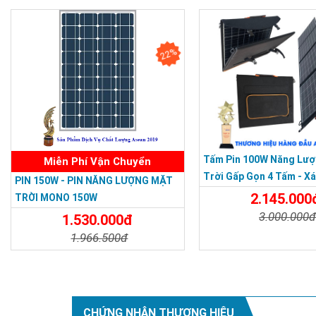
Chi Tiết
Đặt Mua
Chi Tiết
22%
Tấm Pin 100W Năng Lượ
Miễn Phí Vận Chuyển
Trời Gấp Gọn 4 Tấm - X
PIN 150W - PIN NĂNG LƯỢNG MẶT
Lịch Dã Ngoại
2.145.000
TRỜI MONO 150W
3.000.000
1.530.000đ
1.966.500đ
Chi Tiết
Chi Tiết
Đặt Mua
CHỨNG NHẬN THƯƠNG HIỆU