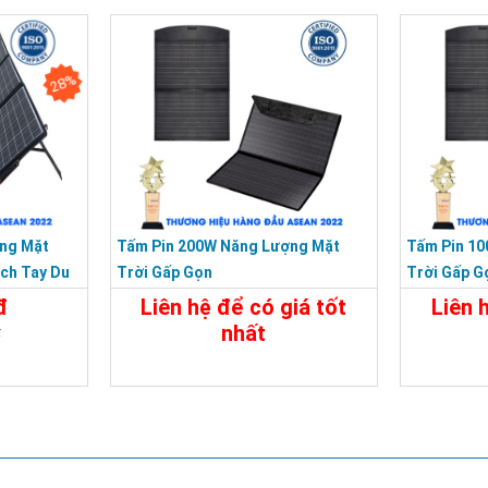
Đặt Mua
Chi Tiết
Đặt Mua
Chi Tiế
28%
ng Mặt
Tấm Pin 200W Năng Lượng Mặt
Tấm Pin 1
ách Tay Du
Trời Gấp Gọn
Trời Gấp G
đ
Liên hệ để có giá tốt
Liên 
nhất
đ
Chi Tiết
Liên Hệ
Chi Tiế
Đặt Mua