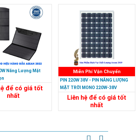
t
Đặt Mua
Chi Tiết
Đặt Mua
00W Năng Lượng Mặt
Miễn Phí Vận Chuyển
ọn
PIN 220W 38V - PIN NĂNG LƯỢNG
hệ để có giá tốt
MẶT TRỜI MONO 220W-38V
nhất
Liên hệ để có giá tốt
nhất
t
Liên Hệ
Chi Tiết
Liên Hệ