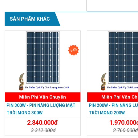
SẢN PHẨM KHÁC
14%
Miễn Phí Vận Chuyển
Miễn Phí Vận C
PIN 300W - PIN NĂNG LƯỢNG MẶT
PIN 200W - PIN NĂNG 
TRỜI MONO 300W
TRỜI MONO 200W
2.840.000đ
1.970.000
3.312.000đ
2.760.000