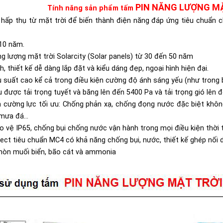
PIN NĂNG LƯỢNG M
Tính năng sản phẩm tấm
 hấp thụ từ mặt trời để biến thành điện năng đáp ứng tiêu chuẩn ch
10 năm.
g lượng mặt trời Solarcity (Solar panels)
từ 30 đến 50 năm
 thiết kế dễ dàng lắp đặt và kiểu dáng đẹp, ngoại hình hiện đại.
ệu suất cao kể cả trong điều kiện cường độ ánh sáng yếu (như tron
u được tải trọng tuyết và băng lên đến 5400 Pa và tải trọng gió lên 
h cường lực tối ưu: Chống phản xạ, chống đọng nước đặc biệt kh
mưa đá...
 vệ IP65, chống bụi chống nước vận hành trong mọi điều kiện thời t
ct tiêu chuẩn MC4 có khả năng chống bụi, nước, thiết kế ghép nối 
òn muối biển, bão cát và ammonia​