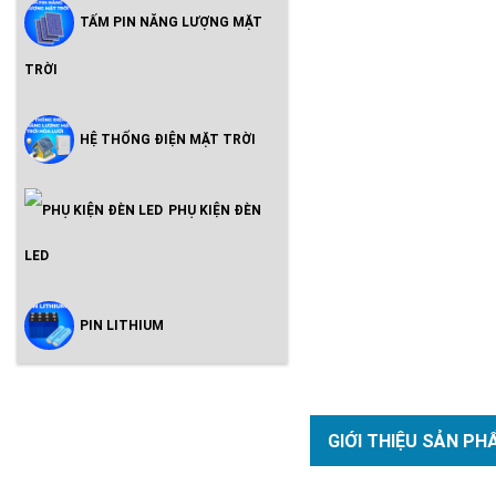
TẤM PIN NĂNG LƯỢNG MẶT
TRỜI
HỆ THỐNG ĐIỆN MẶT TRỜI
PHỤ KIỆN ĐÈN
LED
PIN LITHIUM
GIỚI THIỆU SẢN PH