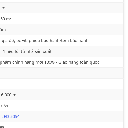
4 m
 60 m²
năm
 giá đỡ, ốc vít, phiếu bảo hành/tem bảo hành.
i 1 nếu lỗi từ nhà sản xuất.
phẩm chính hãng mới 100% - Giao hàng toàn quốc.
 6.000lm
lm/w
p LED 5054
98