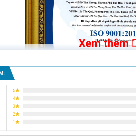
Xem thêm
M:
5
4
3
2
1