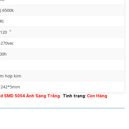
) 6500k
RI
) 120︒
~270vac
000h
m hợp kim
*242*5mm
Led SMD 5054 Ánh Sáng Trắng
Tình trạng:
Còn Hàng