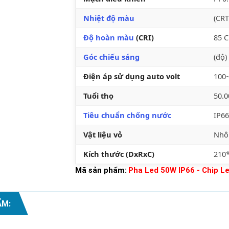
Nhiệt độ màu
(CRT
Độ hoàn màu
(CRI)
85 C
Góc chiếu sáng
(độ
Điện áp sử dụng auto volt
100
Tuổi thọ
50.
Tiêu chuẩn chống nước
IP66
Vật liệu vỏ
Nhô
Kích thước (DxRxC)
210
Mã sản phẩm:
Pha Led 50W IP66 - Chip 
ẨM: