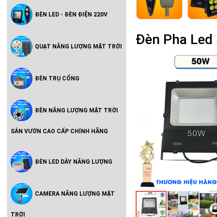
ĐÈN LED - ĐÈN ĐIỆN 220V
Đèn Pha Led 
QUẠT NĂNG LƯỢNG MẶT TRỜI
ĐÈN TRỤ CỔNG
ĐÈN NĂNG LƯỢNG MẶT TRỜI
SÂN VƯỜN CAO CẤP CHÍNH HÃNG
ĐÈN LED DÂY NĂNG LƯỢNG
CAMERA NĂNG LƯỢNG MẶT
TRỜI