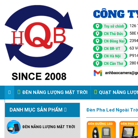
ĐÈN NĂNG LƯỢNG MẶT TRỜI
QUẠT NĂNG LƯỢ
VIDEO ĐÈN PHA ĐIỆN 220V
DANH MỤC SẢN PHẨM
Đèn Pha Led Ngoài Trờ
ĐÈN NĂNG LƯỢNG MẶT TRỜI