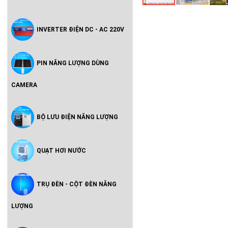
INVERTER ĐIỆN DC - AC 220V
PIN NĂNG LƯỢNG DÙNG
CAMERA
BỘ LƯU ĐIỆN NĂNG LƯỢNG
QUẠT HƠI NƯỚC
TRỤ ĐÈN - CỘT ĐÈN NĂNG
LƯỢNG