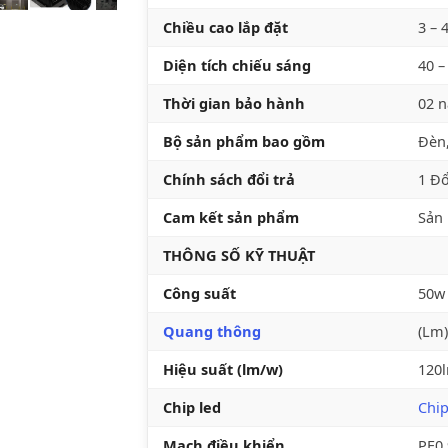
Chiều cao lắp đặt
3 – 
Diện tích chiếu sáng
40 –
Thời gian bảo hành
02 
Bộ sản phẩm bao gồm
Đèn,
Chính sách đổi trả
1 Đổ
Cam kết sản phẩm
Sản 
THÔNG SỐ KỸ THUẬT
Công suất
50w
Quang thông
(Lm)
Hiệu suất (lm/w)
120
Chip led
Chi
Mạch điều khiển
PF0.