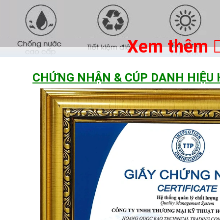
Xem thêm
CHỨNG NHẬN & CÚP DANH HIỆU
của đèn pha led 300W Hoàng Quốc Bảo