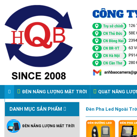
ĐÈN NĂNG LƯỢNG MẶT TRỜI
QUẠT NĂNG LƯỢ
VIDEO ĐÈN PHA ĐIỆN 220V
DANH MỤC SẢN PHẨM
Đèn Pha Led Ngoài Trờ
ĐÈN NĂNG LƯỢNG MẶT TRỜI