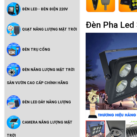
ĐÈN LED - ĐÈN ĐIỆN 220V
Đèn Pha Led
QUẠT NĂNG LƯỢNG MẶT TRỜI
ĐÈN TRỤ CỔNG
ĐÈN NĂNG LƯỢNG MẶT TRỜI
SÂN VƯỜN CAO CẤP CHÍNH HÃNG
ĐÈN LED DÂY NĂNG LƯỢNG
CAMERA NĂNG LƯỢNG MẶT
TRỜI