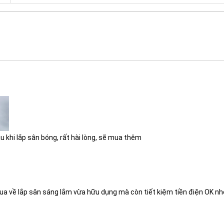
. Nhiều người chỉ biết COB là “sáng mạnh”, nhưng về kỹ thuật, COB
Chứng nhận ISO 9001:2015
 thông cao và ánh sáng tập trung.
ặc
5730
thường thấy, COB có ưu điểm:
 lớn, đạt 140lm/W thực tế.
 phù hợp chiếu xa.
ánh sáng mịn hơn khi nhìn từ xa.
u khi lắp sân bóng, rất hài lòng, sẽ mua thêm
a về lắp sân sáng lắm vừa hữu dụng mà còn tiết kiệm tiền điện OK nhé