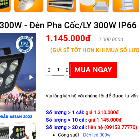
 300W - Đèn Pha Cốc/LY 300W IP66
1.145.000đ
2.000.000đ
(GIÁ SẼ TỐT HƠN KHI MUA SỐ LƯ
Vui lòng liên hệ với chúng tôi để được tư vấn 
Số lượng > 1 cái:
giá 1.310.000đ
Số lượng > 10 cái
:
giá 1.145.000đ
Số lượng > 20 cái:
liên hệ (09153 77770)
Công suất :
Đèn led 300w