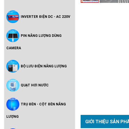
INVERTER ĐIỆN DC - AC 220V
PIN NĂNG LƯỢNG DÙNG
CAMERA
BỘ LƯU ĐIỆN NĂNG LƯỢNG
QUẠT HƠI NƯỚC
TRỤ ĐÈN - CỘT ĐÈN NĂNG
LƯỢNG
GIỚI THIỆU SẢN PH