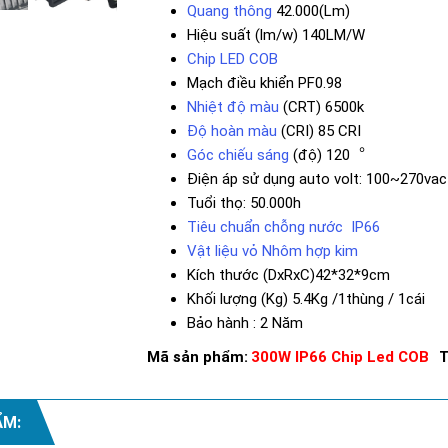
Quang thông
42.000(Lm)
Hiệu suất (lm/w) 140LM/W
Chip LED COB
Mạch điều khiển PF0.98
Nhiệt độ màu
(CRT) 6500k
Độ hoàn màu
(CRI) 85 CRI
Góc chiếu sáng
(độ) 120︒
Điện áp sử dụng auto volt: 100~270vac
Tuổi thọ: 50.000h
Tiêu chuẩn chỗng nước IP66
Vật liệu vỏ Nhôm hợp kim
Kích thước (DxRxC)42*32*9cm
Khối lượng (Kg) 5.4Kg /1thùng / 1cái
Bảo hành : 2 Năm
Mã sản phẩm:
300W IP66 Chip Led COB
T
ẨM: