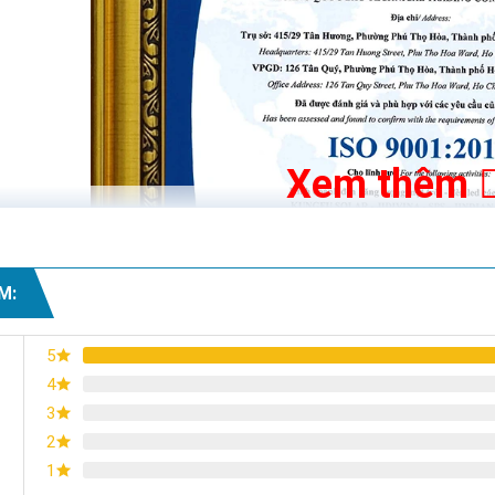
Xem thêm
M:
5
4
3
2
1